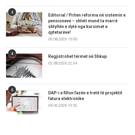
3
Editorial / Priten reforma në sistemin e
pensioneve – shteti mund ta marrë
shtyllën e dytë nga kursimet e
qytetarëve!
03.08.2026 15:00
4
Regjistrohet tërmet në Shkup
02.08.2026 22:34
5
DAP-i e fillon fazën e tretë të projektit
fatura elektronike
04.06.2026 13:52