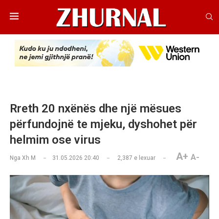
Rreth 20 nxënës dhe një mësues
përfundojnë te mjeku, dyshohet për
helmim ose virus
A+
A-
Nga
Xh M
31.05.2026 20:40
2,387
e lexuar