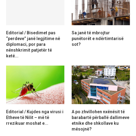
Editorial / Bisedimet pas
Sa janë të mbrojtur
“perdeve” janë legjitime në
punëtorët e ndërtimtarisë
diplomaci, por para
sot?
nënshkrimit patjetër të
ketë...
Editorial / Kujdes nga virusi i
A po zhvillohen nxënësit të
Etheve të Nilit – më të
barabartë përballë dallimeve
rrezikuar moshat e...
etnike dhe shkollave ku
mësojnë?