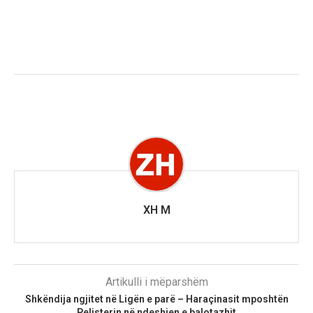
XH M
Artikulli i mëparshëm
Shkëndija ngjitet në Ligën e parë – Haraçinasit mposhtën
Pelisterin në ndeshjen e balotazhit