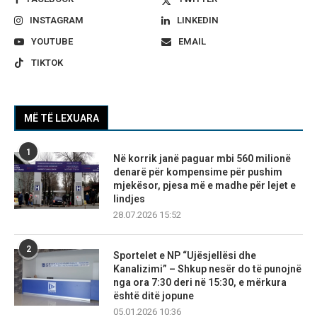
INSTAGRAM
LINKEDIN
YOUTUBE
EMAIL
TIKTOK
MË TË LEXUARA
1
Në korrik janë paguar mbi 560 milionë
denarë për kompensime për pushim
mjekësor, pjesa më e madhe për lejet e
lindjes
28.07.2026 15:52
2
Sportelet e NP “Ujësjellësi dhe
Kanalizimi” – Shkup nesër do të punojnë
nga ora 7:30 deri në 15:30, e mërkura
është ditë jopune
05.01.2026 10:36