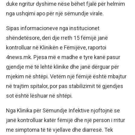
duke ngritur dyshime nëse bëhet fjalë për helmim
nga ushqimi apo për një sëmundje virale.
Sipas informacioneve nga institucionet
shëndetësore, deri dje rreth 15 fëmijë janë
kontrolluar në Klinikën e Fëmijëve, raportoi
4news.mk. Pjesa më e madhe e tyre kanë pasur
gjendje më të lehtë klinike dhe janë dërguar për
mjekim në shtëpi. Vetëm një fëmijë është mbajtur
në trajtim spitalor, por pas stabilizimit të gjendjes
sot është lëshuar në shtëpi.
Nga Klinika për Sëmundje Infektive njoftojnë se
janë kontrolluar katër fëmijë dhe një person i rritur
me simptoma të të vjellave dhe diarresë. Tek