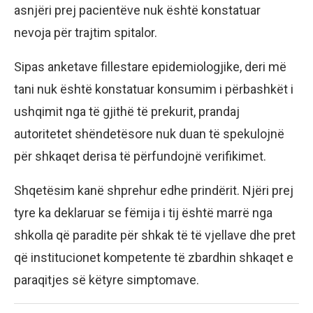
asnjëri prej pacientëve nuk është konstatuar
nevoja për trajtim spitalor.
Sipas anketave fillestare epidemiologjike, deri më
tani nuk është konstatuar konsumim i përbashkët i
ushqimit nga të gjithë të prekurit, prandaj
autoritetet shëndetësore nuk duan të spekulojnë
për shkaqet derisa të përfundojnë verifikimet.
Shqetësim kanë shprehur edhe prindërit. Njëri prej
tyre ka deklaruar se fëmija i tij është marrë nga
shkolla që paradite për shkak të të vjellave dhe pret
që institucionet kompetente të zbardhin shkaqet e
paraqitjes së këtyre simptomave.