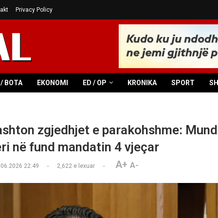
akt
Privacy Policy
/ BOTA
EKONOMI
ED / OP
KRONIKA
SPORT
S
jashton zgjedhjet e parakohshme: Mund
ri në fund mandatin 4 vjeçar
A+
A-
.06.2026 22:49
2,622
e lexuar