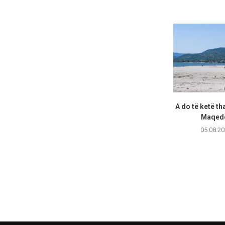
A do të ketë th
Maqedo
05.08.20