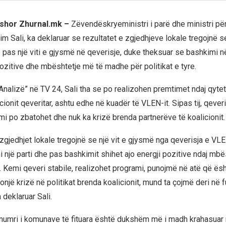
rshor Zhurnal.mk –
Zëvendëskryeministri i parë dhe ministri pë
im Sali, ka deklaruar se rezultatet e zgjedhjeve lokale tregojnë
je pas një viti e gjysmë në qeverisje, duke theksuar se bashkimi në
pozitive dhe mbështetje më të madhe për politikat e tyre.
Analizë” në TV 24, Sali tha se po realizohen premtimet ndaj qytet
cionit qeveritar, ashtu edhe në kuadër të VLEN-it. Sipas tij, qever
mi po zbatohet dhe nuk ka krizë brenda partnerëve të koalicionit.
zgjedhjet lokale tregojnë se një vit e gjysmë nga qeverisja e VLE
jemi një parti dhe pas bashkimit shihet ajo energji pozitive ndaj mb
a. Kemi qeveri stabile, realizohet programi, punojmë në atë që ës
onjë krizë në politikat brenda koalicionit, mund ta çojmë deri në
 deklaruar Sali.
 numri i komunave të fituara është dukshëm më i madh krahasuar 