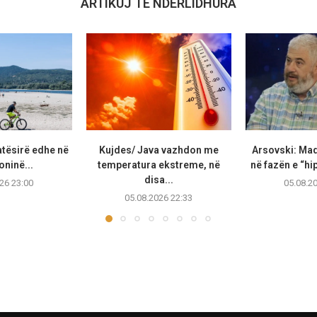
ARTIKUJ TË NDËRLIDHURA
atësirë edhe në
Kujdes/ Java vazhdon me
Arsovski: Ma
ninë...
temperatura ekstreme, në
në fazën e “hip
disa...
26 23:00
05.08.2
05.08.2026 22:33