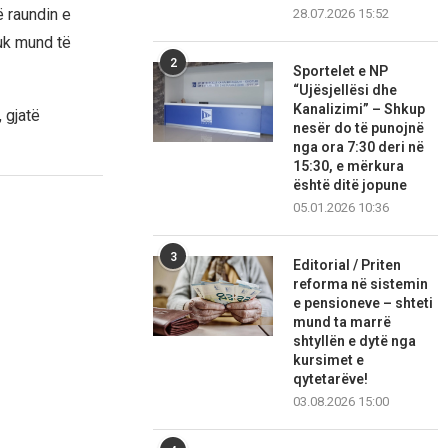
 raundin e
28.07.2026 15:52
nuk mund të
2
Sportelet e NP
“Ujësjellësi dhe
Kanalizimi” – Shkup
 gjatë
nesër do të punojnë
nga ora 7:30 deri në
15:30, e mërkura
është ditë jopune
05.01.2026 10:36
3
Editorial / Priten
reforma në sistemin
e pensioneve – shteti
mund ta marrë
shtyllën e dytë nga
kursimet e
qytetarëve!
03.08.2026 15:00