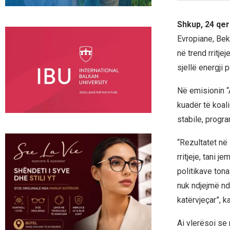
Shkup, 24 qe
Evropiane, Bek
në trend rritje
sjellë energji 
Në emisionin “
kuadër të koali
stabile, progra
“Rezultatet në 
rritjeje, tani 
politikave ton
nuk ndjejmë nd
katërvjeçar”, ka
Ai vlerësoi se