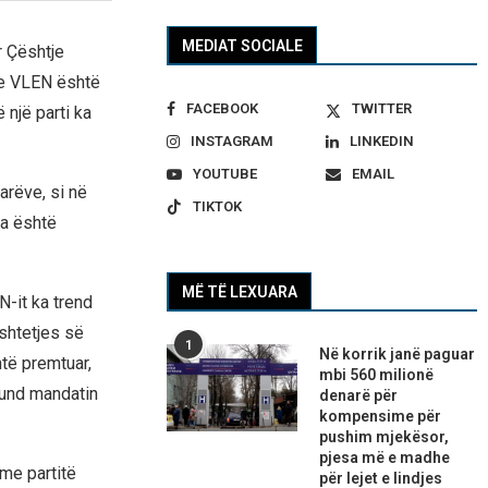
MEDIAT SOCIALE
r Çështje
 se VLEN është
FACEBOOK
TWITTER
 një parti ka
INSTAGRAM
LINKEDIN
YOUTUBE
EMAIL
arëve, si në
TIKTOK
ia është
MË TË LEXUARA
N-it ka trend
ështetjes së
1
Në korrik janë paguar
htë premtuar,
mbi 560 milionë
 fund mandatin
denarë për
kompensime për
pushim mjekësor,
pjesa më e madhe
me partitë
për lejet e lindjes