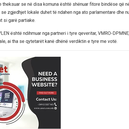
e theksuar se në disa komuna është shënuar fitore bindëse që në
oi se zgjedhjet lokale duhet të ndahen nga ato parlamentare dhe 
t si garë partiake.
VLEN është ndihmuar nga partneri i tyre qeveritar, VMRO-DPMNE,
le, ai tha se qytetarët kanë dhënë verdiktin e tyre me votë.