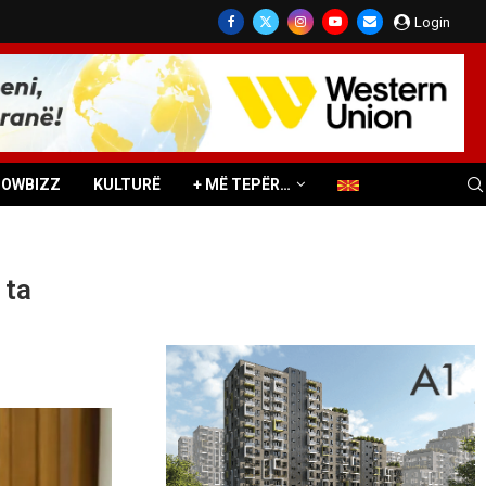
Login
HOWBIZZ
KULTURË
+ MË TEPËR…
 ta