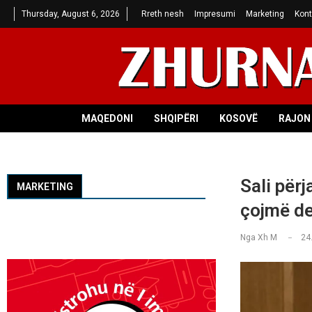
Thursday, August 6, 2026
Rreth nesh
Impresumi
Marketing
Kont
MAQEDONI
SHQIPËRI
KOSOVË
RAJON 
Sali për
MARKETING
çojmë de
Nga
Xh M
24