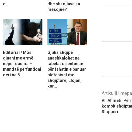
e...
dhe shkollave ku
mësojnë?
Editorial / Mos
Gjuha shqipe
gjuani me armë
anashkalohet në
nëpër dasma –
tabelat orientuese
mund të përfundoni
për fshatin e banuar
deri në 5...
plotësisht me
shqiptarë, Llojan,
kur...
Artikulli i më
Ali Ahmeti: Për
kombit shqiptar
Shqipëri