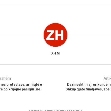
XH M
parshëm
Arti
mes protestave, armiqtë e
Dezinsektim ajror kundër
ë po krijojnë pasiguri në
Shkup gjatë fundjavës, apel