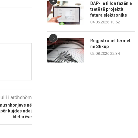
4
DAP-i e fillon fazën e
tretë të projektit
fatura elektronike
04.06.2026 13:52
5
Regjistrohet tërmet
në Shkup
02.08.2026 22:34
kulli i ardhshëm
 mushkonjave në
 për kujdes ndaj
bletarëve