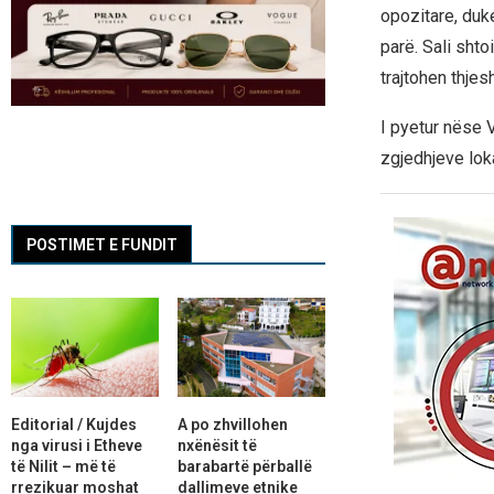
opozitare, duk
parë. Sali sht
trajtohen thjesh
I pyetur nëse 
zgjedhjeve loka
POSTIMET E FUNDIT
Editorial / Kujdes
A po zhvillohen
nga virusi i Etheve
nxënësit të
të Nilit – më të
barabartë përballë
rrezikuar moshat
dallimeve etnike