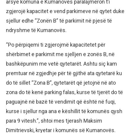
arsye komuna e Kumanovës paralajmëron t’i
zgjerojë kapacitet e vend parkimeve në qytet duke
sjellur edhe “Zonën B” të parkimit në pjesë të
ndryshme të Kumanovës.
“Po përpiqemi ti zgjerojmë kapacitetet për
shërbimet e parkimit me sjelljen e zonës B, në
bashkëpunim me vetë qytetarët. Ashtu siç kam
premtuar në zgjedhje për të gjithë ata qytetarë ku
do të sillet “Zona B”, qytetarët që jetojnë në ato
zona do të kenë parking falas, kurse të tjerët do të
paguajnë në bazë të vendimit që është në fuqi,
kurse i sjellur nga ana e këshillit të komunës qysh
para 9 vitesh.”, shtoi mes tjerash Maksim
Dimitrievski, kryetar i komunës së Kumanovës.