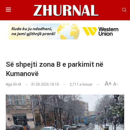
Së shpejti zona B e parkimit në
Kumanovë
A+
A-
Nga
Xh M
31.05.2026 18:10
2,711
e lexuar