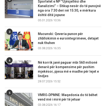
Sportelet e NP “Ujësjellësi dhe
Kanalizimi” – Shkup nesër do të punojnë
nga ora 7:30 deri në 15:30, e mërkura
është ditë jopune
05.01.2026 10:36
3
Mucunski: Qeveria punon për
zhbllokimin e eurointegrimeve, detajet
nuk thuhen
03.08.2026 16:35
4
Në korrik janë paguar mbi 560 milionë
denarë për kompensime për pushim
mjekësor, pjesa më e madhe për lejet e
lindjes
28.07.2026 15:52
5
VMRO‑DPMNE: Maqedonia do të bëhet
vend më i mirë për të jetuar
03.08.2026 16:17