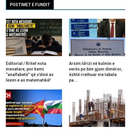
POSTIMET E FUNDIT
Editorial / Rritet nota
Arsim Idrizi në kulmin e
mesatare, por kemi
verës po bën gjum dimëror,
“analfabetë” që s’dinë as
është rrethuar me tabela
lexim e as matematikë!
pa...