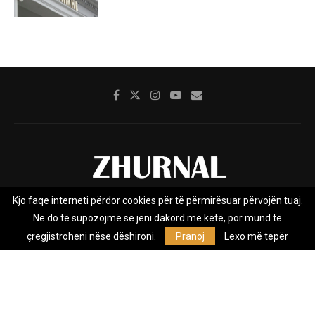
Kjo faqe interneti përdor cookies për të përmirësuar përvojën tuaj.
Rreth nesh
Impresumi
Marketing
Kontakt
Ne do të supozojmë se jeni dakord me këtë, por mund të
Privacy Policy
çregjistroheni nëse dëshironi.
Pranoj
Lexo më tepër
Zhurnal.mk është Agjenci e Lajmeve e pavarur, e themeluar në vitin
2009, që e mbulon Maqedoninë, Kosovën, Shqipërinë edhe lajmet
nga bota.
@2026 - All Right Reserved. Designed and Developed by