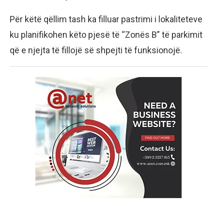
Për këtë qëllim tash ka filluar pastrimi i lokaliteteve
ku planifikohen këto pjesë të “Zonës B” të parkimit
që e njejta të fillojë së shpejti të funksionojë.