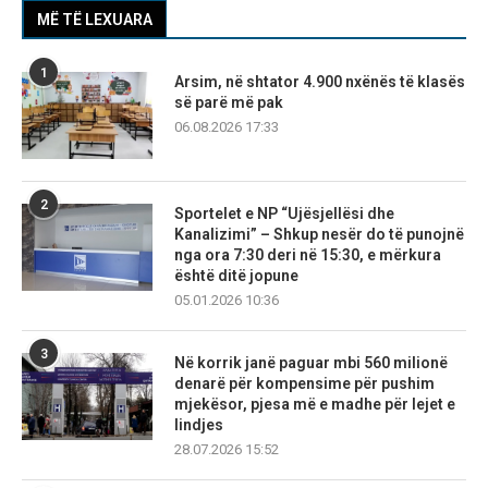
MË TË LEXUARA
1
Arsim, në shtator 4.900 nxënës të klasës
së parë më pak
06.08.2026 17:33
2
Sportelet e NP “Ujësjellësi dhe
Kanalizimi” – Shkup nesër do të punojnë
nga ora 7:30 deri në 15:30, e mërkura
është ditë jopune
05.01.2026 10:36
3
Në korrik janë paguar mbi 560 milionë
denarë për kompensime për pushim
mjekësor, pjesa më e madhe për lejet e
lindjes
28.07.2026 15:52