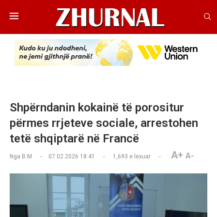
Shpërndanin kokainë të porositur
përmes rrjeteve sociale, arrestohen
tetë shqiptarë në Francë
A+
A-
Nga
B.M
07.02.2026 18:41
1,693
e lexuar