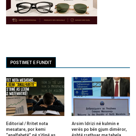
POSTIMET E FUNDIT
Editorial / Rritet nota
Arsim Idrizi në kulmin e
mesatare, por kemi
verës po bën gjum dimëror,
“analfabetë” që s’dinë as
është rrethuar me tabela