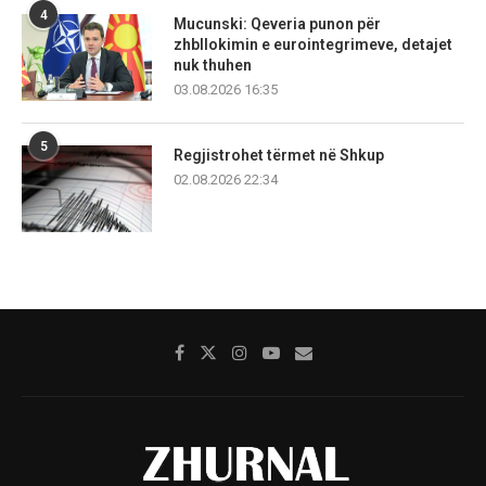
4
Mucunski: Qeveria punon për
zhbllokimin e eurointegrimeve, detajet
nuk thuhen
03.08.2026 16:35
5
Regjistrohet tërmet në Shkup
02.08.2026 22:34