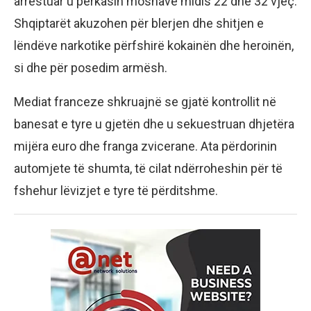
arrestuar u përkasin moshave midis 22 dhe 32 vjeç.
Shqiptarët akuzohen për blerjen dhe shitjen e
lëndëve narkotike përfshirë kokainën dhe heroinën,
si dhe për posedim armësh.
Mediat franceze shkruajnë se gjatë kontrollit në
banesat e tyre u gjetën dhe u sekuestruan dhjetëra
mijëra euro dhe franga zvicerane. Ata përdorinin
automjete të shumta, të cilat ndërroheshin për të
fshehur lëvizjet e tyre të përditshme.