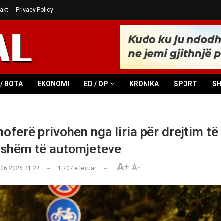
akt
Privacy Policy
/ BOTA
EKONOMI
ED / OP
KRONIKA
SPORT
S
oferë privohen nga liria për drejtim të
sshëm të automjeteve
A+
A-
.06.2026 21:22
1,707
e lexuar