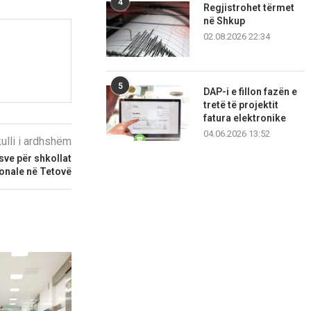
4
Regjistrohet tërmet
në Shkup
02.08.2026 22:34
5
DAP-i e fillon fazën e
tretë të projektit
fatura elektronike
04.06.2026 13:52
kulli i ardhshëm
sve për shkollat
onale në Tetovë