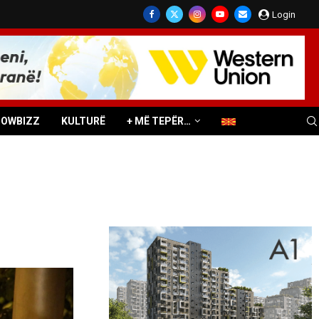
Login
HOWBIZZ
KULTURË
+ MË TEPËR…