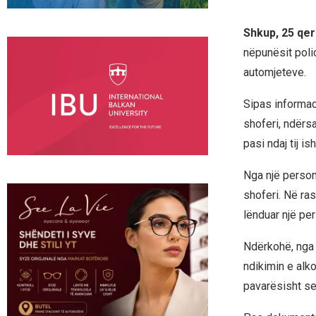
Shkup, 25 qe
nëpunësit poli
automjeteve.
Sipas informaci
shoferi, ndërsa
pasi ndaj tij i
Nga një person
shoferi. Në ras
lënduar një pe
Ndërkohë, nga 
ndikimin e alko
pavarësisht se 