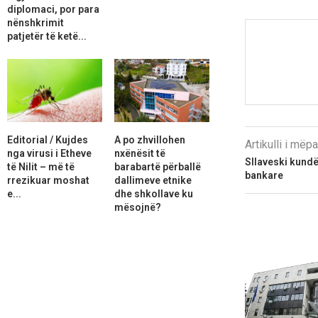
diplomaci, por para
nënshkrimit
patjetër të ketë...
Editorial / Kujdes
A po zhvillohen
Artikulli i më
nga virusi i Etheve
nxënësit të
Sllaveski kundë
të Nilit – më të
barabartë përballë
bankare
rrezikuar moshat
dallimeve etnike
e...
dhe shkollave ku
mësojnë?