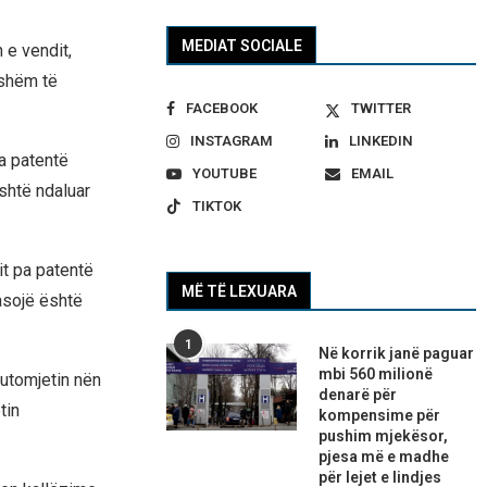
MEDIAT SOCIALE
n e vendit,
sshëm të
FACEBOOK
TWITTER
INSTAGRAM
LINKEDIN
pa patentë
YOUTUBE
EMAIL
është ndaluar
TIKTOK
it pa patentë
MË TË LEXUARA
pasojë është
1
Në korrik janë paguar
mbi 560 milionë
automjetin nën
denarë për
tin
kompensime për
pushim mjekësor,
pjesa më e madhe
për lejet e lindjes