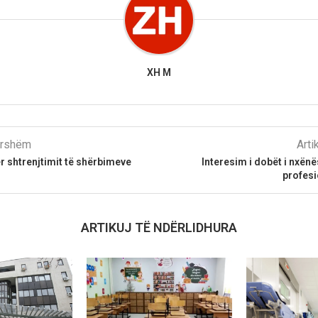
XH M
parshëm
Arti
r shtrenjtimit të shërbimeve
Interesim i dobët i nxënë
profesi
ARTIKUJ TË NDËRLIDHURA