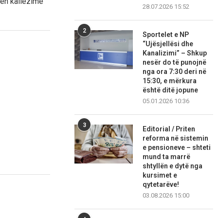
hen kallëzime
28.07.2026 15:52
2
Sportelet e NP
“Ujësjellësi dhe
Kanalizimi” – Shkup
nesër do të punojnë
nga ora 7:30 deri në
15:30, e mërkura
është ditë jopune
05.01.2026 10:36
3
Editorial / Priten
reforma në sistemin
e pensioneve – shteti
mund ta marrë
shtyllën e dytë nga
kursimet e
qytetarëve!
03.08.2026 15:00