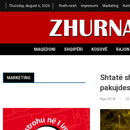
Thursday, August 6, 2026
Rreth nesh
Impresumi
Marketing
Kont
MAQEDONI
SHQIPËRI
KOSOVË
RAJON 
Shtatë sh
MARKETING
pakujde
Nga
Xh M
25