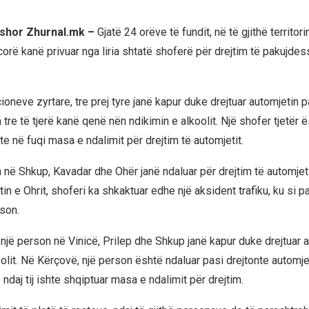
rshor Zhurnal.mk –
Gjatë 24 orëve të fundit, në të gjithë territori
corë kanë privuar nga liria shtatë shoferë për drejtim të pakujde
oneve zyrtare, tre prej tyre janë kapur duke drejtuar automjetin 
 tre të tjerë kanë qenë nën ndikimin e alkoolit. Një shofer tjetër 
shte në fuqi masa e ndalimit për drejtim të automjetit.
 në Shkup, Kavadar dhe Ohër janë ndaluar për drejtim të automjet
tin e Ohrit, shoferi ka shkaktuar edhe një aksident trafiku, ku si 
rson.
një person në Vinicë, Prilep dhe Shkup janë kapur duke drejtuar 
olit. Në Kërçovë, një person është ndaluar pasi drejtonte automje
ndaj tij ishte shqiptuar masa e ndalimit për drejtim.