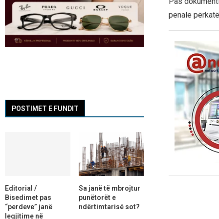
Pas dokumentim
penale përkatë
POSTIMET E FUNDIT
Editorial /
Sa janë të mbrojtur
Bisedimet pas
punëtorët e
“perdeve” janë
ndërtimtarisë sot?
legjitime në