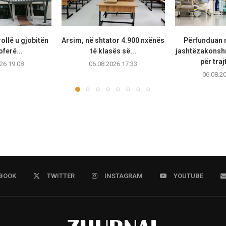
ollë u gjobitën
Arsim, në shtator 4.900 nxënës
Përfunduan 
ferë...
të klasës së...
jashtëzakonsh
për traj
26 19:08
06.08.2026 17:33
06.08.2
BOOK
TWITTER
INSTAGRAM
YOUTUBE