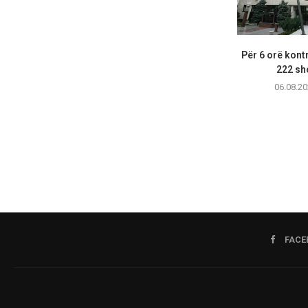
Për 6 orë kontr
222 sho
06.08.20
FACE