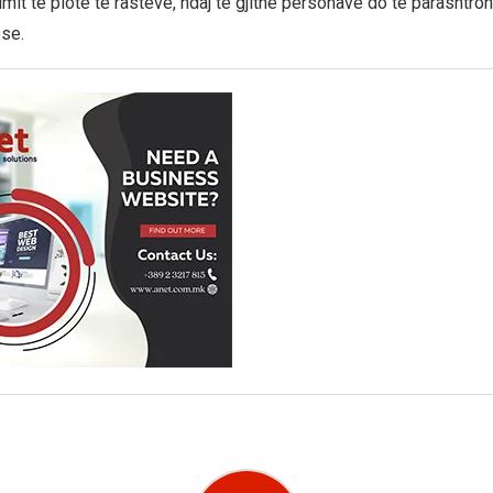
it të plotë të rasteve, ndaj të gjithë personave do të parashtro
se.