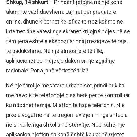
Shkup, 14 shkurt –
Prindërit jetojnë në një kohë
alarmi të vazhdueshëm. Lajmet për predatorë
online, dhunë kibernetike, sfida të rrezikshme në
internet dhe varësi nga ekranet krijojnë ndjesinë se
fëmijëria është e ekspozuar ndaj rreziqeve të reja,
të padukshme. Në një atmosferë të tillë,
aplikacionet për ndjekje duken si një zgjidhje
racionale. Por a janë vërtet të tilla?
Në një familje mesatare urbane sot, prindi nuk ka
më nevojë të telefonojë disa herë për të kontrolluar
ku ndodhet fëmija. Mjafton të hapë telefonin. Një
pikë e vogël në hartë tregon lëvizjen – nga shtëpia
në shkollë, nga shkolla në stërvitje. Ndërkohë, një
aplikacion njofton sa kohë është kaluar në rrjetet