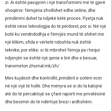
zi. Ai është pasqyrim i një transformimi më të gjerë
shoqëror: fëmijëria zhvillohet edhe online, dhe
prindërimi duhet ta ndjekë këtë proces. Pyetja nuk
është nëse teknologjia do të përdoret, por si. Në një
botë ku vendndodhja e fëmijës mund të shihet me
një klikim, sfida e vërtetë ndoshta nuk është
teknike, por etike: si të mbrohet fëmija pa i hequr
ndjenjën se është një qenie e lirë dhe e besuar,
transmeton zhurnal.mk/zh/
Mes kujdesit dhe kontrollit, prindërit e sotëm ecin
në një vijë të hollë. Dhe mënyra se si do ta kalojnë
atë do të përcaktojë se çfarë raporti me privatësinë
dhe besimin do të ndërtojë brezi i ardhshëm.