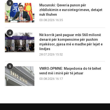
3
Mucunski: Qeveria punon për
zhbllokimin e eurointegrimeve, detajet
nuk thuhen
03.08.2026 16:35
4
Në korrik janë paguar mbi 560 milionë
denarë për kompensime për pushim
mjekësor, pjesa më e madhe për lejet e
lindjes
28.07.2026 15:52
5
VMRO‑DPMNE: Maqedonia do të bëhet
vend më i mirë për të jetuar
03.08.2026 16:17