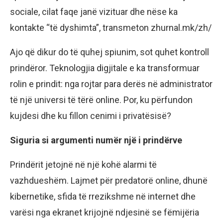
sociale, cilat faqe janë vizituar dhe nëse ka
kontakte “të dyshimta”, transmeton zhurnal.mk/zh/
Ajo që dikur do të quhej spiunim, sot quhet kontroll
prindëror. Teknologjia digjitale e ka transformuar
rolin e prindit: nga rojtar para derës në administrator
të një universi të tërë online. Por, ku përfundon
kujdesi dhe ku fillon cenimi i privatësisë?
Siguria si argumenti numër një i prindërve
Prindërit jetojnë në një kohë alarmi të
vazhdueshëm. Lajmet për predatorë online, dhunë
kibernetike, sfida të rrezikshme në internet dhe
varësi nga ekranet krijojnë ndjesinë se fëmijëria