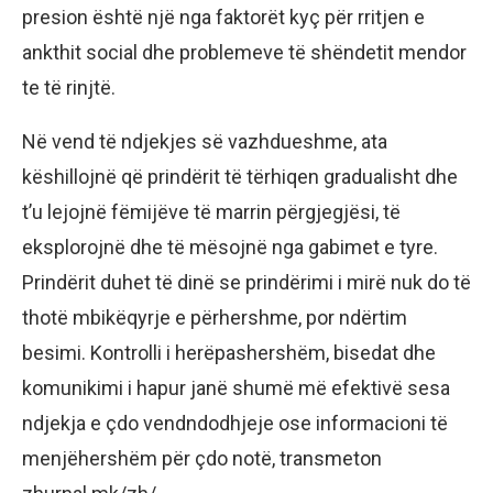
presion është një nga faktorët kyç për rritjen e
ankthit social dhe problemeve të shëndetit mendor
te të rinjtë.
Në vend të ndjekjes së vazhdueshme, ata
këshillojnë që prindërit të tërhiqen gradualisht dhe
t’u lejojnë fëmijëve të marrin përgjegjësi, të
eksplorojnë dhe të mësojnë nga gabimet e tyre.
Prindërit duhet të dinë se prindërimi i mirë nuk do të
thotë mbikëqyrje e përhershme, por ndërtim
besimi. Kontrolli i herëpashershëm, bisedat dhe
komunikimi i hapur janë shumë më efektivë sesa
ndjekja e çdo vendndodhjeje ose informacioni të
menjëhershëm për çdo notë, transmeton