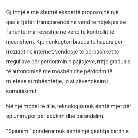
Gjithnjë e më shumë ekspertë propozojnë një
qasje tjetër: transparencë në vend të ndjekjes së
fshehtë, marrëveshje në vend të kontrollit të
njëanshëm. Kjo nënkupton biseda të hapura për
rreziqet në internet, vendosje të përbashkët të
rregullave për përdorimin e pajisjeve, rritje graduale
të autonomisë me moshën dhe përdorim të
mjeteve si mbështetje, jo si zëvendësim i
komunikimit.
Në një model të tillë, teknologjia nuk është mjet për
spiunim, por për edukim dhe parandalim.
“Spiunimi” prindëror nuk është një çështje bardh e