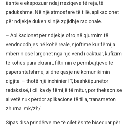
është e ekspozuar ndaj rreziqeve të reja, të
padukshme. Në një atmosferë të tillë, aplikacionet
për ndjekje duken si një zgjidhje racionale.
– Aplikacionet për ndjekje ofrojnë gjurmim të
vendndodhjes në kohë reale, njoftime kur fëmija
mbërrin ose largohet nga një vend i caktuar, kufizim
të kohës para ekranit, filtrimin e përmbajtjeve të
papërshtatshme, si dhe qasje në komunikimin
digjital – thotë një inxhinier IT, bashkëpunëtor i
redaksisë, i cili ka dy fëmijë të mitur, por thekson se
ai vetë nuk përdor aplikacione të tilla, transmeton
zhurnal.mk/zh/
Sipas disa prindërve me të cilët është biseduar për