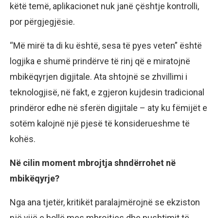
këtë temë, aplikacionet nuk janë çështje kontrolli,
por përgjegjësie.
“Më mirë ta di ku është, sesa të pyes veten” është
logjika e shumë prindërve të rinj që e miratojnë
mbikëqyrjen digjitale. Ata shtojnë se zhvillimi i
teknologjisë, në fakt, e zgjeron kujdesin tradicional
prindëror edhe në sferën digjitale – aty ku fëmijët e
sotëm kalojnë një pjesë të konsiderueshme të
kohës.
Në cilin moment mbrojtja shndërrohet në
mbikëqyrje?
Nga ana tjetër, kritikët paralajmërojnë se ekziston
një vijë e hollë mes mbrojtjes dhe pushtimit të