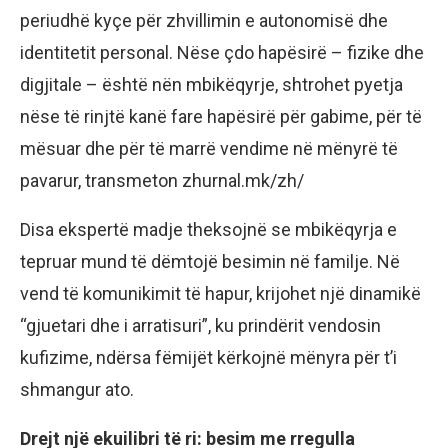
periudhë kyçe për zhvillimin e autonomisë dhe
identitetit personal. Nëse çdo hapësirë – fizike dhe
digjitale – është nën mbikëqyrje, shtrohet pyetja
nëse të rinjtë kanë fare hapësirë për gabime, për të
mësuar dhe për të marrë vendime në mënyrë të
pavarur, transmeton zhurnal.mk/zh/
Disa ekspertë madje theksojnë se mbikëqyrja e
tepruar mund të dëmtojë besimin në familje. Në
vend të komunikimit të hapur, krijohet një dinamikë
“gjuetari dhe i arratisuri”, ku prindërit vendosin
kufizime, ndërsa fëmijët kërkojnë mënyra për t’i
shmangur ato.
Drejt një ekuilibri të ri: besim me rregulla