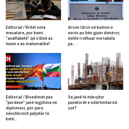
Editorial / Rritet nota
Arsim Idrizi në kulmin e
mesatare, por kemi
verës po bën gjum dimëror,
“analfabetë” që s’dinë as
është rrethuar me tabela
lexim e as matematikë!
pa...
Editorial / Bisedimet pas
Sa janë të mbrojtur
“perdeve” janë legjitime në
punëtorët e ndërtimtarisë
diplomaci, por para
sot?
nënshkrimit patjetër të
ketë...