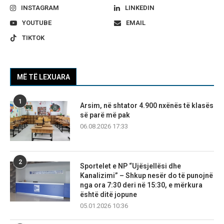
INSTAGRAM
LINKEDIN
YOUTUBE
EMAIL
TIKTOK
MË TË LEXUARA
1
Arsim, në shtator 4.900 nxënës të klasës
së parë më pak
06.08.2026 17:33
2
Sportelet e NP “Ujësjellësi dhe
Kanalizimi” – Shkup nesër do të punojnë
nga ora 7:30 deri në 15:30, e mërkura
është ditë jopune
05.01.2026 10:36