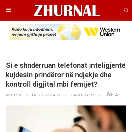
Si e shndërruan telefonat inteligjentë
kujdesin prindëror në ndjekje dhe
kontroll digjital mbi fëmijët?
A+
A-
Nga
Xh M
14.02.2026 14:30
1,468
e lexuar