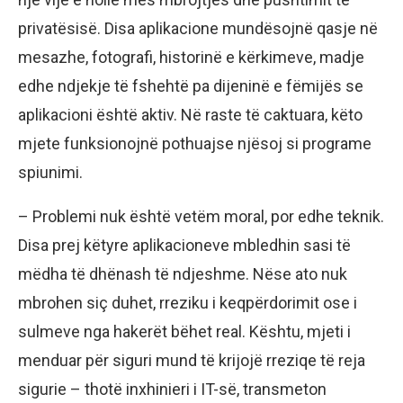
privatësisë. Disa aplikacione mundësojnë qasje në
mesazhe, fotografi, historinë e kërkimeve, madje
edhe ndjekje të fshehtë pa dijeninë e fëmijës se
aplikacioni është aktiv. Në raste të caktuara, këto
mjete funksionojnë pothuajse njësoj si programe
spiunimi.
– Problemi nuk është vetëm moral, por edhe teknik.
Disa prej këtyre aplikacioneve mbledhin sasi të
mëdha të dhënash të ndjeshme. Nëse ato nuk
mbrohen siç duhet, rreziku i keqpërdorimit ose i
sulmeve nga hakerët bëhet real. Kështu, mjeti i
menduar për siguri mund të krijojë rreziqe të reja
sigurie – thotë inxhinieri i IT-së, transmeton