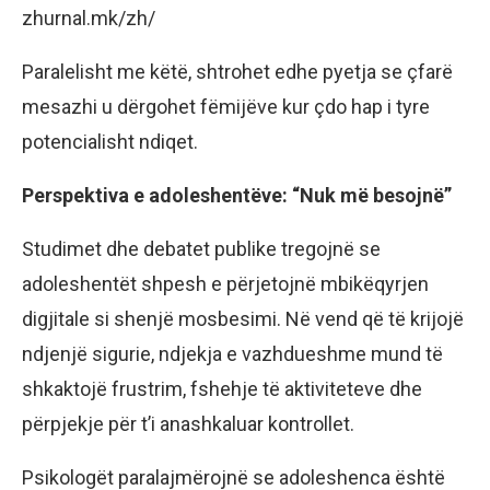
zhurnal.mk/zh/
Paralelisht me këtë, shtrohet edhe pyetja se çfarë
mesazhi u dërgohet fëmijëve kur çdo hap i tyre
potencialisht ndiqet.
Perspektiva e adoleshentëve: “Nuk më besojnë”
Studimet dhe debatet publike tregojnë se
adoleshentët shpesh e përjetojnë mbikëqyrjen
digjitale si shenjë mosbesimi. Në vend që të krijojë
ndjenjë sigurie, ndjekja e vazhdueshme mund të
shkaktojë frustrim, fshehje të aktiviteteve dhe
përpjekje për t’i anashkaluar kontrollet.
Psikologët paralajmërojnë se adoleshenca është