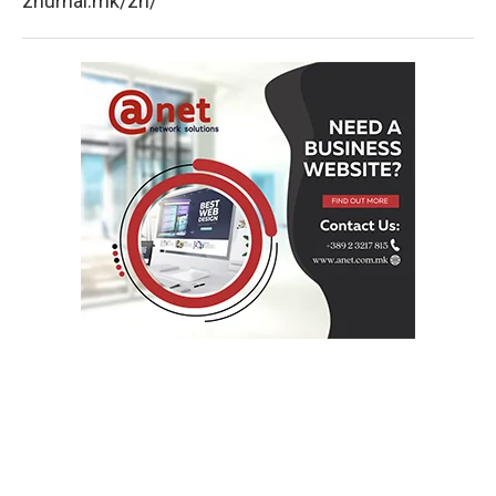
zhurnal.mk/zh/