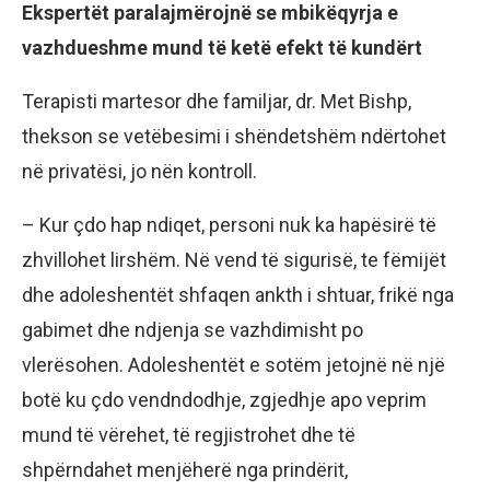
Ekspertët paralajmërojnë se mbikëqyrja e
vazhdueshme mund të ketë efekt të kundërt
Terapisti martesor dhe familjar, dr. Met Bishp,
thekson se vetëbesimi i shëndetshëm ndërtohet
në privatësi, jo nën kontroll.
– Kur çdo hap ndiqet, personi nuk ka hapësirë të
zhvillohet lirshëm. Në vend të sigurisë, te fëmijët
dhe adoleshentët shfaqen ankth i shtuar, frikë nga
gabimet dhe ndjenja se vazhdimisht po
vlerësohen. Adoleshentët e sotëm jetojnë në një
botë ku çdo vendndodhje, zgjedhje apo veprim
mund të vërehet, të regjistrohet dhe të
shpërndahet menjëherë nga prindërit,