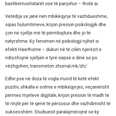
bashkëmoshatarët ose të panjohur – thotë ai.
Vetëdija se janë nën mbikëqyrje të vazhdueshme,
sipas hulumtimeve, krijon presion psikologjik dhe
çon në sjellje më të përmbajtura dhe jo të
natyrshme. Ky fenomen në psikologji njihet si
efekti Hawthorne – dukuri në të cilën njerëzit e
ndryshojnë sjelljen e tyre sepse e dinë se po
vëzhgohen, transmeton zhurnal.mk/zh/
Edhe pse në doza të vogla mund të ketë efekt
pozitiv, shkalla e sotme e mbikëqyrjes, veçanërisht
përmes mjeteve digjitale, krijon presion të madh te
të rinjtë për të qenë të përsosur dhe vazhdimisht të
suksesshëm. Studiuesit paralajmërojnë se ky