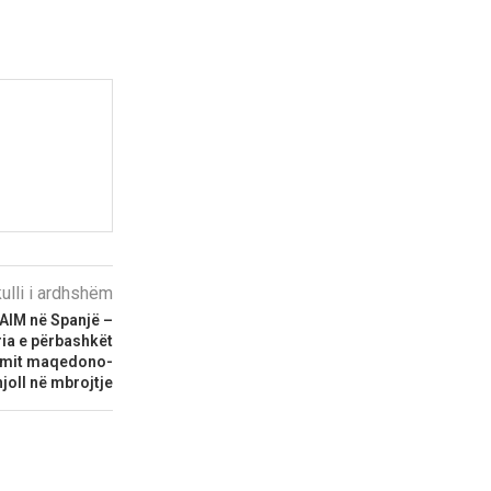
kulli i ardhshëm
EAIM në Spanjë –
ia e përbashkët
nimit maqedono-
joll në mbrojtje