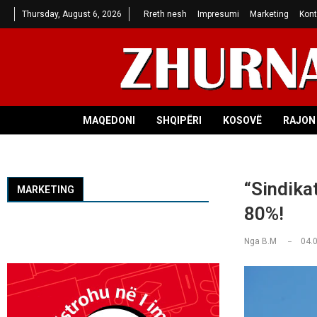
Thursday, August 6, 2026
Rreth nesh
Impresumi
Marketing
Kont
MAQEDONI
SHQIPËRI
KOSOVË
RAJON 
“Sindika
MARKETING
80%!
Nga
B.M
04.