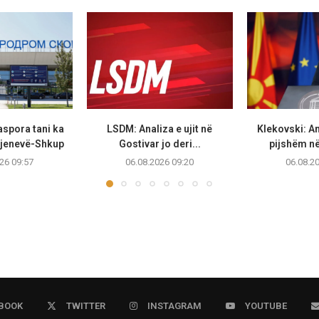
aspora tani ka
LSDM: Analiza e ujit në
Klekovski: Ana
 Gjenevë-Shkup
Gostivar jo deri...
pijshëm në
26 09:57
06.08.2026 09:20
06.08.2
BOOK
TWITTER
INSTAGRAM
YOUTUBE