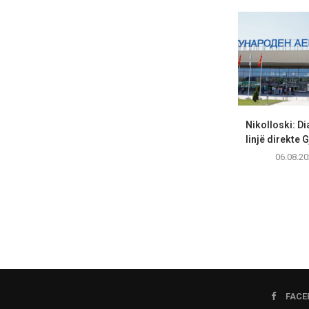
Nikolloski: Di
linjë direkte
06.08.20
FACE