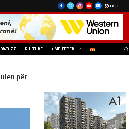
Login
HOWBIZZ
KULTURË
+ MË TEPËR…
 ulen për