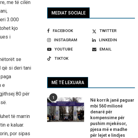
re, me të cilën
ani,
MEDIAT SOCIALE
eri 3.000
tohet kjo
FACEBOOK
TWITTER
ues i
INSTAGRAM
LINKEDIN
YOUTUBE
EMAIL
TIKTOK
unëtorët se
 që si deri tani
ë paga
MË TË LEXUARA
n e
jithsej 80 për
1
Në korrik janë paguar
-së.
mbi 560 milionë
denarë për
duhet të marrin
kompensime për
pushim mjekësor,
in e kaluar.
pjesa më e madhe
orin, por sipas
për lejet e lindjes