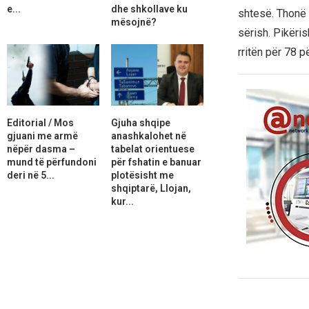
e...
dhe shkollave ku
shtesë. Thonë 
mësojnë?
sërish. Pikëri
rritën për 78 p
Editorial / Mos
Gjuha shqipe
gjuani me armë
anashkalohet në
nëpër dasma –
tabelat orientuese
mund të përfundoni
për fshatin e banuar
deri në 5...
plotësisht me
shqiptarë, Llojan,
kur...