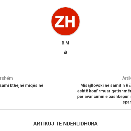
B.M
parshëm
Arti
sami kthejnë miqësinë
Misajllovski në samitin R
është konfirmuar gatishmër
për avancimin e bashkëpu
span
ARTIKUJ TË NDËRLIDHURA