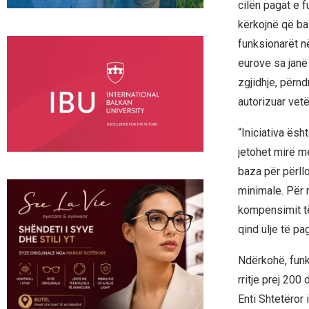
cilën pagat e f
kërkojnë që baz
funksionarët në
eurove sa janë 
zgjidhje, përn
autorizuar vetë
“Iniciativa ësh
jetohet mirë me
baza për përll
minimale. Për 
kompensimit të 
qind ulje të pa
Ndërkohë, funks
rritje prej 200
Enti Shtetëror 