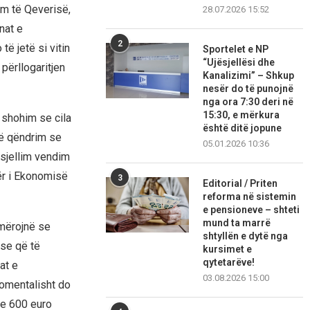
dim të Qeverisë,
28.07.2026 15:52
nat e
2
ë jetë si vitin
Sportelet e NP
“Ujësjellësi dhe
 përllogaritjen
Kanalizimi” – Shkup
nesër do të punojnë
nga ora 7:30 deri në
15:30, e mërkura
ë shohim se cila
është ditë jopune
të qëndrim se
05.01.2026 10:36
 sjellim vendim
tër i Ekonomisë
3
Editorial / Priten
reforma në sistemin
e pensioneve – shteti
mund ta marrë
jmërojnë se
shtyllën e dytë nga
ese që të
kursimet e
qytetarëve!
at e
03.08.2026 15:00
momentalisht do
dhe 600 euro