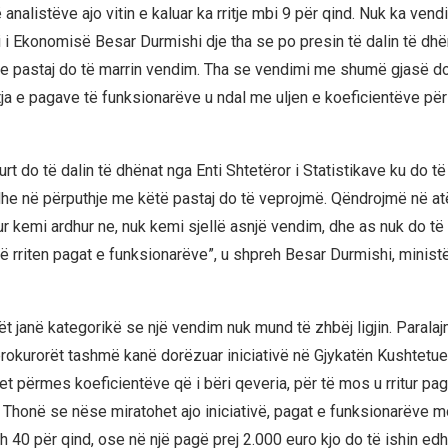
analistëve ajo vitin e kaluar ka rritje mbi 9 për qind. Nuk ka ven
i i Ekonomisë Besar Durmishi dje tha se po presin të dalin të dhë
he pastaj do të marrin vendim. Tha se vendimi me shumë gjasë do t
ritja e pagave të funksionarëve u ndal me uljen e koeficientëve për
rt do të dalin të dhënat nga Enti Shtetëror i Statistikave ku do t
dhe në përputhje me këtë pastaj do të veprojmë. Qëndrojmë në a
ur kemi ardhur ne, nuk kemi sjellë asnjë vendim, dhe as nuk do të
 të rriten pagat e funksionarëve”, u shpreh Besar Durmishi, minis
ët janë kategorikë se një vendim nuk mund të zhbëj ligjin. Parala
prokurorët tashmë kanë dorëzuar iniciativë në Gjykatën Kushtetu
rjet përmes koeficientëve që i bëri qeveria, për të mos u rritur pag
 Thonë se nëse miratohet ajo iniciativë, pagat e funksionarëve 
eth 40 për qind, ose në një pagë prej 2.000 euro kjo do të ishin e