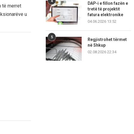
4
DAP-i e fillon fazën e
n të merret
tretë të projektit
nksionarëve u
fatura elektronike
04.06.2026 13:52
5
Regjistrohet tërmet
në Shkup
02.08.2026 22:34