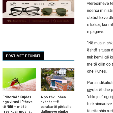
vlerësimeve të 
ndërsa ministr
statistikave d
e kaluar, kur r
e pagave.
“Në muajin shku
është situata 
POSTIMET E FUNDIT
nuk kemi, që k
me të cilin do
dhe Punës.
Por sindikalist
gjyqtarët dhe 
“shkrijnë” ngri
Editorial / Kujdes
A po zhvillohen
nga virusi i Etheve
nxënësit të
funksionarëve.
të Nilit – më të
barabartë përballë
të rriteshin rr
rrezikuar moshat
dallimeve etnike