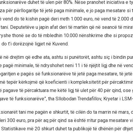
unksionarëve duhet të ulen për 80%. Nëse pranohet iniciativa e ty
a për përllogaritje të jetë paga minimale, e jo paga mesatare si t
 vend do të kishin pagë deri rreth 1.000 euro, në vend të 2.000 d
tani. Deputetëve u japin afat deri të martën që në seancë të mira
dryshe thonë se do të mbledhin 10.000 nënshkrime dhe si propoz
 do t’i dorëzojnë ligjet në Kuvend.
të në drejtim që edhe ata, ashtu si punëtorët, ashtu siç i bindin p
 pagë minimale, të ndryshohet neni 11 i të njëjtit ligj dhe në vend
ogaritjen e pagës së funksionarëve të jetë paga mesatare, të jet
më tepër kërkojmë që koeficienti i kompleksitetit për përcaktimi
pagave të përcaktuara me këtë ligj të ulet për 40 për qind, ose g
gave të funksionarëve”, tha Sllobodan Trendafillov, Kryetar i LSM
ionarët tani me pagën e shkurtit, të cilën do ta marrin në mars, 
 deri 300 euro, pra për aq për qind sa është rritur paga mesatare vit
i Statistikave më 20 shkurt duhet ta publikojë të dhënën për dhjet