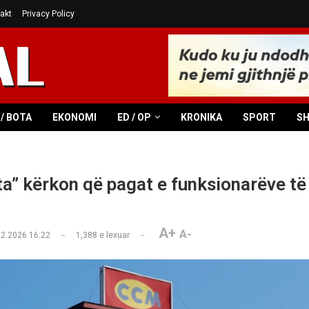
akt
Privacy Policy
/ BOTA
EKONOMI
ED / OP
KRONIKA
SPORT
S
ta” kërkon që pagat e funksionarëve të
A+
A-
02.2026 16:22
1,388
e lexuar