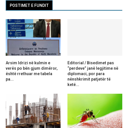
POSTIMET E FUNDIT
Arsim Idrizi në kulmin e
Editorial / Bisedimet pas
verës po bën gjum dimëror,
“perdeve” janë legjitime në
është rrethuar me tabela
diplomaci, por para
pa...
nënshkrimit patjetër të
ketë...