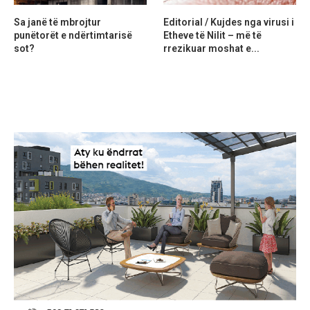
Sa janë të mbrojtur
Editorial / Kujdes nga virusi i
punëtorët e ndërtimtarisë
Etheve të Nilit – më të
sot?
rrezikuar moshat e...