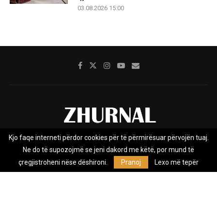
03.08.2026 15:00
Kjo faqe interneti përdor cookies për të përmirësuar përvojën tuaj.
Rreth nesh
Impresumi
Marketing
Kontakt
Ne do të supozojmë se jeni dakord me këtë, por mund të
Privacy Policy
çregjistroheni nëse dëshironi.
Pranoj
Lexo më tepër
Zhurnal.mk është Agjenci e Lajmeve e pavarur, e themeluar në vitin
2009, që e mbulon Maqedoninë, Kosovën, Shqipërinë edhe lajmet
nga bota.
@2026 - All Right Reserved. Designed and Developed by