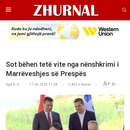
Sot bëhen tetë vite nga nënshkrimi i
Marrëveshjes së Prespës
A+
A-
Nga
D. V.
17.06.2026 11:08
1,402
e lexuar