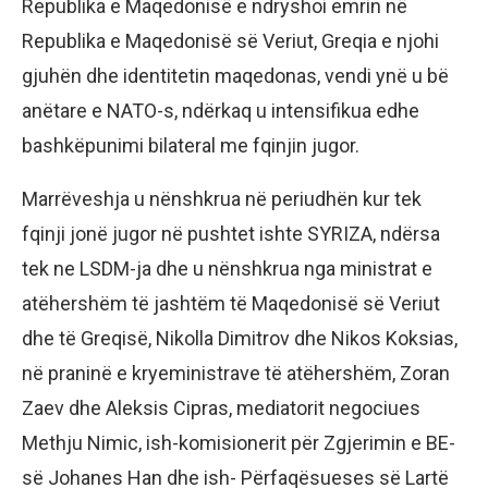
Republika e Maqedonisë e ndryshoi emrin në
Republika e Maqedonisë së Veriut, Greqia e njohi
gjuhën dhe identitetin maqedonas, vendi ynë u bë
anëtare e NATO-s, ndërkaq u intensifikua edhe
bashkëpunimi bilateral me fqinjin jugor.
Marrëveshja u nënshkrua në periudhën kur tek
fqinji jonë jugor në pushtet ishte SYRIZA, ndërsa
tek ne LSDM-ja dhe u nënshkrua nga ministrat e
atëhershëm të jashtëm të Maqedonisë së Veriut
dhe të Greqisë, Nikolla Dimitrov dhe Nikos Koksias,
në praninë e kryeministrave të atëhershëm, Zoran
Zaev dhe Aleksis Cipras, mediatorit negociues
Methju Nimic, ish-komisionerit për Zgjerimin e BE-
së Johanes Han dhe ish- Përfaqësueses së Lartë