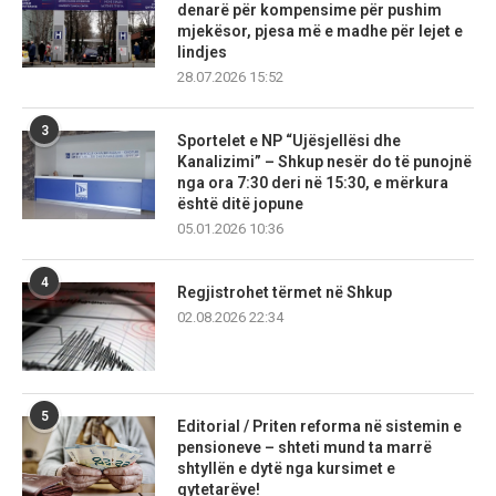
denarë për kompensime për pushim
mjekësor, pjesa më e madhe për lejet e
lindjes
28.07.2026 15:52
3
Sportelet e NP “Ujësjellësi dhe
Kanalizimi” – Shkup nesër do të punojnë
nga ora 7:30 deri në 15:30, e mërkura
është ditë jopune
05.01.2026 10:36
4
Regjistrohet tërmet në Shkup
02.08.2026 22:34
5
Editorial / Priten reforma në sistemin e
pensioneve – shteti mund ta marrë
shtyllën e dytë nga kursimet e
qytetarëve!