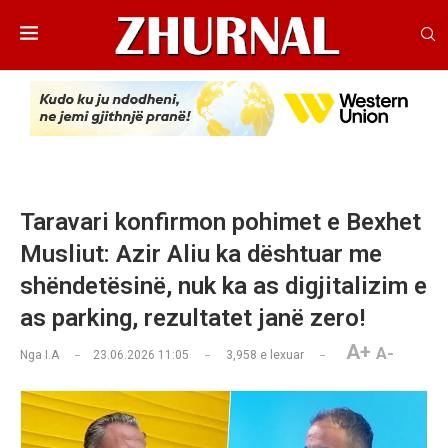
Taravari konfirmon pohimet e Bexhet
Musliut: Azir Aliu ka dështuar me
shëndetësinë, nuk ka as digjitalizim e
as parking, rezultatet janë zero!
A+
A-
Nga
I.A
23.06.2026 11:05
3,958
e lexuar