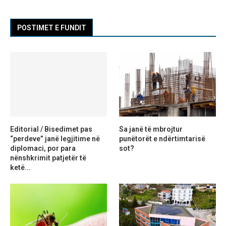
POSTIMET E FUNDIT
Editorial / Bisedimet pas
Sa janë të mbrojtur
“perdeve” janë legjitime në
punëtorët e ndërtimtarisë
diplomaci, por para
sot?
nënshkrimit patjetër të
ketë...