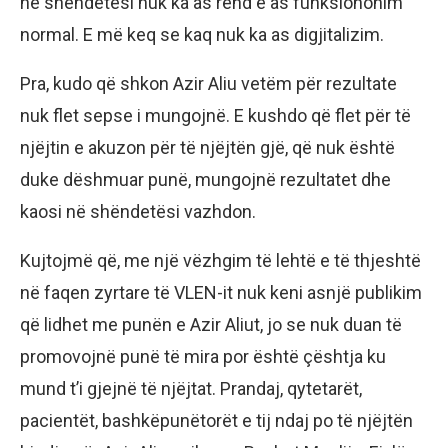
në shëndetësi nuk ka as rend e as funksiononim
normal. E më keq se kaq nuk ka as digjitalizim.
Pra, kudo që shkon Azir Aliu vetëm për rezultate
nuk flet sepse i mungojnë. E kushdo që flet për të
njëjtin e akuzon për të njëjtën gjë, që nuk është
duke dëshmuar punë, mungojnë rezultatet dhe
kaosi në shëndetësi vazhdon.
Kujtojmë që, me një vëzhgim të lehtë e të thjeshtë
në faqen zyrtare të VLEN-it nuk keni asnjë publikim
që lidhet me punën e Azir Aliut, jo se nuk duan të
promovojnë punë të mira por është çështja ku
mund t’i gjejnë të njëjtat. Prandaj, qytetarët,
pacientët, bashkëpunëtorët e tij ndaj po të njëjtën