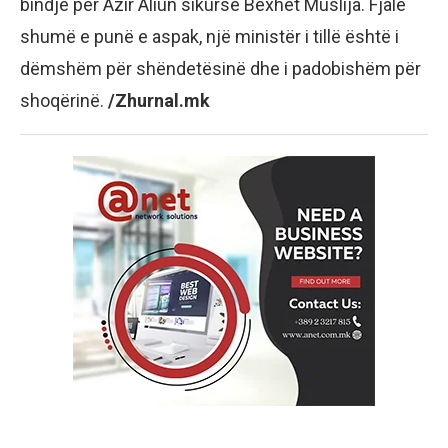
bindje për Azir Aliun sikurse Bexhet Muslija. Fjalë
shumë e punë e aspak, një ministër i tillë është i
dëmshëm për shëndetësinë dhe i padobishëm për
shoqërinë.
/Zhurnal.mk