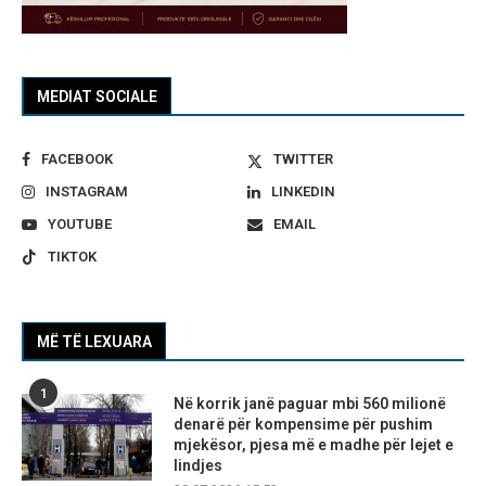
MEDIAT SOCIALE
FACEBOOK
TWITTER
INSTAGRAM
LINKEDIN
YOUTUBE
EMAIL
TIKTOK
MË TË LEXUARA
1
Në korrik janë paguar mbi 560 milionë
denarë për kompensime për pushim
mjekësor, pjesa më e madhe për lejet e
lindjes