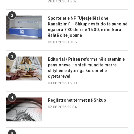
28.07.2026 15:52
2
Sportelet e NP “Ujësjellësi dhe
Kanalizimi” – Shkup nesër do të punojnë
nga ora 7:30 deri në 15:30, e mërkura
është ditë jopune
05.01.2026 10:36
3
Editorial / Priten reforma në sistemin e
pensioneve – shteti mund ta marrë
shtyllën e dytë nga kursimet e
qytetarëve!
03.08.2026 15:00
4
Regjistrohet tërmet në Shkup
02.08.2026 22:34
5