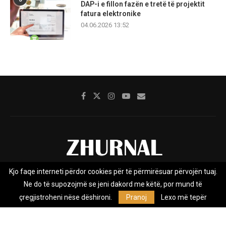
DAP-i e fillon fazën e tretë të projektit
fatura elektronike
04.06.2026 13:52
Kjo faqe interneti përdor cookies për të përmirësuar përvojën tuaj.
Rreth nesh
Impresumi
Marketing
Kontakt
Ne do të supozojmë se jeni dakord me këtë, por mund të
Privacy Policy
çregjistroheni nëse dëshironi.
Pranoj
Lexo më tepër
Zhurnal.mk është Agjenci e Lajmeve e pavarur, e themeluar në vitin
2009, që e mbulon Maqedoninë, Kosovën, Shqipërinë edhe lajmet