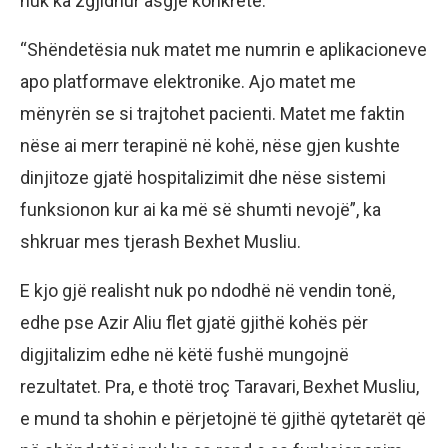
nuk ka zgjidhur asgjë konkrete.
“Shëndetësia nuk matet me numrin e aplikacioneve
apo platformave elektronike. Ajo matet me
mënyrën se si trajtohet pacienti. Matet me faktin
nëse ai merr terapinë në kohë, nëse gjen kushte
dinjitoze gjatë hospitalizimit dhe nëse sistemi
funksionon kur ai ka më së shumti nevojë”, ka
shkruar mes tjerash Bexhet Musliu.
E kjo gjë realisht nuk po ndodhë në vendin tonë,
edhe pse Azir Aliu flet gjatë gjithë kohës për
digjitalizim edhe në këtë fushë mungojnë
rezultatet. Pra, e thotë troç Taravari, Bexhet Musliu,
e mund ta shohin e përjetojnë të gjithë qytetarët që