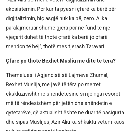
ekosistemin. Por kur ta pyesni çfarë ka bërë për
digjitalizimin, hiç asgjë nuk ka bë, zero. Ai ka
paralajmëruar shumë gjëra por në fund të një
vjeçarit duhet të thotë çfarë ka bërë jo çfarë
mendon të bëj”, thotë mes tjerash Taravari.
Çfarë po thotë Bexhet Musliu me ditë të tëra?
Themeluesi i Agjencisë së Lajmeve Zhurnal,
Bexhet Muslija, me javë të tëra po merret
ekskluzivisht me shëndetësinë si një nga resorët
më të rëndësishëm për jetën dhe shëndetin e
qytetarëve, që aktualisht është në duar të pasigurta
dhe sipas Muslijes, Azir Aliu ka shkaktu vetëm kaos