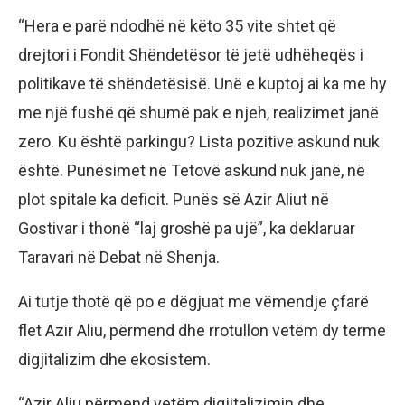
“Hera e parë ndodhë në këto 35 vite shtet që
drejtori i Fondit Shëndetësor të jetë udhëheqës i
politikave të shëndetësisë. Unë e kuptoj ai ka me hy
me një fushë që shumë pak e njeh, realizimet janë
zero. Ku është parkingu? Lista pozitive askund nuk
është. Punësimet në Tetovë askund nuk janë, në
plot spitale ka deficit. Punës së Azir Aliut në
Gostivar i thonë “laj groshë pa ujë”, ka deklaruar
Taravari në Debat në Shenja.
Ai tutje thotë që po e dëgjuat me vëmendje çfarë
flet Azir Aliu, përmend dhe rrotullon vetëm dy terme
digjitalizim dhe ekosistem.
“Azir Aliu përmend vetëm digjitalizimin dhe