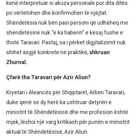
kenë interpretuar si akuza personale por dita ditës
po vërtetohen dhe konfirmohen të njëjtat.
Shëndetësia nuk bën pasi personi që udhëheq me
shëndetësinë nuk “e ka haberin” e kësaj fushe e
thotë Taravari. Pastaj, sa i përket digjitalizimit nuk
shihet asgjë konkrete në praktikë,
shkruan
Zhurnal.
Çfarë tha Taravari për Azir Aliun?
Kryetari i Aleancës për Shqiptarët, Arben Taravari,
duke qenë se dy herë ka ushtruar detyrën e
ministrit të Shëndetësisë dhe me profesion është
mjek, lëshoi një varg kritikash për punën e ministrit
aktual të Shëndetësisë, Azir Aliun.