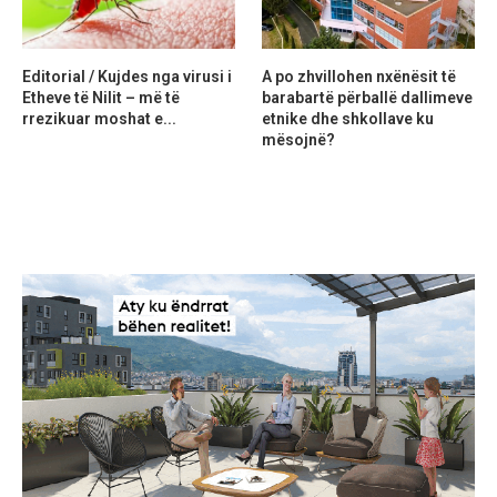
Editorial / Kujdes nga virusi i
A po zhvillohen nxënësit të
Etheve të Nilit – më të
barabartë përballë dallimeve
rrezikuar moshat e...
etnike dhe shkollave ku
mësojnë?