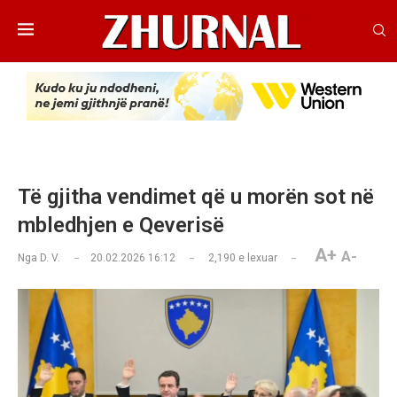
Të gjitha vendimet që u morën sot në
mbledhjen e Qeverisë
A+
A-
Nga
D. V.
20.02.2026 16:12
2,190
e lexuar