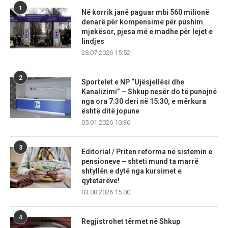
1
Në korrik janë paguar mbi 560 milionë
denarë për kompensime për pushim
mjekësor, pjesa më e madhe për lejet e
lindjes
28.07.2026 15:52
2
Sportelet e NP “Ujësjellësi dhe
Kanalizimi” – Shkup nesër do të punojnë
nga ora 7:30 deri në 15:30, e mërkura
është ditë jopune
05.01.2026 10:36
3
Editorial / Priten reforma në sistemin e
pensioneve – shteti mund ta marrë
shtyllën e dytë nga kursimet e
qytetarëve!
03.08.2026 15:00
4
Regjistrohet tërmet në Shkup