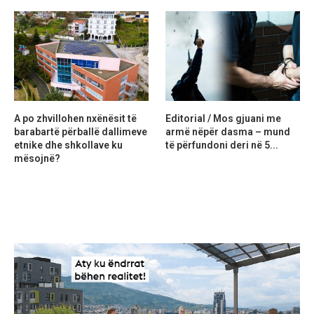
A po zhvillohen nxënësit të
Editorial / Mos gjuani me
barabartë përballë dallimeve
armë nëpër dasma – mund
etnike dhe shkollave ku
të përfundoni deri në 5...
mësojnë?