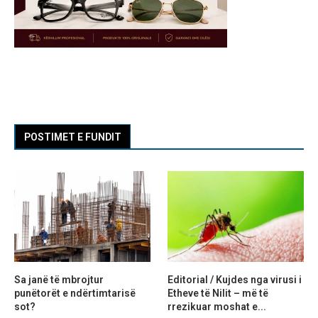
POSTIMET E FUNDIT
Sa janë të mbrojtur
Editorial / Kujdes nga virusi i
punëtorët e ndërtimtarisë
Etheve të Nilit – më të
sot?
rrezikuar moshat e...