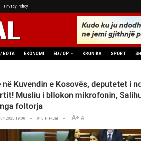
Privacy Policy
/ BOTA
EKONOMI
ED / OP
KRONIKA
SPORT
S
 në Kuvendin e Kosovës, deputetet i n
rtit! Musliu i bllokon mikrofonin, Salihu
nga foltorja
A+
A-
.04.2026 19:08
915
e lexuar