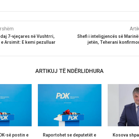
parshëm
Arti
daj 7-vjeçares në Vushtrri,
Shefi i inteligjencës së Marin
 e Arsimit: E kemi pezulluar
jetën, Teherani konfirmon
ARTIKUJ TË NDËRLIDHURA
PDK-së postin e
Raportohet se deputetët e
Kosova shpal