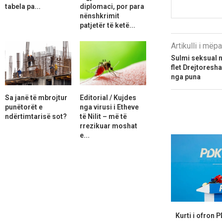
tabela pa...
diplomaci, por para
nënshkrimit
patjetër të ketë...
Artikulli i më
Sulmi seksual n
flet Drejtoresha
nga puna
Sa janë të mbrojtur
Editorial / Kujdes
punëtorët e
nga virusi i Etheve
ndërtimtarisë sot?
të Nilit – më të
rrezikuar moshat
e...
Kurti i ofron 