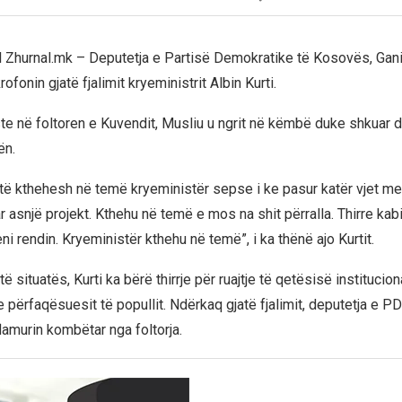
ril Zhurnal.mk – Deputetja e Partisë Demokratike të Kosovës, Gan
ofonin gjatë fjalimit kryeministrit Albin Kurti.
iste në foltoren e Kuvendit, Musliu u ngrit në këmbë duke shkuar 
ën.
të kthehesh në temë kryeministër sepse i ke pasur katër vjet m
r asnjë projekt. Kthehu në temë e mos na shit përralla. Thirre kabi
i rendin. Kryeministër kthehu në temë”, i ka thënë ajo Kurtit.
ë situatës, Kurti ka bërë thirrje për ruajtje të qetësisë institucio
 përfaqësuesit të popullit. Ndërkaq gjatë fjalimit, deputetja e P
flamurin kombëtar nga foltorja.