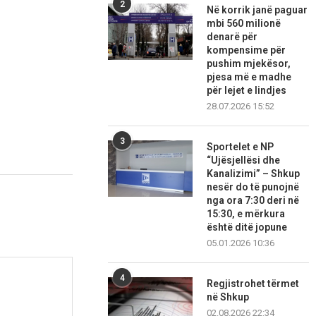
2
Në korrik janë paguar
mbi 560 milionë
denarë për
kompensime për
pushim mjekësor,
pjesa më e madhe
për lejet e lindjes
28.07.2026 15:52
3
Sportelet e NP
“Ujësjellësi dhe
Kanalizimi” – Shkup
nesër do të punojnë
nga ora 7:30 deri në
15:30, e mërkura
është ditë jopune
05.01.2026 10:36
4
Regjistrohet tërmet
në Shkup
02.08.2026 22:34