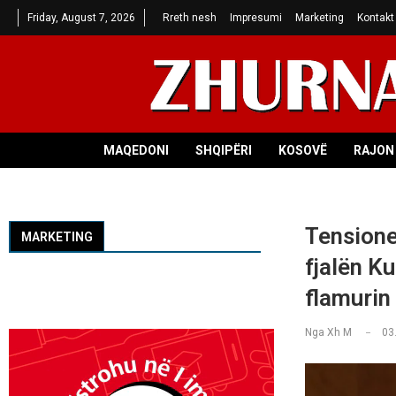
Friday, August 7, 2026
Rreth nesh
Impresumi
Marketing
Kontakt
MAQEDONI
SHQIPËRI
KOSOVË
RAJON 
Tensione
MARKETING
fjalën Ku
flamurin 
Nga
Xh M
03