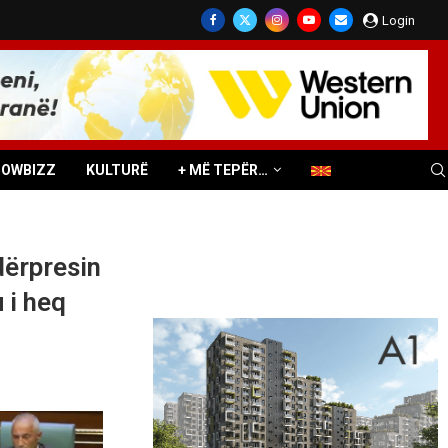
Login
HOWBIZZ
KULTURË
+ MË TEPËR…
dërpresin
 i heq