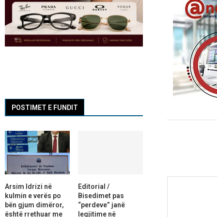
POSTIMET E FUNDIT
Arsim Idrizi në
Editorial /
kulmin e verës po
Bisedimet pas
bën gjum dimëror,
“perdeve” janë
është rrethuar me
legjitime në