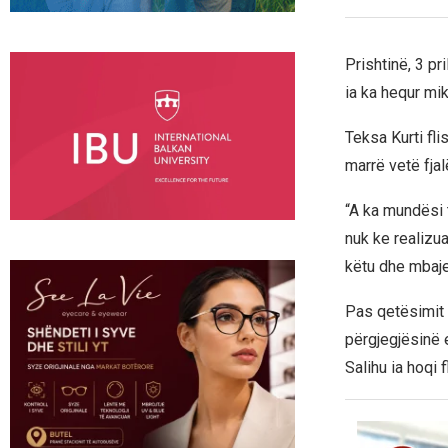
Prishtinë, 3 p
ia ka hequr mikr
Teksa Kurti fl
marrë vetë fjal
“A ka mundësi 
nuk ke realizua
këtu dhe mbajen
Pas qetësimit t
përgjegjësinë e
Salihu ia hoqi 