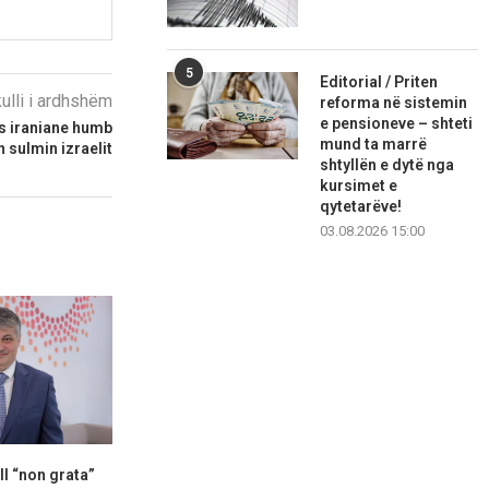
5
Editorial / Priten
kulli i ardhshëm
reforma në sistemin
e pensioneve – shteti
ës iraniane humb
mund ta marrë
 sulmin izraelit
shtyllën e dytë nga
kursimet e
qytetarëve!
03.08.2026 15:00
l “non grata”
Kurti thotë se për vazhdim të
Kurti: Prefere