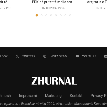
it të...
PDK-së pritet të mblidhen...
drejtorin e T
26 21:16
07.08.2026 19:26
07.08.2
BOOK
TWITTER
INSTAGRAM
YOUTUBE
h nesh
Impresumi
Marketing
Kontakt
Privacy P
ve e pavarur, e themeluar në vitin 2009, që e mbulon Maqedoninë, Kosovën,