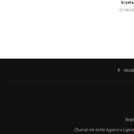
kryetar
07.08.20
FACE
Rret
Zhurnal.mk është Agjenci e Lajme