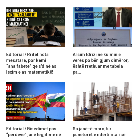
Editorial / Rritet nota
Arsim Idrizi në kulmin e
mesatare, por kemi
verës po bën gjum dimëror,
“analfabetë” që s’dinë as
është rrethuar me tabela
lexim e as matematikë!
pa...
Editorial / Bisedimet pas
Sa janë të mbrojtur
“perdeve” janë legjitime në
punëtorët e ndërtimtarisë