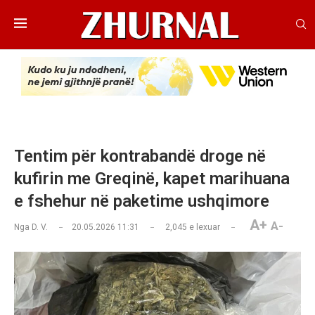
Tentim për kontrabandë droge në
kufirin me Greqinë, kapet marihuana
e fshehur në paketime ushqimore
A+
A-
Nga
D. V.
20.05.2026 11:31
2,045
e lexuar