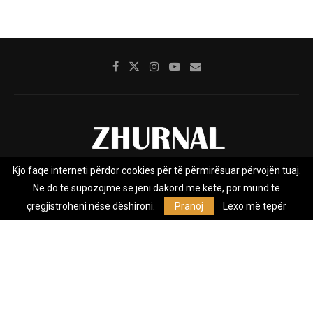
Kjo faqe interneti përdor cookies për të përmirësuar përvojën tuaj.
Rreth nesh
Impresumi
Marketing
Kontakt
Ne do të supozojmë se jeni dakord me këtë, por mund të
Privacy Policy
çregjistroheni nëse dëshironi.
Pranoj
Lexo më tepër
Zhurnal.mk është Agjenci e Lajmeve e pavarur, e themeluar në vitin
2009, që e mbulon Maqedoninë, Kosovën, Shqipërinë edhe lajmet
nga bota.
@2026 - All Right Reserved. Designed and Developed by
Anet.Com.Mk