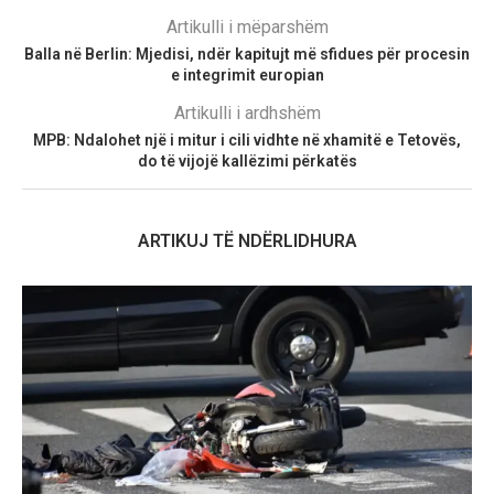
Artikulli i mëparshëm
Balla në Berlin: Mjedisi, ndër kapitujt më sfidues për procesin
e integrimit europian
Artikulli i ardhshëm
MPB: Ndalohet një i mitur i cili vidhte në xhamitë e Tetovës,
do të vijojë kallëzimi përkatës
ARTIKUJ TË NDËRLIDHURA