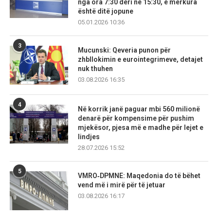
nga ora 7:30 deri në 15:30, e mërkura
është ditë jopune
05.01.2026 10:36
3
Mucunski: Qeveria punon për
zhbllokimin e eurointegrimeve, detajet
nuk thuhen
03.08.2026 16:35
4
Në korrik janë paguar mbi 560 milionë
denarë për kompensime për pushim
mjekësor, pjesa më e madhe për lejet e
lindjes
28.07.2026 15:52
5
VMRO‑DPMNE: Maqedonia do të bëhet
vend më i mirë për të jetuar
03.08.2026 16:17