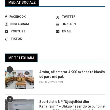
MEDIAT SOCIALE
FACEBOOK
TWITTER
INSTAGRAM
LINKEDIN
YOUTUBE
EMAIL
TIKTOK
MË TË LEXUARA
1
Arsim, në shtator 4.900 nxënës të klasës
së parë më pak
06.08.2026 17:33
2
Sportelet e NP “Ujësjellësi dhe
Kanalizimi” – Shkup nesër do të punojnë