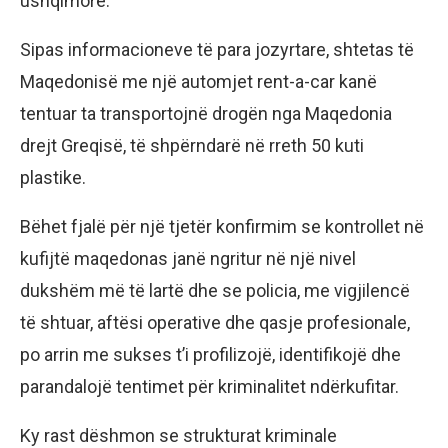
ushqimore.
Sipas informacioneve të para jozyrtare, shtetas të
Maqedonisë me një automjet rent-a-car kanë
tentuar ta transportojnë drogën nga Maqedonia
drejt Greqisë, të shpërndarë në rreth 50 kuti
plastike.
Bëhet fjalë për një tjetër konfirmim se kontrollet në
kufijtë maqedonas janë ngritur në një nivel
dukshëm më të lartë dhe se policia, me vigjilencë
të shtuar, aftësi operative dhe qasje profesionale,
po arrin me sukses t’i profilizojë, identifikojë dhe
parandalojë tentimet për kriminalitet ndërkufitar.
Ky rast dëshmon se strukturat kriminale