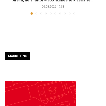
Arsim, në shtator 4.900 nxënës të klasës së...
06.08.2026 17:33
MARKETING