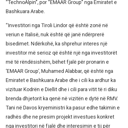
“TechnoAlpin”, por “EMAAR Group” nga Emiratet e
Bashkuara Arabe.
“Investitori nga Tiroli Lindor që është zonë në
veriun e Italisë, nuk është që janë ndërprerë
bisedimet. Ndërkohë, ka shprehur interes një
investitor më serioz që është një nga investitorët
më të rëndësishëm, bëhet fjalë për pronarin e
‘EMAAR Group’, Muhamed Alabbar, që është nga
Emiratet e Bashkuara Arabe dhe i cili ka ardhur ka
vizituar Kodrën e Diellit dhe i cili para vitit të ri diku
brenda dhjetorit ka qenë në vizitën e dytë në RMV.
Tani në Davos kryeministri ka pasur edhe takimin e
radhës dhe ne presim projekt investues konkret
nga investitori në fjalë dhe interesimin e tij për