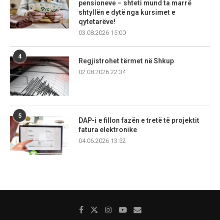
pensioneve – shteti mund ta marrë
shtyllën e dytë nga kursimet e
qytetarëve!
03.08.2026 15:00
4
Regjistrohet tërmet në Shkup
02.08.2026 22:34
5
DAP-i e fillon fazën e tretë të projektit
fatura elektronike
04.06.2026 13:52