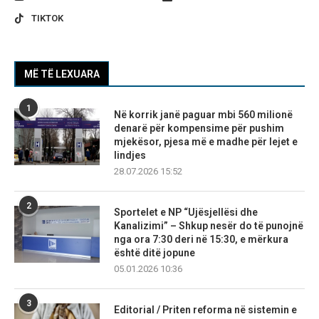
TIKTOK
MË TË LEXUARA
1
Në korrik janë paguar mbi 560 milionë
denarë për kompensime për pushim
mjekësor, pjesa më e madhe për lejet e
lindjes
28.07.2026 15:52
2
Sportelet e NP “Ujësjellësi dhe
Kanalizimi” – Shkup nesër do të punojnë
nga ora 7:30 deri në 15:30, e mërkura
është ditë jopune
05.01.2026 10:36
3
Editorial / Priten reforma në sistemin e