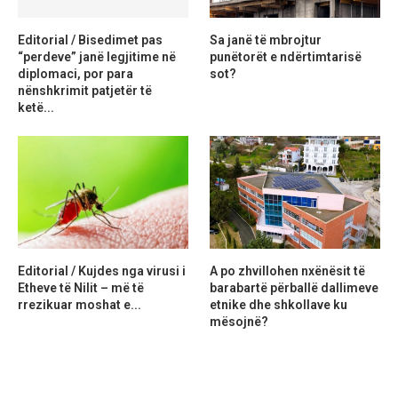
Editorial / Bisedimet pas
Sa janë të mbrojtur
“perdeve” janë legjitime në
punëtorët e ndërtimtarisë
diplomaci, por para
sot?
nënshkrimit patjetër të
ketë...
Editorial / Kujdes nga virusi i
A po zhvillohen nxënësit të
Etheve të Nilit – më të
barabartë përballë dallimeve
rrezikuar moshat e...
etnike dhe shkollave ku
mësojnë?