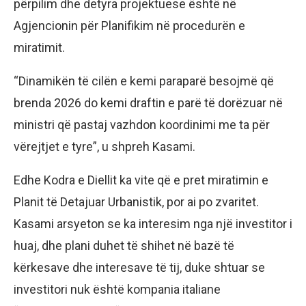
përpilim dhe detyra projektuese është në
Agjencionin për Planifikim në procedurën e
miratimit.
“Dinamikën të cilën e kemi paraparë besojmë që
brenda 2026 do kemi draftin e parë të dorëzuar në
ministri që pastaj vazhdon koordinimi me ta për
vërejtjet e tyre”, u shpreh Kasami.
Edhe Kodra e Diellit ka vite që e pret miratimin e
Planit të Detajuar Urbanistik, por ai po zvaritet.
Kasami arsyeton se ka interesim nga një investitor i
huaj, dhe plani duhet të shihet në bazë të
kërkesave dhe interesave të tij, duke shtuar se
investitori nuk është kompania italiane