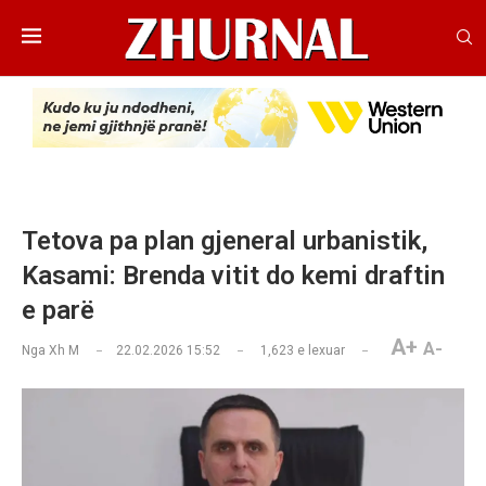
Tetova pa plan gjeneral urbanistik,
Kasami: Brenda vitit do kemi draftin
e parë
A+
A-
Nga
Xh M
22.02.2026 15:52
1,623
e lexuar