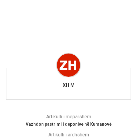
XH M
Artikulli i mëparshëm
Vazhdon pastrimi i deponive në Kumanovë
Artikulli i ardhshëm