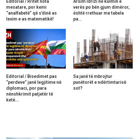
Editorial / Rritet nota
Arsim Idrizi në kulmin e
mesatare, por kemi
verës po bën gjum dimëror,
“analfabetë” që s’dinë as
është rrethuar me tabela
lexim e as matematikë!
pa...
Editorial / Bisedimet pas
Sa janë të mbrojtur
“perdeve” janë legjitime në
punëtorët e ndërtimtarisë
diplomaci, por para
sot?
nënshkrimit patjetër të
ketë...