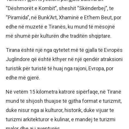
“Dëshmorët e Kombit”, sheshit “Skënderbej”, te
“Piramida”, në Bunk’Art, Xhaminë e Et’hem Beut, por
edhe në muzetë e Tiranës, ku mund të mësojnë
më shumë për kulturën dhe traditën shqiptare.
Tirana është një nga qytetet më të gjalla të Evropës
Juglindore që është kthyer në një qendër atraksioni
turistik për turistë të huaj nga rajoni, Evropa, por
edhe më gjerë.
Në vetëm 15 kilometra katrorë sipërfaqe, në Tiranë
mund të shijosh thuajse të gjitha format e turizmit,
duke nisur nga ai kulturor, historik, duke vijuar te
turizmi arkitekturor e kulinar, e mandej te turizmi
malor dhe ai i aventurës.