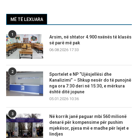
MË TË LEXUARA
1
Arsim, në shtator 4.900 nxënës të klasës
së parë më pak
06.08.2026 17:33
2
Sportelet e NP “Ujësjellësi dhe
Kanalizimi” – Shkup nesër do të punojnë
nga ora 7:30 deri në 15:30, e mërkura
është ditë jopune
05.01.2026 10:36
3
Në korrik janë paguar mbi 560 milionë
denarë për kompensime për pushim
mjekësor, pjesa më e madhe për lejet e
lindjes