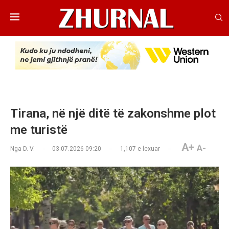
Tirana, në një ditë të zakonshme plot
me turistë
A+
A-
Nga
D. V.
03.07.2026 09:20
1,107
e lexuar