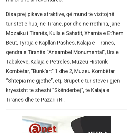
Disa prej pikave atraktive, që mund të vizitojnë
turistët e huaj në Tiranë, por dhe në rrethina, janë
Mozaiku i Tiranës, Kulla e Sahatit, Xhamia e Et’hem
Beut, Tyrbja e Kapllan Pashës, Kalaja e Tiranës,
qendra e Tiranës “Ansambël Monumental”, Ura e
Tabakëve, Kalaja e Petrelës, Muzeu Historik
Kombëtar, “Bunk’art” 1 dhe 2, Muzeu Kombëtar
“Shtëpia me gjethe”, etj. Grupet e turistëve i gjen
kryesisht te sheshi “Skënderbej”, te Kalaja e
Tiranës dhe te Pazari i Ri.