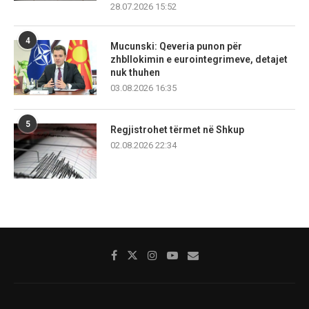
28.07.2026 15:52
4
Mucunski: Qeveria punon për
zhbllokimin e eurointegrimeve, detajet
nuk thuhen
03.08.2026 16:35
5
Regjistrohet tërmet në Shkup
02.08.2026 22:34