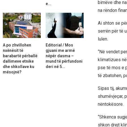
bimëve dhe na 
e...
na rëndon finan
Ai shton se për
serrën për të 
lulen.
A po zhvillohen
Editorial / Mos
nxënësit të
gjuani me armë
“Në vendet pe
barabartë përballë
nëpër dasma –
klimatizues në
dallimeve etnike
mund të përfundoni
dhe shkollave ku
deri në 5...
pse të mos e p
mësojnë?
të zbatohen, p
Sipas tij, akum
shumëvjeçar, p
nëntokësore.
“Shkenca sugje
shkon drejt kl