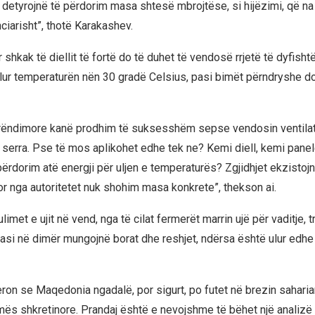
detyrojnë të përdorim masa shtesë mbrojtëse, si hijëzimi, që n
ciarisht”, thotë Karakashev.
 shkak të diellit të fortë do të duhet të vendosë rrjetë të dyfisht
ulur temperaturën nën 30 gradë Celsius, pasi bimët përndryshe d
rëndimore kanë prodhim të suksesshëm sepse vendosin ventila
 serra. Pse të mos aplikohet edhe tek ne? Kemi diell, kemi panel
ërdorim atë energji për uljen e temperaturës? Zgjidhjet ekzistoj
or nga autoritetet nuk shohim masa konkrete”, thekson ai.
ulimet e ujit në vend, nga të cilat fermerët marrin ujë për vaditje, t
asi në dimër mungojnë borat dhe reshjet, ndërsa është ulur edhe n
ron se Maqedonia ngadalë, por sigurt, po futet në brezin sahari
imës shkretinore. Prandaj është e nevojshme të bëhet një analizë 