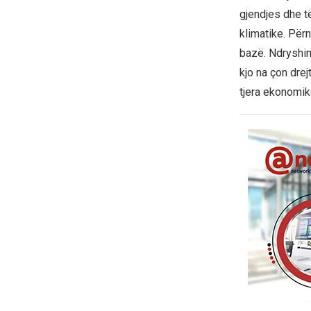
gjendjes dhe t
klimatike. Për
bazë. Ndryshim
kjo na çon dre
tjera ekonomik