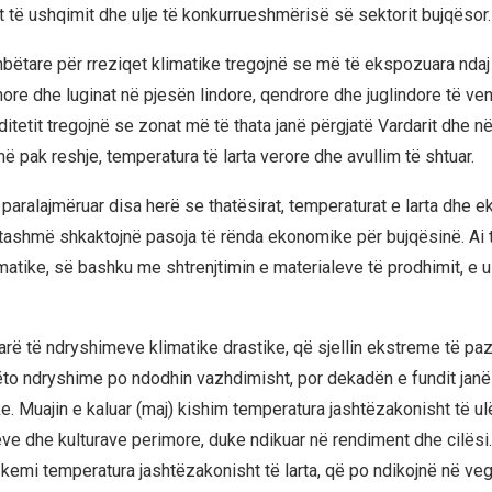
tit të ushqimit dhe ulje të konkurrueshmërisë së sektorit bujqësor.
ëtare për rreziqet klimatike tregojnë se më të ekspozuara ndaj
ore dhe luginat në pjesën lindore, qendrore dhe juglindore të vend
itetit tregojnë se zonat më të thata janë përgjatë Vardarit dhe në
më pak reshje, temperatura të larta verore dhe avullim të shtuar.
paralajmëruar disa herë se thatësirat, temperaturat e larta dhe e
e tashmë shkaktojnë pasoja të rënda ekonomike për bujqësinë. Ai
matike, së bashku me shtrenjtimin e materialeve të prodhimit, e u
rë të ndryshimeve klimatike drastike, që sjellin ekstreme të pa
Këto ndryshime po ndodhin vazhdimisht, por dekadën e fundit janë
e. Muajin e kaluar (maj) kishim temperatura jashtëzakonisht të ul
ëve dhe kulturave perimore, duke ndikuar në rendiment dhe cilësi
 kemi temperatura jashtëzakonisht të larta, që po ndikojnë në veg