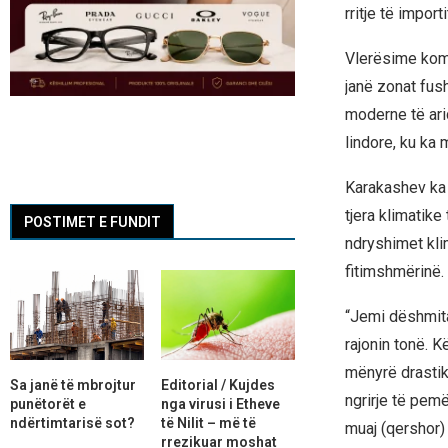
rritje të impor
Vlerësime komb
janë zonat fush
moderne të arid
lindore, ku ka 
Karakashev ka 
tjera klimatik
POSTIMET E FUNDIT
ndryshimet kli
fitimshmërinë.
“Jemi dëshmita
rajonin tonë. 
mënyrë drastik
Sa janë të mbrojtur
Editorial / Kujdes
ngrirje të pem
punëtorët e
nga virusi i Etheve
ndërtimtarisë sot?
të Nilit – më të
muaj (qershor)
rrezikuar moshat