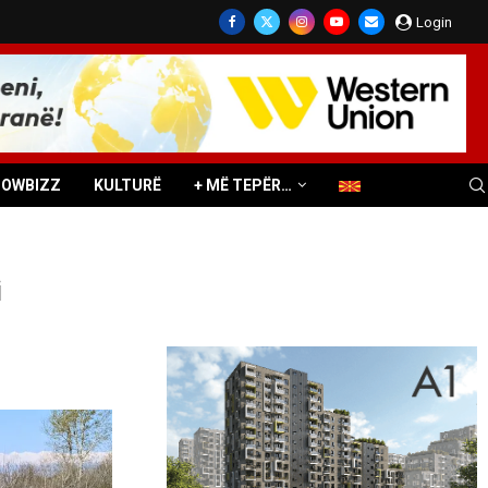
Login
HOWBIZZ
KULTURË
+ MË TEPËR…
i