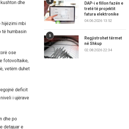
4
a kushton dhe
DAP-i e fillon fazën e
tretë të projektit
fatura elektronike
04.06.2026 13:52
ë hijëzimi mbi
o të humbasin
5
Regjistrohet tërmet
në Shkup
02.08.2026 22:34
torë ose
e fotovoltaike,
në, vetëm duhet
regojnë deficit
iveli i ujërave
an dhe po
e detajuar e