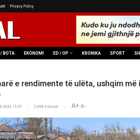
akt
Privacy Policy
/ BOTA
EKONOMI
ED / OP
KRONIKA
SPORT
S
harë e rendimente të ulëta, ushqim më 
ë
A+
A-
6.2026 15:37
2,608
e lexuar