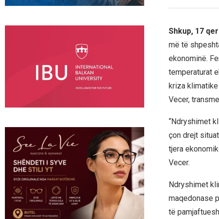
Shkup, 17 qer
më të shpeshta
ekonominë. Fer
temperaturat e
kriza klimatik
Vecer, transme
“Ndryshimet kl
çon drejt situ
tjera ekonomike
Vecer.
Ndryshimet kli
maqedonase pë
të pamjaftues