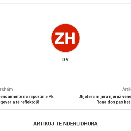
D V
parshëm
Arti
endamente në raportin e PE
Dhjetëra mijëra njerëz vënë
qeveria të reflektojë
Ronaldos pas het-
ARTIKUJ TË NDËRLIDHURA