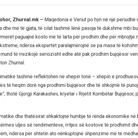
shor, Zhurnal.mk –
Maqedonia e Veriut po hyn në një periudhë 
 dhe më të gjata, të cilat tashmë lënë pasoja të dukshme mbi b
merët paguajnë kosto më të larta për prodhim dhe për mbrojtje 
kstreme, ndërsa ekspertët paralajmërojnë se pa masa të kohshm
e mund të rrezikojë seriozisht edhe atë pak prodhim bujqësor ve
ton Zhurnal.
imatike tashmë reflektohen në xhepin tonë – xhepin e prodhuesv
atës të heqim dorë nga prodhimi bujqësor dhe të shkojmë të pun
”, thotë Gjorgji Karakashev, kryetar i Rrjetit Kombëtar Bujqësor,
matike dhe thatësirat shkaktojnë humbje të rënda ekonomike në 
rmes uljes së rendimenteve, rritjes së kostove të prodhimit d
hëm, ndërsa për shtetin ato nënkuptojnë shpenzime më të mëdha