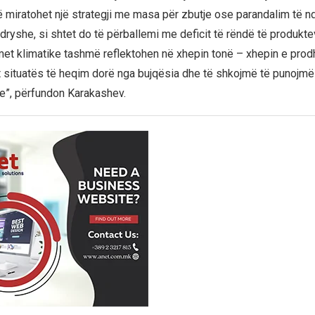
ë miratohet një strategji me masa për zbutje ose parandalim të 
ndryshe, si shtet do të përballemi me deficit të rëndë të produkt
et klimatike tashmë reflektohen në xhepin tonë – xhepin e pro
jt situatës të heqim dorë nga bujqësia dhe të shkojmë të punojmë
e”, përfundon Karakashev.