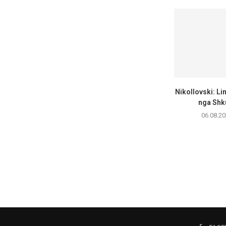
Nikollovski: Lin
nga Shku
06.08.20