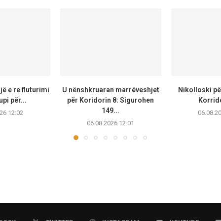
jë e re fluturimi
U nënshkruaran marrëveshjet
Nikolloski pë
pi për...
për Koridorin 8: Sigurohen
Korrido
149...
26 12:02
06.08.2
06.08.2026 12:01