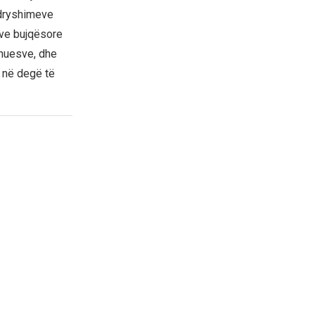
ndryshimeve
eve bujqësore
dhuesve, dhe
 në degë të