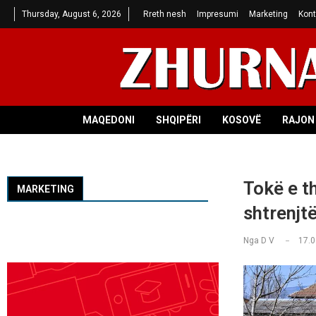
Thursday, August 6, 2026
Rreth nesh
Impresumi
Marketing
Kont
MAQEDONI
SHQIPËRI
KOSOVË
RAJON 
Tokë e t
MARKETING
shtrenjt
Nga
D V
17.0