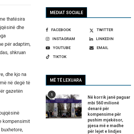
MEDIAT SOCIALE
me thatësira
ujqësinë dhe
FACEBOOK
TWITTER
nga
INSTAGRAM
LINKEDIN
e për adaptim,
YOUTUBE
EMAIL
ndas, shkruan
TIKTOK
e, dhe kjo na
MË TË LEXUARA
ojmë në degë të
 për gazetën
1
Në korrik janë paguar
mbi 560 milionë
denarë për
bujqësinë
kompensime për
pushim mjekësor,
he kompensimit
pjesa më e madhe
 buxhetore,
për lejet e lindjes