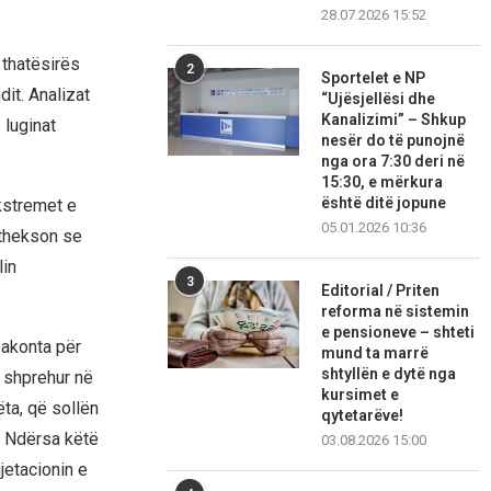
28.07.2026 15:52
 thatësirës
2
Sportelet e NP
it. Analizat
“Ujësjellësi dhe
Kanalizimi” – Shkup
 luginat
nesër do të punojnë
nga ora 7:30 deri në
15:30, e mërkura
është ditë jopune
kstremet e
05.01.2026 10:36
 thekson se
lin
3
Editorial / Priten
reforma në sistemin
e pensioneve – shteti
zakonta për
mund ta marrë
shtyllën e dytë nga
 shprehur në
kursimet e
ëta, që sollën
qytetarëve!
. Ndërsa këtë
03.08.2026 15:00
jetacionin e