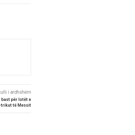
kulli i ardhshëm
 bast për lotët e
trikut të Messit