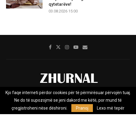
qytetarëve!
03.08.2026 15:00
Kjo faqe interneti përdor cookies për të përmirësuar përvojën tuaj.
Rreth nesh
Impresumi
Marketing
Kontakt
Ne do të supozojmë se jeni dakord me këtë, por mund të
Privacy Policy
çregjistroheni nëse dëshironi.
Pranoj
Lexo më tepër
Zhurnal.mk është Agjenci e Lajmeve e pavarur, e themeluar në vitin
2009, që e mbulon Maqedoninë, Kosovën, Shqipërinë edhe lajmet
nga bota.