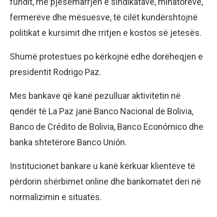
fundit, me pjesëmarrjen e sindikatave, minatorëve,
fermerëve dhe mësuesve, të cilët kundërshtojnë
politikat e kursimit dhe rritjen e kostos së jetesës.
Shumë protestues po kërkojnë edhe dorëheqjen e
presidentit Rodrigo Paz.
Mes bankave që kanë pezulluar aktivitetin në
qendër të La Paz janë Banco Nacional de Bolivia,
Banco de Crédito de Bolivia, Banco Económico dhe
banka shtetërore Banco Unión.
Institucionet bankare u kanë kërkuar klientëve të
përdorin shërbimet online dhe bankomatet deri në
normalizimin e situatës.