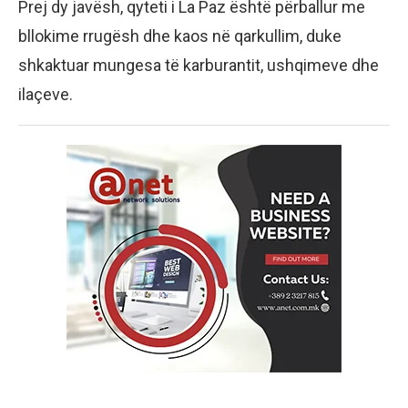
Prej dy javësh, qyteti i La Paz është përballur me
bllokime rrugësh dhe kaos në qarkullim, duke
shkaktuar mungesa të karburantit, ushqimeve dhe
ilaçeve.