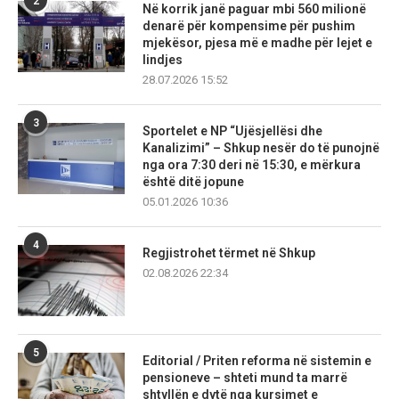
2
Në korrik janë paguar mbi 560 milionë
denarë për kompensime për pushim
mjekësor, pjesa më e madhe për lejet e
lindjes
28.07.2026 15:52
3
Sportelet e NP “Ujësjellësi dhe
Kanalizimi” – Shkup nesër do të punojnë
nga ora 7:30 deri në 15:30, e mërkura
është ditë jopune
05.01.2026 10:36
4
Regjistrohet tërmet në Shkup
02.08.2026 22:34
5
Editorial / Priten reforma në sistemin e
pensioneve – shteti mund ta marrë
shtyllën e dytë nga kursimet e