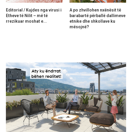
Editorial / Kujdes nga virusi i
A po zhvillohen nxënësit të
Etheve të Nilit – më të
barabartë përballë dallimeve
rrezikuar moshat e...
etnike dhe shkollave ku
mësojnë?