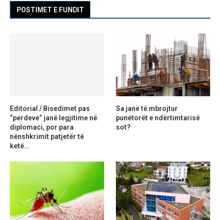
POSTIMET E FUNDIT
Editorial / Bisedimet pas
Sa janë të mbrojtur
“perdeve” janë legjitime në
punëtorët e ndërtimtarisë
diplomaci, por para
sot?
nënshkrimit patjetër të
ketë...