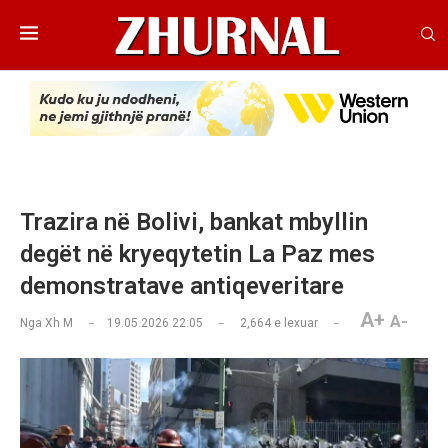
Trazira në Bolivi, bankat mbyllin
degët në kryeqytetin La Paz mes
demonstratave antiqeveritare
A+
A-
Nga
Xh M
19.05.2026 22:05
2,664
e lexuar