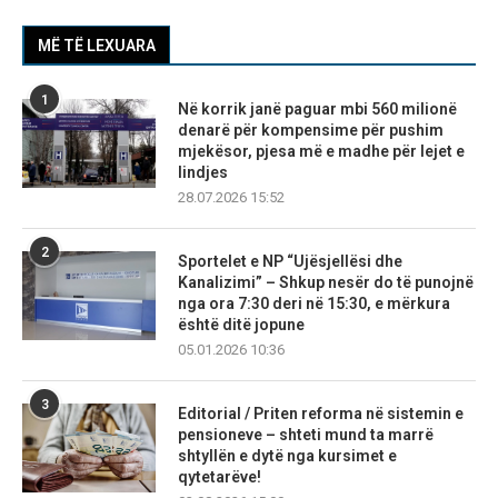
MË TË LEXUARA
1
Në korrik janë paguar mbi 560 milionë
denarë për kompensime për pushim
mjekësor, pjesa më e madhe për lejet e
lindjes
28.07.2026 15:52
2
Sportelet e NP “Ujësjellësi dhe
Kanalizimi” – Shkup nesër do të punojnë
nga ora 7:30 deri në 15:30, e mërkura
është ditë jopune
05.01.2026 10:36
3
Editorial / Priten reforma në sistemin e
pensioneve – shteti mund ta marrë
shtyllën e dytë nga kursimet e
qytetarëve!