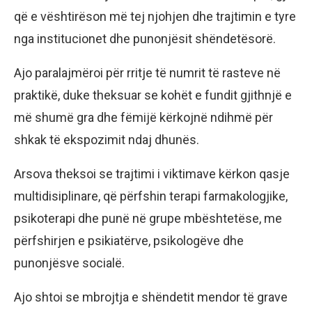
që e vështirëson më tej njohjen dhe trajtimin e tyre
nga institucionet dhe punonjësit shëndetësorë.
Ajo paralajmëroi për rritje të numrit të rasteve në
praktikë, duke theksuar se kohët e fundit gjithnjë e
më shumë gra dhe fëmijë kërkojnë ndihmë për
shkak të ekspozimit ndaj dhunës.
Arsova theksoi se trajtimi i viktimave kërkon qasje
multidisiplinare, që përfshin terapi farmakologjike,
psikoterapi dhe punë në grupe mbështetëse, me
përfshirjen e psikiatërve, psikologëve dhe
punonjësve socialë.
Ajo shtoi se mbrojtja e shëndetit mendor të grave