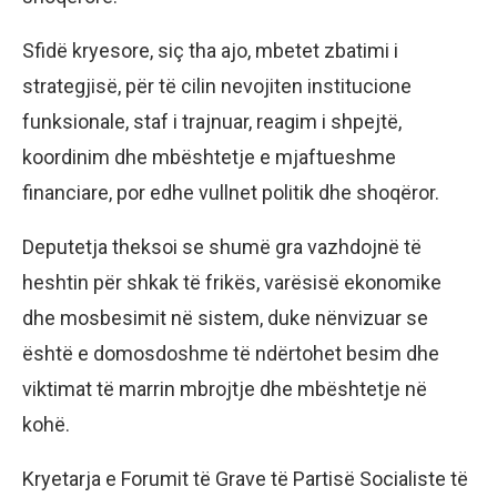
Sfidë kryesore, siç tha ajo, mbetet zbatimi i
strategjisë, për të cilin nevojiten institucione
funksionale, staf i trajnuar, reagim i shpejtë,
koordinim dhe mbështetje e mjaftueshme
financiare, por edhe vullnet politik dhe shoqëror.
Deputetja theksoi se shumë gra vazhdojnë të
heshtin për shkak të frikës, varësisë ekonomike
dhe mosbesimit në sistem, duke nënvizuar se
është e domosdoshme të ndërtohet besim dhe
viktimat të marrin mbrojtje dhe mbështetje në
kohë.
Kryetarja e Forumit të Grave të Partisë Socialiste të