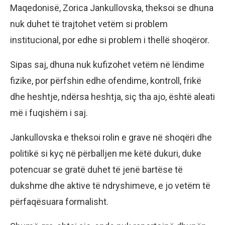
Maqedonisë, Zorica Jankullovska, theksoi se dhuna
nuk duhet të trajtohet vetëm si problem
institucional, por edhe si problem i thellë shoqëror.
Sipas saj, dhuna nuk kufizohet vetëm në lëndime
fizike, por përfshin edhe ofendime, kontroll, frikë
dhe heshtje, ndërsa heshtja, siç tha ajo, është aleati
më i fuqishëm i saj.
Jankullovska e theksoi rolin e grave në shoqëri dhe
politikë si kyç në përballjen me këtë dukuri, duke
potencuar se gratë duhet të jenë bartëse të
dukshme dhe aktive të ndryshimeve, e jo vetëm të
përfaqësuara formalisht.