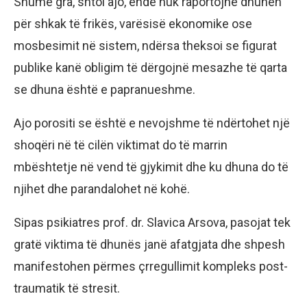
Shumë gra, shtoi ajo, ende nuk raportojnë dhunën
për shkak të frikës, varësisë ekonomike ose
mosbesimit në sistem, ndërsa theksoi se figurat
publike kanë obligim të dërgojnë mesazhe të qarta
se dhuna është e papranueshme.
Ajo porositi se është e nevojshme të ndërtohet një
shoqëri në të cilën viktimat do të marrin
mbështetje në vend të gjykimit dhe ku dhuna do të
njihet dhe parandalohet në kohë.
Sipas psikiatres prof. dr. Slavica Arsova, pasojat tek
gratë viktima të dhunës janë afatgjata dhe shpesh
manifestohen përmes çrregullimit kompleks post-
traumatik të stresit.