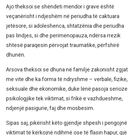
Ajo theksoi se shëndeti mendor i grave është
veçanërisht i ndjeshëm në periudha të caktuara
jetësore, si adoleshenca, shtatzënia dhe periudha
pas lindjes, si dhe perimenopauza, ndërsa rrezik
shtesë paraqesin përvojat traumatike, përfshirë
dhunën.
Arsova theksoi se dhuna në familje zakonisht zgjat
me vite dhe ka forma të ndryshme – verbale, fizike,
seksuale dhe ekonomike, duke lënë pasoja serioze
psikologjike tek viktimat, si frikë e vazhdueshme,
ndjenjë pasigurie, faj dhe mosbesim.
Sipas saj, pikërisht këto gjendje shpesh i pengojnë
viktimat të kërkojnë ndihmë ose të flasin hapur, gjë