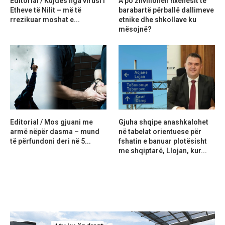
Editorial / Kujdes nga virusi i
A po zhvillohen nxënësit të
Etheve të Nilit – më të
barabartë përballë dallimeve
rrezikuar moshat e...
etnike dhe shkollave ku
mësojnë?
Editorial / Mos gjuani me
Gjuha shqipe anashkalohet
armë nëpër dasma – mund
në tabelat orientuese për
të përfundoni deri në 5...
fshatin e banuar plotësisht
me shqiptarë, Llojan, kur...