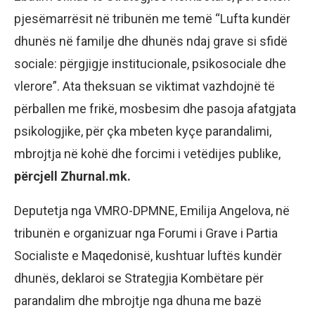
pjesëmarrësit në tribunën me temë “Lufta kundër
dhunës në familje dhe dhunës ndaj grave si sfidë
sociale: përgjigje institucionale, psikosociale dhe
vlerore”. Ata theksuan se viktimat vazhdojnë të
përballen me frikë, mosbesim dhe pasoja afatgjata
psikologjike, për çka mbeten kyçe parandalimi,
mbrojtja në kohë dhe forcimi i vetëdijes publike,
përcjell Zhurnal.mk.
Deputetja nga VMRO-DPMNE, Emilija Angelova, në
tribunën e organizuar nga Forumi i Grave i Partia
Socialiste e Maqedonisë, kushtuar luftës kundër
dhunës, deklaroi se Strategjia Kombëtare për
parandalim dhe mbrojtje nga dhuna me bazë