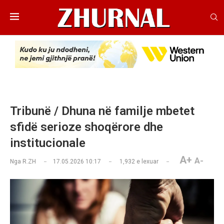
Tribunë / Dhuna në familje mbetet
sfidë serioze shoqërore dhe
institucionale
A+
A-
Nga
R.ZH
17.05.2026 10:17
1,932
e lexuar