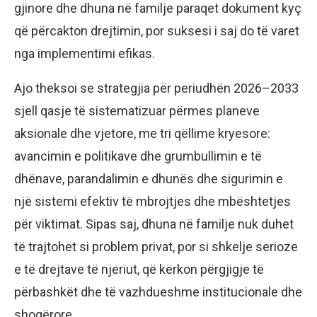
gjinore dhe dhuna në familje paraqet dokument kyç
që përcakton drejtimin, por suksesi i saj do të varet
nga implementimi efikas.
Ajo theksoi se strategjia për periudhën 2026–2033
sjell qasje të sistematizuar përmes planeve
aksionale dhe vjetore, me tri qëllime kryesore:
avancimin e politikave dhe grumbullimin e të
dhënave, parandalimin e dhunës dhe sigurimin e
një sistemi efektiv të mbrojtjes dhe mbështetjes
për viktimat. Sipas saj, dhuna në familje nuk duhet
të trajtohet si problem privat, por si shkelje serioze
e të drejtave të njeriut, që kërkon përgjigje të
përbashkët dhe të vazhdueshme institucionale dhe
shoqërore.