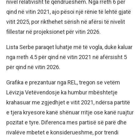
nivel relativisht të qëndrueshëm. Nga rreth 6 për
qind në vitin 2021, ajo pësoi një rënie të lehtë gjatë
vitit 2025, por rikthehet sërish në afërsi të nivelit
fillestar në projeksionet për vitin 2026.
Lista Serbe paraqet luhatje më të vogla, duke kaluar
nga rreth 4.5 për qind në vitin 2021 në afërsisht 5
për qind në vitin 2026.
Grafika e prezantuar nga REL, tregon se vetëm
Lëvizja Vetëvendosje ka humbur mbështetje
krahasuar me zgjedhjet e vitit 2021, ndërsa partitë
e tjera kryesore kanë shënuar rritje ose kanë ruajtur
pozitat e tyre. Diferenca mes partisë së parë dhe
rivalëve mbetet e konsiderueshme, por trendi