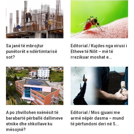
Sa janë të mbrojtur
Editorial / Kujdes nga virusi i
punëtorët e ndërtimtarisë
Etheve të Nilit – më të
sot?
rrezikuar moshat e...
A po zhvillohen nxënësit të
Editorial / Mos gjuani me
barabartë përballë dallimeve
armë nëpër dasma – mund
etnike dhe shkollave ku
të përfundoni deri në 5...
mësojnë?