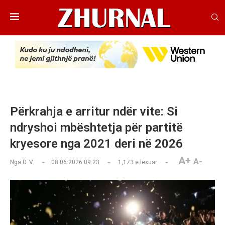
Përkrahja e arritur ndër vite: Si
ndryshoi mbështetja për partitë
kryesore nga 2021 deri në 2026
A+
A-
Nga
D. V.
08.06.2026 09:23
1,173
e lexuar