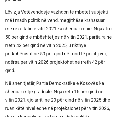
Lëvizja Vetëvendosje vazhdon të mbetet subjekti
më i madh politik në vend, megjithëse krahasuar
me rezultatin e vitit 2021 ka shënuar rënie. Nga afro
50 për qind e mbështetjes në vitin 2021, partia ra në
rreth 42 për qind në vitin 2025, u rikthye
përkohësisht në 50 për qind në fund të po atij viti,
ndërsa për vitin 2026 projektohet në rreth 42 për
qind.
Në anën tjetër, Partia Demokratike e Kosovës ka
shënuar rritje graduale. Nga rreth 16 për qind në
vitin 2021, ajo arriti në 20 për qind në vitin 2025 dhe
ruan këtë nivel edhe në projeksionet për vitin 2026,
duke u konsoliduar si forca e dytë politike.