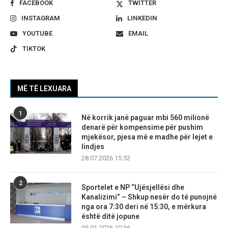
FACEBOOK
TWITTER
INSTAGRAM
LINKEDIN
YOUTUBE
EMAIL
TIKTOK
MË TË LEXUARA
1
Në korrik janë paguar mbi 560 milionë
denarë për kompensime për pushim
mjekësor, pjesa më e madhe për lejet e
lindjes
28.07.2026 15:52
2
Sportelet e NP “Ujësjellësi dhe
Kanalizimi” – Shkup nesër do të punojnë
nga ora 7:30 deri në 15:30, e mërkura
është ditë jopune
05.01.2026 10:36