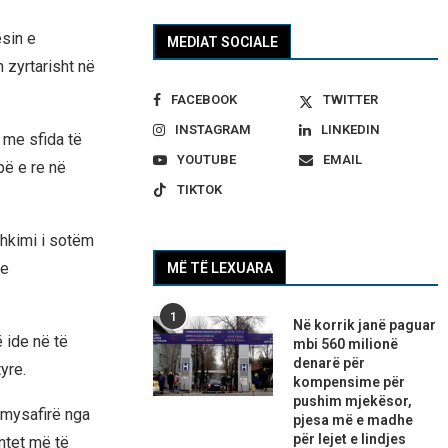
sin e
MEDIAT SOCIALE
 zyrtarisht në
FACEBOOK
TWITTER
INSTAGRAM
LINKEDIN
 me sfida të
YOUTUBE
EMAIL
pë e re në
TIKTOK
shkimi i sotëm
he
MË TË LEXUARA
1
Në korrik janë paguar
ë ide në të
mbi 560 milionë
denarë për
yre.
kompensime për
pushim mjekësor,
 mysafirë nga
pjesa më e madhe
për lejet e lindjes
ntet më të