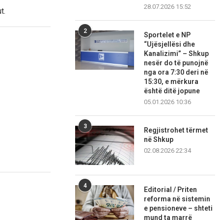
28.07.2026 15:52
t.
2
Sportelet e NP
“Ujësjellësi dhe
Kanalizimi” – Shkup
nesër do të punojnë
nga ora 7:30 deri në
15:30, e mërkura
është ditë jopune
05.01.2026 10:36
3
Regjistrohet tërmet
në Shkup
02.08.2026 22:34
4
Editorial / Priten
reforma në sistemin
e pensioneve – shteti
mund ta marrë