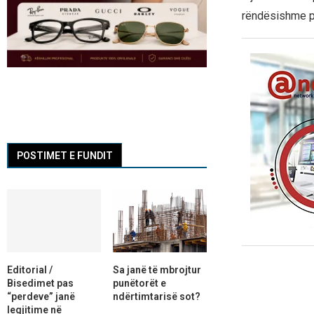
rëndësishme pë
POSTIMET E FUNDIT
Editorial /
Sa janë të mbrojtur
Bisedimet pas
punëtorët e
“perdeve” janë
ndërtimtarisë sot?
legjitime në