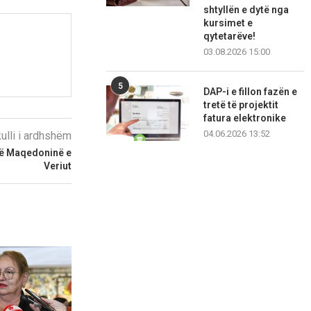
shtyllën e dytë nga
kursimet e
qytetarëve!
03.08.2026 15:00
5
DAP-i e fillon fazën e
tretë të projektit
fatura elektronike
04.06.2026 13:52
kulli i ardhshëm
në Maqedoninë e
Veriut