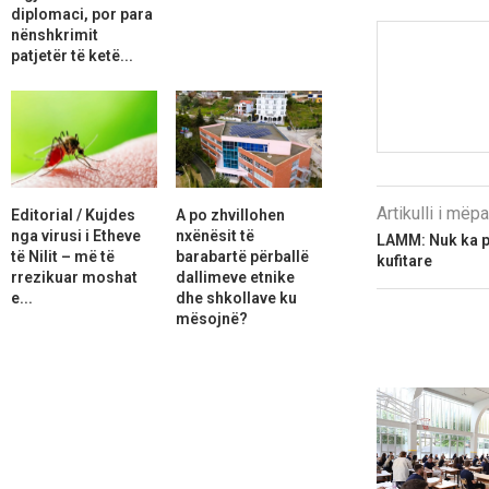
diplomaci, por para
nënshkrimit
patjetër të ketë...
Artikulli i më
Editorial / Kujdes
A po zhvillohen
nga virusi i Etheve
nxënësit të
LAMM: Nuk ka pr
të Nilit – më të
barabartë përballë
kufitare
rrezikuar moshat
dallimeve etnike
e...
dhe shkollave ku
mësojnë?