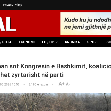
Privacy Policy
/ BOTA
EKONOMI
ED / OP
KRONIKA
SPORT
S
n sot Kongresin e Bashkimit, koalicio
het zyrtarisht në parti
A+
A-
.05.2026 10:56
2,190
e lexuar