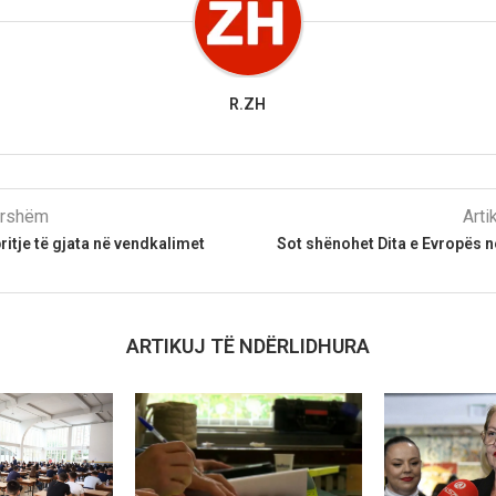
R.ZH
parshëm
Arti
itje të gjata në vendkalimet
Sot shënohet Dita e Evropës 
ARTIKUJ TË NDËRLIDHURA