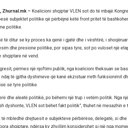
, Zhurnal.mk –
Koalicioni shqiptar VLEN sot do të mbajë Kongre
esë subjektet politike që përbëjnë këtë front pritet të bashkohen
me politike.
të ditur se ky proces ka qenë i gjatë dhe i vështirë, i shoqëruar
im dhe presione politike, por sipas tyre, sot po vuloset një eta
e shqiptare në vend.
gresit, përmes një njoftimi publik, nga koalicioni theksuan se ba
e ndaj të gjitha dyshimeve që kanë ekzistuar rreth funksionimit d
ë së tyre politike.
erë dhe aleatë politikë, po bëhemi një trup i vetëm politik. Nga nj
h dyshonte, VLEN sot bëhet fakt politik”, thuhet në mesazhin e t
t të mbledhë drejtuesit e subjekteve përbërëse, delegatë, si dhe
spora shqiptare, ndërsa ky zhvillim konsiderohet si një nga mome