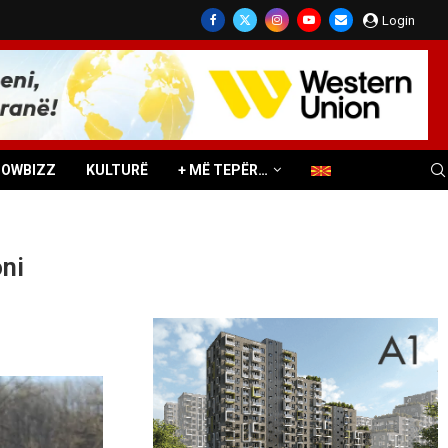
Login
HOWBIZZ
KULTURË
+ MË TEPËR…
ni