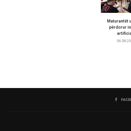
Maturantët 
përdorur in
artifici
06.08.20
FACE