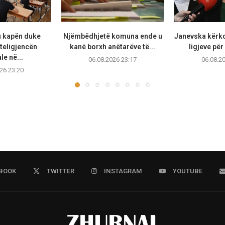
u kapën duke
Njëmbëdhjetë komuna ende u
Janevska kërko
teligjencën
kanë borxh anëtarëve të...
ligjeve për
ale në...
06.08.2026 23:17
06.08.2
26 23:20
BOOK
TWITTER
INSTAGRAM
YOUTUBE