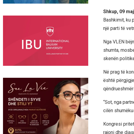
Shkup, 09 maj
Bashkimit, ku p
një parti të vet
Nga VLEN bëjnë 
shumta, mosbes
skenën politik
Në prag të kon
është përgjigj
qëndrueshmëris
“Sot, nga partn
cilën shumëkus
Kongresi prite
rajoni dhe dia