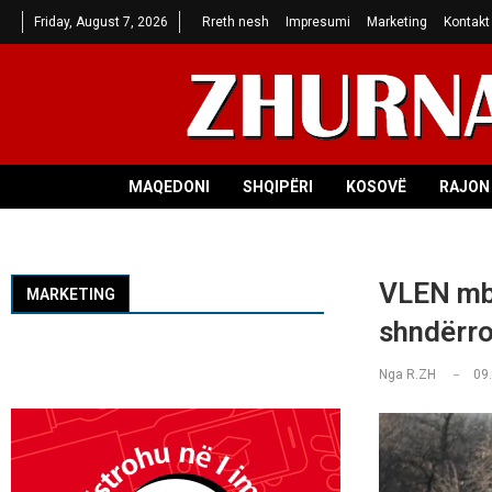
Friday, August 7, 2026
Rreth nesh
Impresumi
Marketing
Kontakt
MAQEDONI
SHQIPËRI
KOSOVË
RAJON 
VLEN mba
MARKETING
shndërro
Nga
R.ZH
09