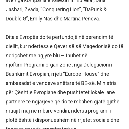
live nga kompania e vallëzimit “Eureka”, Dina
Jashari, Zvada, “Conquering Lion”, “DaPunk &
Double G”, Emily Nas dhe Martina Peneva.
Dita e Evropës do të përfundojë në perëndim të
diellit, kur ndërtesa e Qeverisë së Maqedonisë do të
ndriçohet me ngjyrë blu – thuhet në
njoftim.Programi organizohet nga Delegacioni i
Bashkimit Evropian, rrjeti “Europe House” dhe
ambasadat e vendeve anëtare të BE-së. Ministria
për Çështje Evropiane dhe pushtetet lokale janë
partnerë të ngjarjeve që do të mbahen gjatë gjithë
muajit maj në mbarë vendin, ndërsa programi i
plotë është i disponueshëm në rrjetet sociale dhe