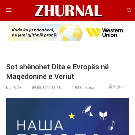
Sot shënohet Dita e Evropës në
Maqedoninë e Veriut
A+
A-
Nga
R.ZH
09.05.2026 11:18
1,928
e lexuar