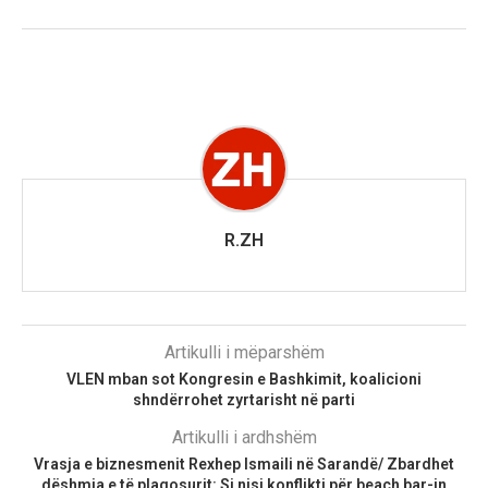
R.ZH
Artikulli i mëparshëm
VLEN mban sot Kongresin e Bashkimit, koalicioni
shndërrohet zyrtarisht në parti
Artikulli i ardhshëm
Vrasja e biznesmenit Rexhep Ismaili në Sarandë/ Zbardhet
dëshmia e të plagosurit: Si nisi konflikti për beach bar-in