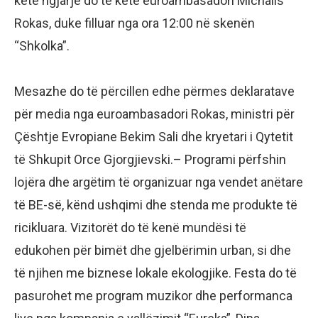
këtë ngjarje do të ketë euroambasadori Michalis
Rokas, duke filluar nga ora 12:00 në skenën
“Shkolka”.
Mesazhe do të përcillen edhe përmes deklaratave
për media nga euroambasadori Rokas, ministri për
Çështje Evropiane Bekim Sali dhe kryetari i Qytetit
të Shkupit Orce Gjorgjievski.– Programi përfshin
lojëra dhe argëtim të organizuar nga vendet anëtare
të BE-së, kënd ushqimi dhe stenda me produkte të
ricikluara. Vizitorët do të kenë mundësi të
edukohen për bimët dhe gjelbërimin urban, si dhe
të njihen me biznese lokale ekologjike. Festa do të
pasurohet me program muzikor dhe performanca