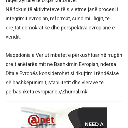
faqet zyrtare të organizatorëve.
Në fokus të aktiviteteve të sivjetme janë procesi i
integrimit evropian, reformat, sundimi i ligjit, të
drejtat demokratike dhe perspektiva evropiane e
vendit.
Maqedonia e Veriut mbetet e përkushtuar në rrugën
drejt anëtarësimit në Bashkimin Evropian, ndërsa
Dita e Evropës konsiderohet si rikujtim i rëndësisë
së bashkëpunimit, stabilitetit dhe vlerave të
përbashkëta evropiane.//Zhurnal.mk