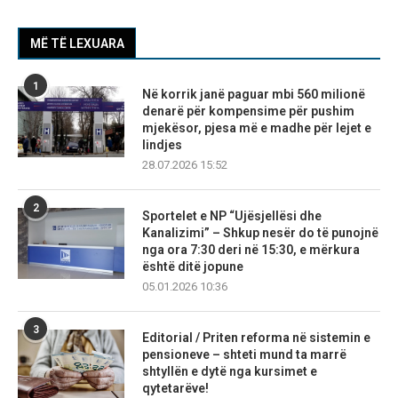
MË TË LEXUARA
1
Në korrik janë paguar mbi 560 milionë
denarë për kompensime për pushim
mjekësor, pjesa më e madhe për lejet e
lindjes
28.07.2026 15:52
2
Sportelet e NP “Ujësjellësi dhe
Kanalizimi” – Shkup nesër do të punojnë
nga ora 7:30 deri në 15:30, e mërkura
është ditë jopune
05.01.2026 10:36
3
Editorial / Priten reforma në sistemin e
pensioneve – shteti mund ta marrë
shtyllën e dytë nga kursimet e
qytetarëve!