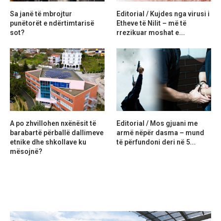
Sa janë të mbrojtur
Editorial / Kujdes nga virusi i
punëtorët e ndërtimtarisë
Etheve të Nilit – më të
sot?
rrezikuar moshat e...
A po zhvillohen nxënësit të
Editorial / Mos gjuani me
barabartë përballë dallimeve
armë nëpër dasma – mund
etnike dhe shkollave ku
të përfundoni deri në 5...
mësojnë?