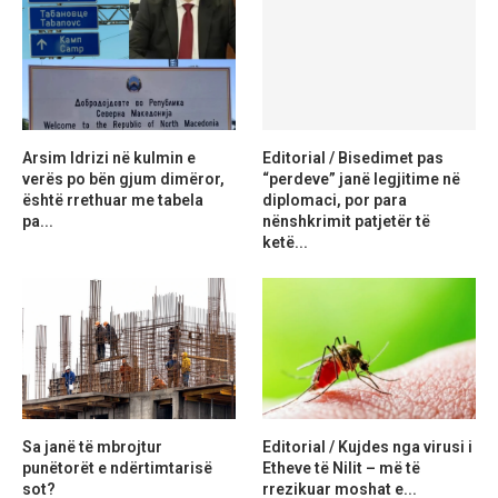
Arsim Idrizi në kulmin e
Editorial / Bisedimet pas
verës po bën gjum dimëror,
“perdeve” janë legjitime në
është rrethuar me tabela
diplomaci, por para
pa...
nënshkrimit patjetër të
ketë...
Sa janë të mbrojtur
Editorial / Kujdes nga virusi i
punëtorët e ndërtimtarisë
Etheve të Nilit – më të
sot?
rrezikuar moshat e...