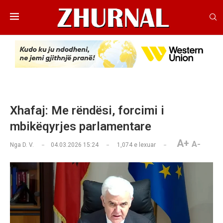
Xhafaj: Me rëndësi, forcimi i
mbikëqyrjes parlamentare
A+
A-
Nga
D. V.
04.03.2026 15:24
1,074
e lexuar