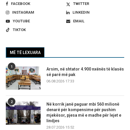
FACEBOOK
TWITTER
INSTAGRAM
LINKEDIN
YOUTUBE
EMAIL
TIKTOK
MË TË LEXUARA
1
Arsim, në shtator 4.900 nxënës të klasës
së parë më pak
06.08.2026 17:33
2
Në korrik janë paguar mbi 560 milionë
denarë për kompensime për pushim
mjekësor, pjesa më e madhe për lejet e
lindjes
28.07.2026 15:52