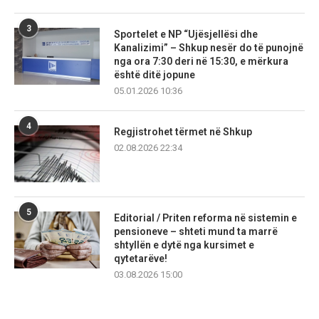
3
Sportelet e NP “Ujësjellësi dhe
Kanalizimi” – Shkup nesër do të punojnë
nga ora 7:30 deri në 15:30, e mërkura
është ditë jopune
05.01.2026 10:36
4
Regjistrohet tërmet në Shkup
02.08.2026 22:34
5
Editorial / Priten reforma në sistemin e
pensioneve – shteti mund ta marrë
shtyllën e dytë nga kursimet e
qytetarëve!
03.08.2026 15:00