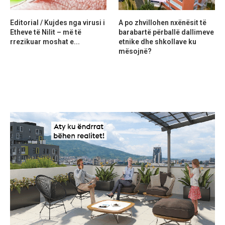
Editorial / Kujdes nga virusi i
A po zhvillohen nxënësit të
Etheve të Nilit – më të
barabartë përballë dallimeve
rrezikuar moshat e...
etnike dhe shkollave ku
mësojnë?