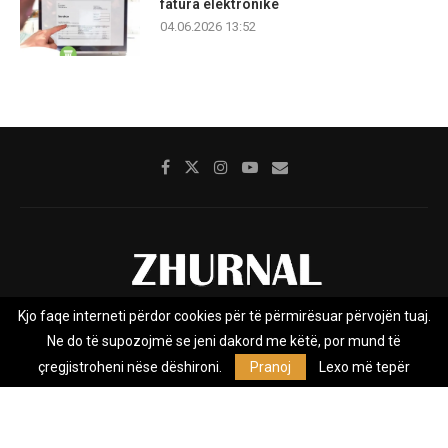
fatura elektronike
04.06.2026 13:52
Kjo faqe interneti përdor cookies për të përmirësuar përvojën tuaj.
Rreth nesh
Impresumi
Marketing
Kontakt
Ne do të supozojmë se jeni dakord me këtë, por mund të
Privacy Policy
çregjistroheni nëse dëshironi.
Pranoj
Lexo më tepër
Zhurnal.mk është Agjenci e Lajmeve e pavarur, e themeluar në vitin
2009, që e mbulon Maqedoninë, Kosovën, Shqipërinë edhe lajmet
nga bota.