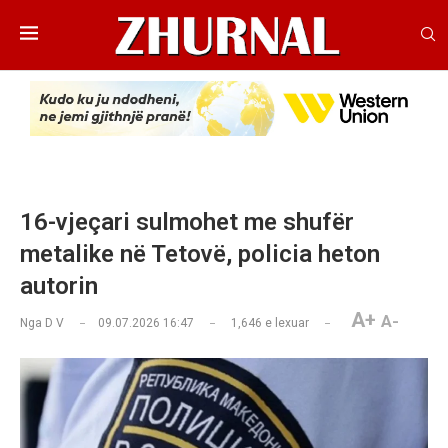
16-vjeçari sulmohet me shufër
metalike në Tetovë, policia heton
autorin
A+
A-
Nga
D V
09.07.2026 16:47
1,646
e lexuar