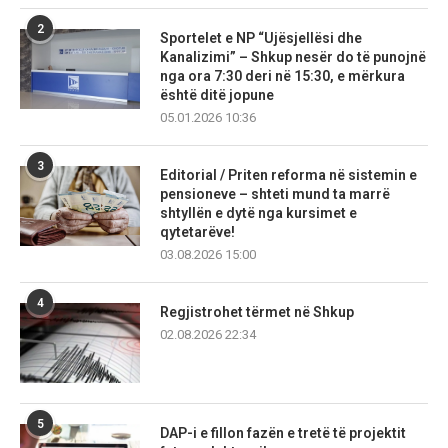
2
Sportelet e NP “Ujësjellësi dhe
Kanalizimi” – Shkup nesër do të punojnë
nga ora 7:30 deri në 15:30, e mërkura
është ditë jopune
05.01.2026 10:36
3
Editorial / Priten reforma në sistemin e
pensioneve – shteti mund ta marrë
shtyllën e dytë nga kursimet e
qytetarëve!
03.08.2026 15:00
4
Regjistrohet tërmet në Shkup
02.08.2026 22:34
5
DAP-i e fillon fazën e tretë të projektit