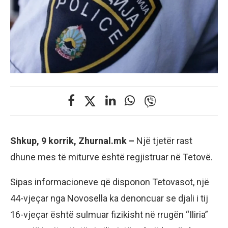
Shkup, 9 korrik, Zhurnal.mk –
Një tjetër rast
dhune mes të miturve është regjistruar në Tetovë.
Sipas informacioneve që disponon Tetovasot, një
44-vjeçar nga Novosella ka denoncuar se djali i tij
16-vjeçar është sulmuar fizikisht në rrugën “Iliria”