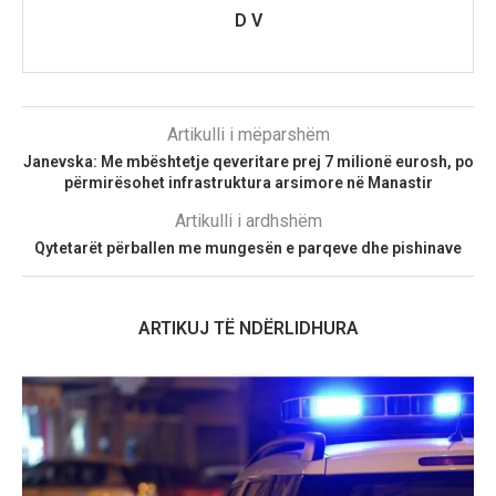
D V
Artikulli i mëparshëm
Janevska: Me mbështetje qeveritare prej 7 milionë eurosh, po
përmirësohet infrastruktura arsimore në Manastir
Artikulli i ardhshëm
Qytetarët përballen me mungesën e parqeve dhe pishinave
ARTIKUJ TË NDËRLIDHURA