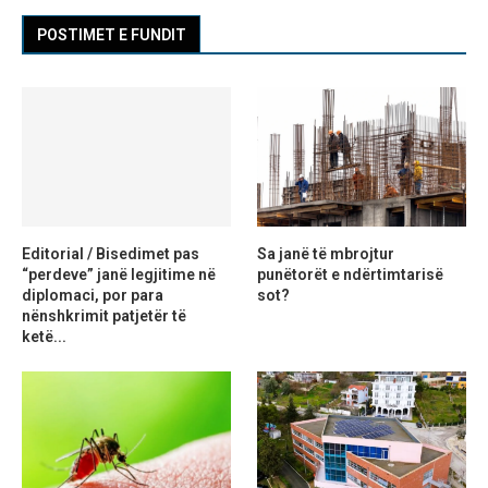
POSTIMET E FUNDIT
Editorial / Bisedimet pas
Sa janë të mbrojtur
“perdeve” janë legjitime në
punëtorët e ndërtimtarisë
diplomaci, por para
sot?
nënshkrimit patjetër të
ketë...