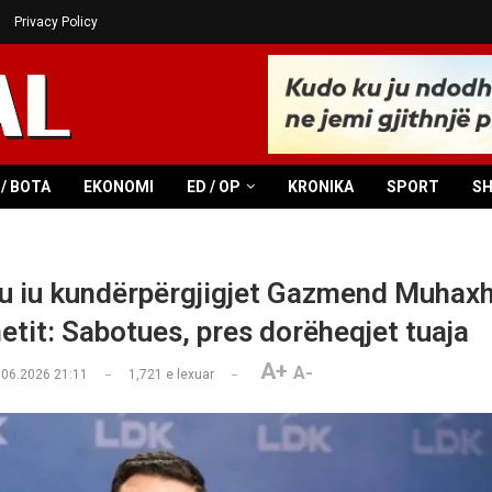
Privacy Policy
/ BOTA
EKONOMI
ED / OP
KRONIKA
SPORT
S
u iu kundërpërgjigjet Gazmend Muhaxh
etit: Sabotues, pres dorëheqjet tuaja
A+
A-
.06.2026 21:11
1,721
e lexuar