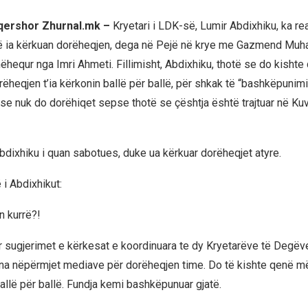
 qershor Zhurnal.mk –
Kryetari i LDK-së, Lumir Abdixhiku, ka re
ë ia kërkuan dorëheqjen, dega në Pejë në krye me Gazmend Muha
hëhequr nga Imri Ahmeti. Fillimisht, Abdixhiku, thotë se do kisht
ëheqjen t’ia kërkonin ballë për ballë, për shkak të “bashkëpunimi
se nuk do dorëhiqet sepse thotë se çështja është trajtuar në Ku
Abdixhiku i quan sabotues, duke ua kërkuar dorëheqjet atyre.
 i Abdixhikut:
n kurrë?!
ër sugjerimet e kërkesat e koordinuara te dy Kryetarëve të Degëve
hëna nëpërmjet mediave për dorëheqjen time. Do të kishte qenë m
allë për ballë. Fundja kemi bashkëpunuar gjatë.