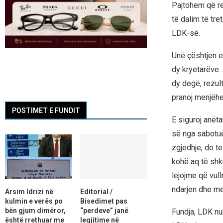
Pajtohem që re
të dalim të tre
LDK-së.
Unë çështjen e
dy kryetarëve.
dy degë, rezult
pranoj menjëhe
POSTIMET E FUNDIT
E siguroj anët
së nga sabotue
zgjedhje, do t
kohë aq të shku
lejojme që vul
ndarjen dhe me
Arsim Idrizi në
Editorial /
kulmin e verës po
Bisedimet pas
bën gjum dimëror,
“perdeve” janë
Fundja, LDK nu
është rrethuar me
legjitime në