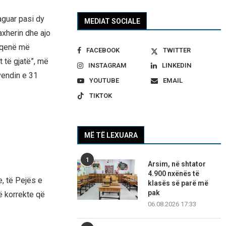
aguar pasi dy
MEDIAT SOCIALE
xherin dhe ajo
e qenë më
FACEBOOK
TWITTER
t të gjatë”, më
INSTAGRAM
LINKEDIN
vendin e 31
YOUTUBE
EMAIL
TIKTOK
MË TË LEXUARA
1
Arsim, në shtator
4.900 nxënës të
, të Pejës e
klasës së parë më
pak
ë korrekte që
06.08.2026 17:33