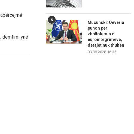
 kapërcejmë
5
Mucunski: Qeveria
punon për
zhbllokimin e
, dëmtimi ynë
eurointegrimeve,
detajet nuk thuhen
03.08.2026 16:35