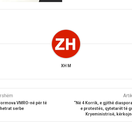
XH M
parshëm
Arti
 formova VMRO-në për të
“Në 4 Korrik, e gjithë diaspora
hetrat serbe
e protestës, qytetarët të 
Kryeministrisë, kërkojn