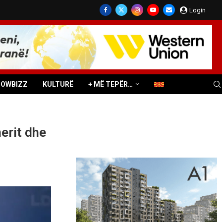
Login
HOWBIZZ
KULTURË
+ MË TEPËR…
erit dhe