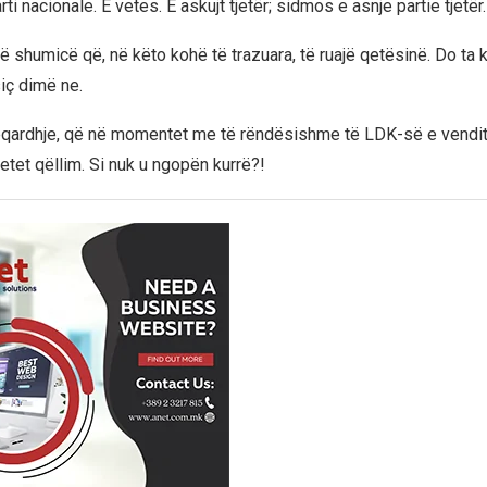
i nacionale. E vetes. E askujt tjetër; sidmos e asnje partie tjetër.
në shumicë që, në këto kohë të trazuara, të ruajë qetësinë. Do ta
iç dimë ne.
eqardhje, që në momentet me të rëndësishme të LDK-së e vendit
tet qëllim. Si nuk u ngopën kurrë?!