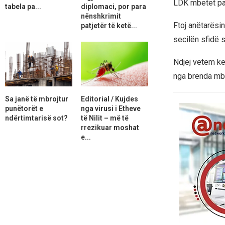
LDK mbetet part
tabela pa...
diplomaci, por para
nënshkrimit
Ftoj anëtarësi
patjetër të ketë...
secilën sfidë s
Ndjej vetem k
nga brenda mbe
Sa janë të mbrojtur
Editorial / Kujdes
punëtorët e
nga virusi i Etheve
ndërtimtarisë sot?
të Nilit – më të
rrezikuar moshat
e...