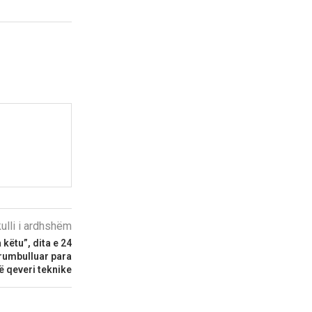
kulli i ardhshëm
 këtu”, dita e 24
grumbulluar para
ë qeveri teknike