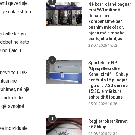
2
emi qeverisje,
Në korrik janë paguar
mbi 560 milionë
i që nuk është i
denarë për
kompensime për
pushim mjekësor,
pjesa më e madhe
rballë këtyre
për lejet e lindjes
e dobët në këto
28.07.2026 15:52
në fjalë. I
3
Sportelet e NP
“Ujësjellësi dhe
arjeve të LDK-
Kanalizimi” – Shkup
nesër do të punojnë
htuan në
nga ora 7:30 deri në
shimet, në një
15:30, e mërkura
është ditë jopune
m, nuk do te
05.01.2026 10:36
e që synojnë
4
Regjistrohet tërmet
në Shkup
e individuale.
02.08.2026 22:34