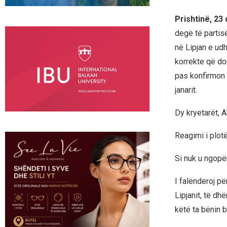
Prishtinë, 23
degë të partis
në Lipjan e ud
korrekte që dor
pas konfirmon 
janarit.
Dy kryetarët, 
Reagimi i plotë
Si nuk u ngopë
I falënderoj p
Lipjanit, të d
këtë ta bënin b