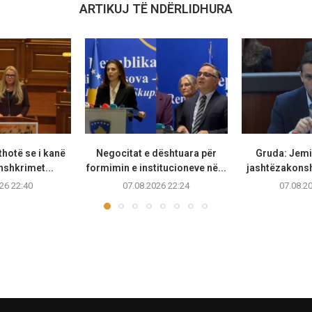
ARTIKUJ TË NDËRLIDHURA
thotë se i kanë
Negocitat e dështuara për
Gruda: Jemi 
nshkrimet...
formimin e institucioneve në...
jashtëzakonsh
26 22:40
07.08.2026 22:24
07.08.2