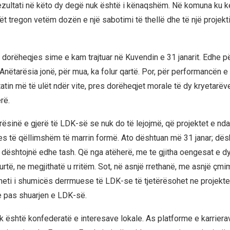
zultati në këto dy degë nuk është i kënaqshëm. Në komuna ku k
tët tregon vetëm dozën e një sabotimi të thellë dhe të një projekt
 dorëheqjes sime e kam trajtuar në Kuvendin e 31 janarit. Edhe pë
 Anëtarësia jonë, për mua, ka folur qartë. Por, për performancën 
atin më të ulët ndër vite, pres dorëheqjet morale të dy kryetarëve 
rë.
arësinë e gjerë të LDK-së se nuk do të lejojmë, që projektet e nd
s të qëllimshëm të marrin formë. Ato dështuan më 31 janar; dës
e dështojnë edhe tash. Që nga atëherë, me te gjitha oengesat e dy
rtë, ne megjithatë u rritëm. Sot, në asnjë rrethanë, me asnjë çmi
lneti i shumicës derrmuese të LDK-se të tjetërësohet ne projekt
 pas shuarjen e LDK-së.
k është konfederatë e interesave lokale. As platforme e karrierav