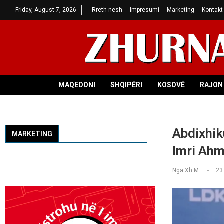
Friday, August 7, 2026
Rreth nesh
Impresumi
Marketing
Kontakt
MAQEDONI
SHQIPËRI
KOSOVË
RAJON 
Abdixhik
MARKETING
Imri Ahm
Nga
Xh M
23