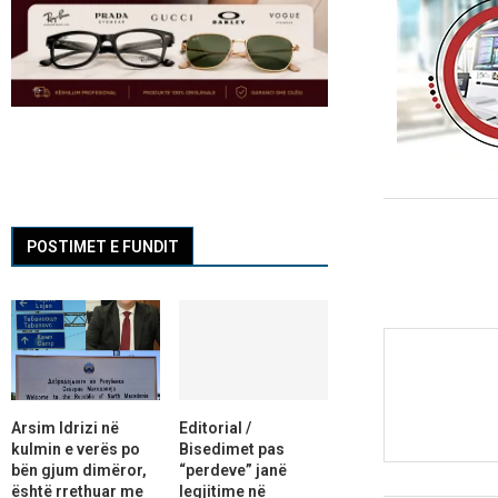
POSTIMET E FUNDIT
Arsim Idrizi në
Editorial /
kulmin e verës po
Bisedimet pas
bën gjum dimëror,
“perdeve” janë
është rrethuar me
legjitime në