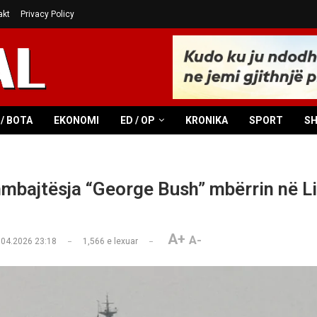
akt
Privacy Policy
/ BOTA
EKONOMI
ED / OP
KRONIKA
SPORT
S
mbajtësja “George Bush” mbërrin në Li
A+
A-
.04.2026 23:18
1,566
e lexuar