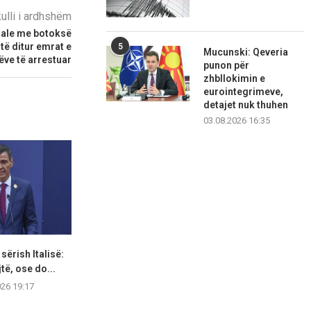
kulli i ardhshëm
egale me botoksë
 të ditur emrat e
5
Mucunski: Qeveria
ve të arrestuar
punon për
zhbllokimin e
eurointegrimeve,
detajet nuk thuhen
03.08.2026 16:35
 sërish Italisë:
SHBA vendos sanksione ndaj
Aktivitetet g
jtë, ose do...
zyrtarëve ushtarakë dhe
verore jan
kompanive...
favor
026 19:17
07.08.2026 16:35
07.08.2