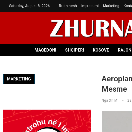
Saturday, August 8, 2026
Rreth nesh
Impresumi
Marketing
Kont
MAQEDONI
SHQIPËRI
KOSOVË
RAJON 
Aeroplan
MARKETING
Mesme
Nga
Xh M
23