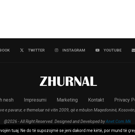
BOOK
TWITTER
INSTAGRAM
YOUTUBE
h nesh
Impresumi
Marketing
Kontakt
Privacy P
ve e pavarur, e themeluar në vitin 2009, që e mbulon Maqedoninë, Kosovën,
@2026 - All Right Reserved. Designed and Developed by
Anet.Com.Mk
rvojën tuaj. Ne do të supozojmë se jeni dakord me këtë, por mund të çreg