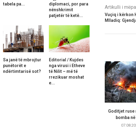
tabela pa...
diplomaci, por para
Artikulli i më
nënshkrimit
Vuçiq i kërkon 
patjetër të ketë...
Mlladiq: Gjendj
Sa janë të mbrojtur
Editorial / Kujdes
punëtorët e
nga virusi i Etheve
ndërtimtarisë sot?
të Nilit – më të
rrezikuar moshat
e...
Goditjet ruse
bomba në 
07.08.20