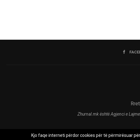
FACE
Rret
Zhurnal.mk është Agjenci e Lajme
Kjo faqe interneti përdor cookies për të përmirësuar pë