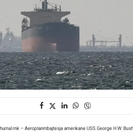
 Zhurnal.mk – Aeroplanmbajtësja amerikane USS George H.W. Bus