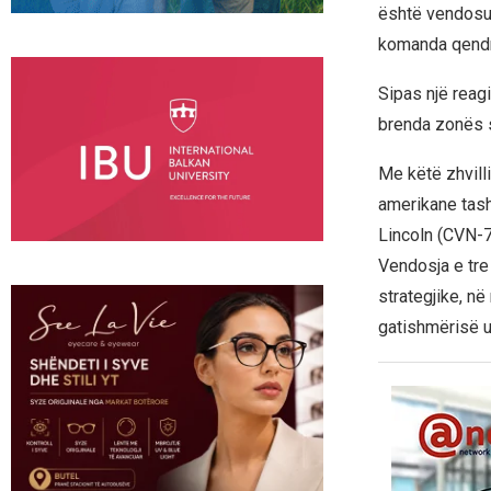
është vendosur 
komanda qend
Sipas një reag
brenda zonës 
Me këtë zhvill
amerikane tas
Lincoln (CVN-7
Vendosja e tre
strategjike, në
gatishmërisë u