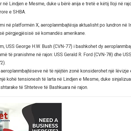
në Lindjen e Mesme, duke u bërë anija e tretë e këtij lloji në rajo
rore e SHBA.
imi në platformën X, aeroplanmbajtësja aktualisht po lundron në I
së përgjegjësisë së komandës amerikane.
im, USS George H.W. Bush (CVN-77) i bashkohet dy aeroplanmbaj
hmë të pranishme në rajon: USS Gerald R. Ford (CVN-78) dhe US
2).
 aeroplanmbajtëseve në të njëjtën zonë konsiderohet një lëvizj
 një kohë tensionesh të larta në Lindjen e Mesme, duke sinjalizuar 
shtarake të Shteteve të Bashkuara në rajon.