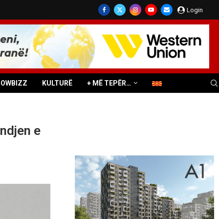
Login
HOWBIZZ
KULTURË
+ MË TEPËR…
ndjen e