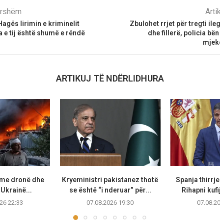
parshëm
Arti
Hagës lirimin e kriminelit
Zbulohet rrjet për tregti il
a e tij është shumë e rëndë
dhe fillerë, policia bën
mjekë
ARTIKUJ TË NDËRLIDHURA
 me dronë dhe
Kryeministri pakistanez thotë
Spanja thirrje
Ukrainë...
se është “i nderuar” për...
Rihapni kufi
26 22:33
07.08.2026 19:30
07.08.2