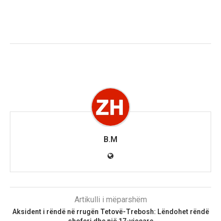
B.M
Artikulli i mëparshëm
Aksident i rëndë në rrugën Tetovë-Trebosh: Lëndohet rëndë