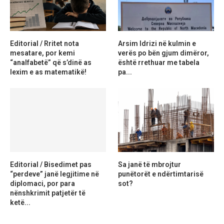
Editorial / Rritet nota
Arsim Idrizi në kulmin e
mesatare, por kemi
verës po bën gjum dimëror,
“analfabetë” që s’dinë as
është rrethuar me tabela
lexim e as matematikë!
pa...
Editorial / Bisedimet pas
Sa janë të mbrojtur
“perdeve” janë legjitime në
punëtorët e ndërtimtarisë
diplomaci, por para
sot?
nënshkrimit patjetër të
ketë...