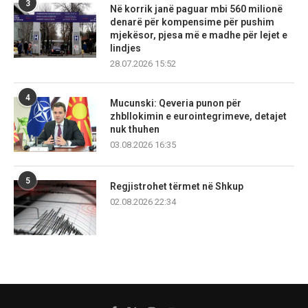
3
Në korrik janë paguar mbi 560 milionë
denarë për kompensime për pushim
mjekësor, pjesa më e madhe për lejet e
lindjes
28.07.2026 15:52
4
Mucunski: Qeveria punon për
zhbllokimin e eurointegrimeve, detajet
nuk thuhen
03.08.2026 16:35
5
Regjistrohet tërmet në Shkup
02.08.2026 22:34