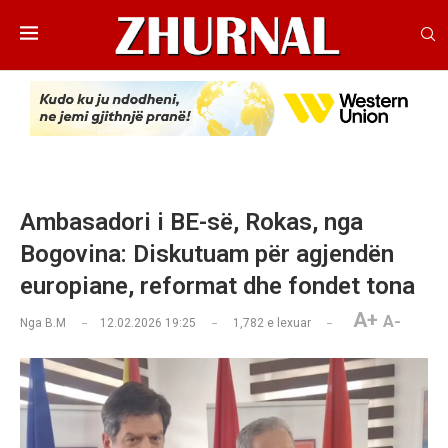
Ambasadori i BE-së, Rokas, nga
Bogovina: Diskutuam për agjendën
europiane, reformat dhe fondet tona
A+
A-
Nga
B.M
12.02.2026 19:25
1,782
e lexuar