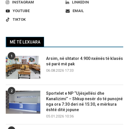
INSTAGRAM
LINKEDIN
YOUTUBE
EMAIL
TIKTOK
MË TË LEXUARA
1
Arsim, në shtator 4.900 nxënës të klasës
së parë më pak
06.08.2026 17:33
2
Sportelet e NP “Ujësjellësi dhe
Kanalizimi” – Shkup nesër do të punojnë
nga ora 7:30 deri në 15:30, e mërkura
është ditë jopune
05.01.2026 10:36