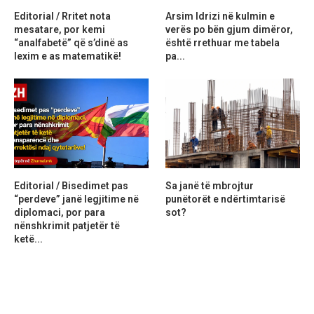
Editorial / Rritet nota
Arsim Idrizi në kulmin e
mesatare, por kemi
verës po bën gjum dimëror,
“analfabetë” që s’dinë as
është rrethuar me tabela
lexim e as matematikë!
pa...
Editorial / Bisedimet pas
Sa janë të mbrojtur
“perdeve” janë legjitime në
punëtorët e ndërtimtarisë
diplomaci, por para
sot?
nënshkrimit patjetër të
ketë...