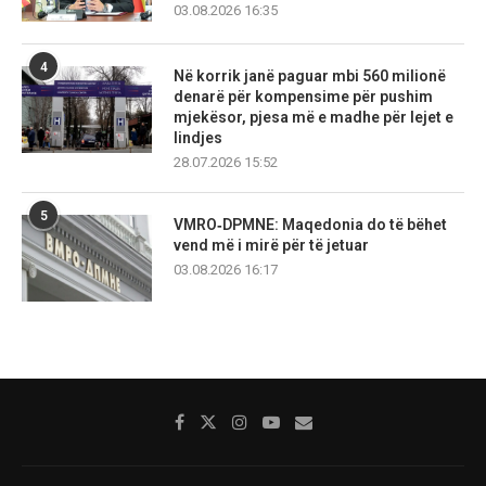
03.08.2026 16:35
4
Në korrik janë paguar mbi 560 milionë
denarë për kompensime për pushim
mjekësor, pjesa më e madhe për lejet e
lindjes
28.07.2026 15:52
5
VMRO‑DPMNE: Maqedonia do të bëhet
vend më i mirë për të jetuar
03.08.2026 16:17