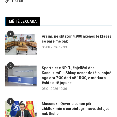
TIKTOK
MË TË LEXUARA
1
Arsim, në shtator 4.900 nxënës të klasës
së parë më pak
06.08.2026 17:33
2
Sportelet e NP “Ujësjellësi dhe
Kanalizimi” – Shkup nesër do të punojnë
nga ora 7:30 deri në 15:30, e mërkura
është ditë jopune
05.01.2026 10:36
3
Mucunski: Qeveria punon për
zhbllokimin e eurointegrimeve, detajet
nuk thuhen