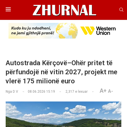
Autostrada Kërçovë–Ohër pritet të
përfundojë në vitin 2027, projekt me
vlerë 175 milionë euro
A+
A-
Nga
D V
08.06.2026 15:19
2,317
e lexuar