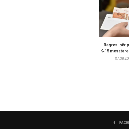
Regresi për p
K‑15 mesatare 
07.08.20
FACE