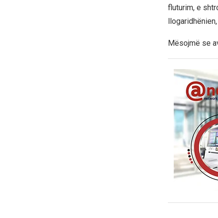
fluturim, e sh
llogaridhënien,
Mësojmë se avi