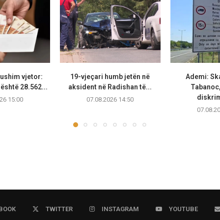
ushim vjetor:
19-vjeçari humb jetën në
Ademi: Ska
është 28.562...
aksident në Radishan të...
Tabanoc
diskrim
26 15:00
07.08.2026 14:50
07.08.2
BOOK
TWITTER
INSTAGRAM
YOUTUBE