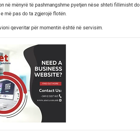
tron në mënyrë të pashmangshme pyetjen nëse shteti fillimisht do 
 e më pas do ta zgjerojë flotën.
oni qeveritar për momentin është në servisim.