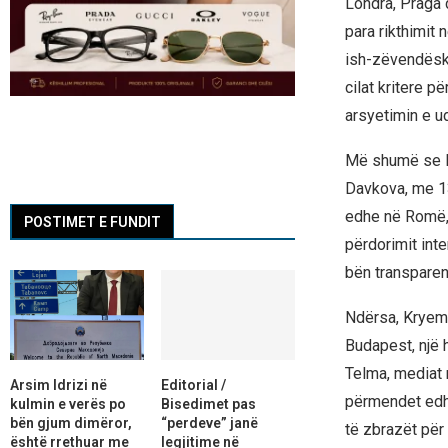
Londra, Praga 
para rikthimit
ish-zëvendëskr
cilat kritere p
arsyetimin e u
Më shumë se Ni
Davkova, me 13
edhe në Romë, 
POSTIMET E FUNDIT
përdorimit inte
bën transparenc
Ndërsa, Kryemin
Budapest, një 
Telma, mediat 
Arsim Idrizi në
Editorial /
përmendet edhe
kulmin e verës po
Bisedimet pas
bën gjum dimëror,
“perdeve” janë
të zbrazët për
është rrethuar me
legjitime në