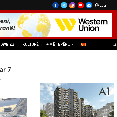
Login
HOWBIZZ
KULTURË
+ MË TEPËR…
ar 7
ë