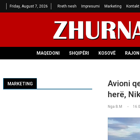
Friday, August 7, 2026
Rreth nesh
Impresumi
Marketing
Kontakt
MAQEDONI
SHQIPËRI
KOSOVË
RAJON 
Avioni qe
MARKETING
herë, Ni
Nga
B.M
16.