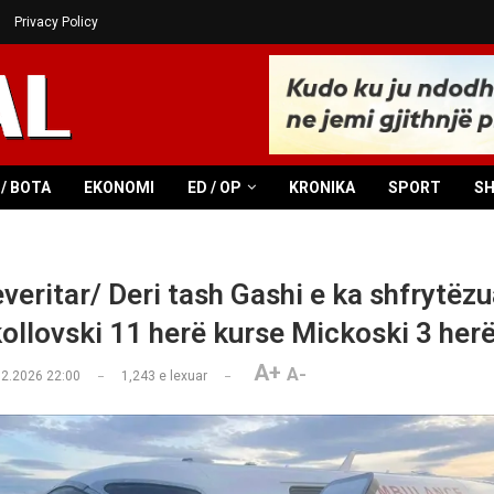
Privacy Policy
/ BOTA
EKONOMI
ED / OP
KRONIKA
SPORT
S
veritar/ Deri tash Gashi e ka shfrytëzu
kollovski 11 herë kurse Mickoski 3 her
A+
A-
02.2026 22:00
1,243
e lexuar