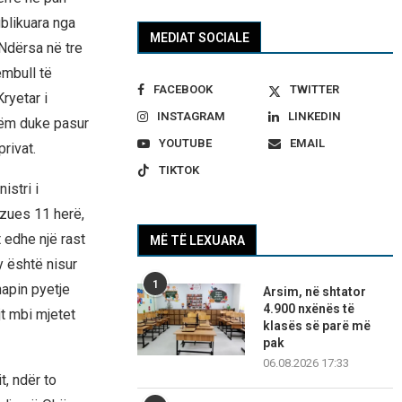
blikuara nga
MEDIAT SOCIALE
 Ndërsa në tre
mbull të
FACEBOOK
TWITTER
ryetar i
INSTAGRAM
LINKEDIN
shëm duke pasur
YOUTUBE
EMAIL
rivat.
TIKTOK
istri i
ëzues 11 herë,
 edhe një rast
MË TË LEXUARA
y është nisur
1
hapin pyetje
Arsim, në shtator
4.900 nxënës të
jt mbi mjetet
klasës së parë më
pak
06.08.2026 17:33
, ndër to