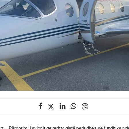
t – Përdorimi i avionit qeveritar gjatë periudhës së fundit ka nxj