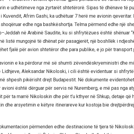
rin e udhëtimeve nga zyrtarët shtetërorë. Sipas të dhënave të pu
 i Kuvendit, Afrim Gashi, ka udhëtuar 7 herë me avionin qeveritar.
ë shoqëruar edhe nga bashkëshortja. Telma përmend edhe një she
up–Jeddah në Arabinë Saudite, ku si shfrytëzues është shënuar “K
 në listë mungojnë të dhënat për pasagjerët, një boshllëk i ndje
et fjalë për avion shtetëror dhe para publike, e jo për transport p
 avionin e ka përdorur më së shumti zëvendëskryeministri dhe min
 Lidhjeve, Aleksandar Nikoloski, i cili është evidentuar si shfryt
 më shpesh pikërisht drejt Budapestit. Në dokumente evidentohet
r avioni është dërguar për servis në Nuremberg, e më pas nga at
t për ta marrë Nikoloskin dhe për t’u kthyer në Shkup, detaje që 
tin dhe arsyetimin e këtyre itinerareve kur kostoja bie drejtpërdre
dokumentacion përmenden edhe destinacione të tjera të Nikoloskit