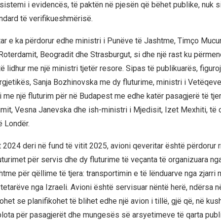
e sistemi i evidencës, të paktën në pjesën që bëhet publike, nuk s
dard të verifikueshmërisë.
tar e ka përdorur edhe ministri i Punëve të Jashtme, Timço Mucu
 Roterdamit, Beogradit dhe Strasburgut, si dhe një rast ku përmen
 lidhur me një ministri tjetër resore. Sipas të publikuarës, figur
rgjetikës, Sanja Bozhinovska me dy fluturime, ministri i Vetëqeve
i me një fluturim për në Budapest me edhe katër pasagjerë të tjer
imit, Vesna Janevska dhe ish-ministri i Mjedisit, Izet Mexhiti, të 
ë Londër.
t 2024 deri në fund të vitit 2025, avioni qeveritar është përdorur r
uturimet për servis dhe dy fluturime të veçanta të organizuara nga
tme për qëllime të tjera: transportimin e të lënduarve nga zjarri
etarëve nga Izraeli. Avioni është servisuar nëntë herë, ndërsa në 
het se planifikohet të blihet edhe një avion i tillë, gjë që, në kus
plota për pasagjerët dhe mungesës së arsyetimeve të qarta publ