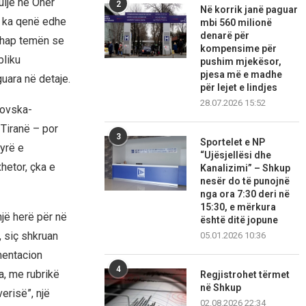
ulje në Ohër
2
Në korrik janë paguar
ër ka qenë edhe
mbi 560 milionë
denarë për
ihap temën se
kompensime për
bliku
pushim mjekësor,
pjesa më e madhe
uara në detaje.
për lejet e lindjes
28.07.2026 15:52
novska-
 Tiranë – por
3
Sportelet e NP
yrë e
“Ujësjellësi dhe
hetor, çka e
Kanalizimi” – Shkup
nesër do të punojnë
nga ora 7:30 deri në
15:30, e mërkura
një herë për në
është ditë jopune
, siç shkruan
05.01.2026 10:36
mentacion
4
a, me rubrikë
Regjistrohet tërmet
në Shkup
erisë”, një
02.08.2026 22:34