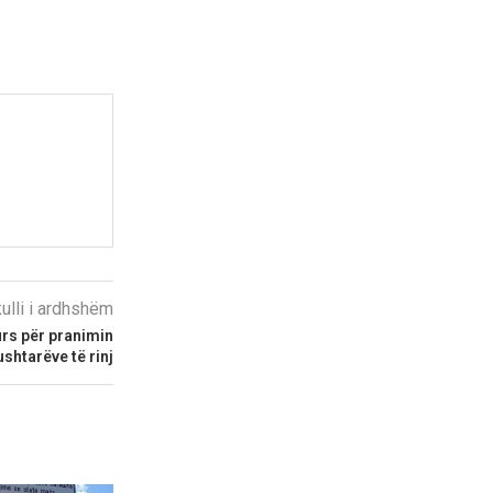
kulli i ardhshëm
urs për pranimin
ushtarëve të rinj