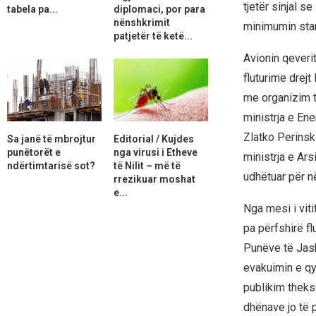
tjetër sinjal s
tabela pa...
diplomaci, por para
nënshkrimit
minimumin stan
patjetër të ketë...
Avionin qeveri
fluturime drejt
me organizim të
ministrja e Ene
Zlatko Perinsk
Sa janë të mbrojtur
Editorial / Kujdes
punëtorët e
nga virusi i Etheve
ministrja e Ars
ndërtimtarisë sot?
të Nilit – më të
udhëtuar për n
rrezikuar moshat
e...
Nga mesi i viti
pa përfshirë fl
Punëve të Jash
evakuimin e qyt
publikim thekso
dhënave jo të 