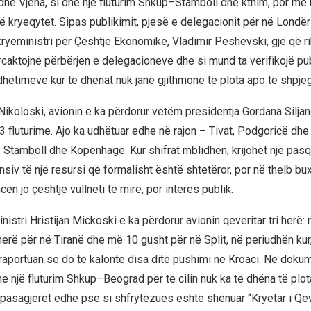
dhe Vjena, si dhe një fluturim Shkup–Stamboll dhe kthim, por me 
 në kryeqytet. Sipas publikimit, pjesë e delegacionit për në Lond
yeministri për Çështje Ekonomike, Vladimir Peshevski, gjë që r
ërcaktojnë përbërjen e delegacioneve dhe si mund ta verifikojë pu
dhëtimeve kur të dhënat nuk janë gjithmonë të plota apo të shpjeg
koloski, avionin e ka përdorur vetëm presidentja Gordana Silja
 fluturime. Ajo ka udhëtuar edhe në rajon – Tivat, Podgoricë dhe
Stamboll dhe Kopenhagë. Kur shifrat mblidhen, krijohet një pasq
nsiv të një resursi që formalisht është shtetëror, por në thelb bux
ën jo çështje vullneti të mirë, por interes publik.
istri Hristijan Mickoski e ka përdorur avionin qeveritar tri herë: 
herë për në Tiranë dhe më 10 gusht për në Split, në periudhën kur
raportuan se do të kalonte disa ditë pushimi në Kroaci. Në doku
 një fluturim Shkup–Beograd për të cilin nuk ka të dhëna të plot
 pasagjerët edhe pse si shfrytëzues është shënuar “Kryetar i Qev