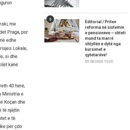
iguron
5
Editorial / Priten
nski, me
reforma në sistemin
det Praga, por
e pensioneve – shteti
mund ta marrë
ojnë edhe
shtyllën e dytë nga
risjes Lokale,
kursimet e
qytetarëve!
ë, si dhe
03.08.2026 15:00
cilët kanë
reth 40 herë,
 Ministria e
 në Koçan dhe
të njëjtin
htet e të
ike për çdo