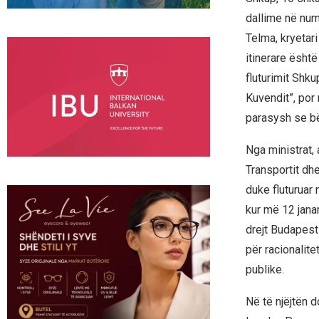
dallime në num
Telma, kryetari
itinerare ësht
fluturimit Shk
Kuvendit”, por
parasysh se bëh
Nga ministrat,
Transportit dhe
duke fluturuar
kur më 12 jana
drejt Budapesti
për racionalite
publike.
Në të njëjtën 