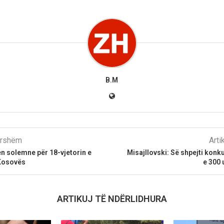
B.M
parshëm
Arti
jen solemne për 18-vjetorin e
Misajllovski: Së shpejti konk
Kosovës
e 300 
ARTIKUJ TË NDËRLIDHURA