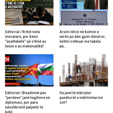
Editorial / Rritet nota
Arsim Idrizi në kulmin e
mesatare, por kemi
verës po bën gjum dimëror,
“analfabetë” që s’dinë as
është rrethuar me tabela
lexim e as matematikë!
pa...
Editorial / Bisedimet pas
Sa janë të mbrojtur
“perdeve” janë legjitime në
punëtorët e ndërtimtarisë
diplomaci, por para
sot?
nënshkrimit patjetër të
ketë...