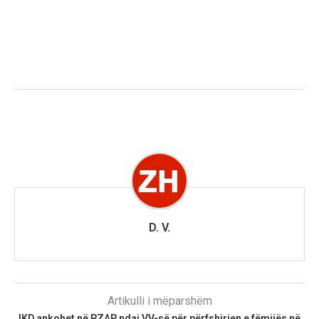
D. V.
Artikulli i mëparshëm
IKD ankohet në PZAP ndaj VV-së për përfshirjen e fëmijës në