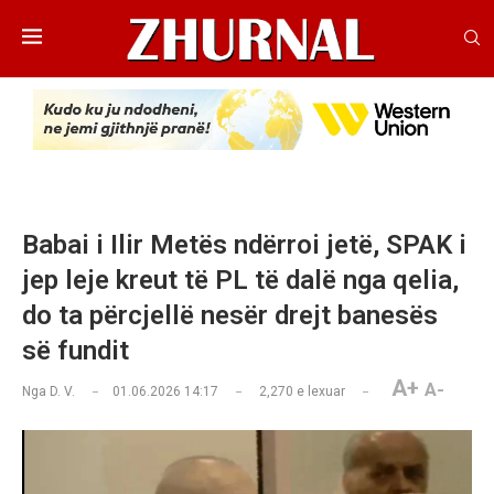
Babai i Ilir Metës ndërroi jetë, SPAK i
jep leje kreut të PL të dalë nga qelia,
do ta përcjellë nesër drejt banesës
së fundit
A+
A-
Nga
D. V.
01.06.2026 14:17
2,270
e lexuar