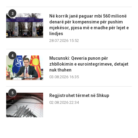
3
Në korrik janë paguar mbi 560 milionë
denarë për kompensime për pushim
mjekësor, pjesa më e madhe për lejet e
lindjes
28.07.2026 15:52
4
Mucunski: Qeveria punon për
zhbllokimin e eurointegrimeve, detajet
nuk thuhen
03.08.2026 16:35
5
Regjistrohet tërmet në Shkup
02.08.2026 22:34