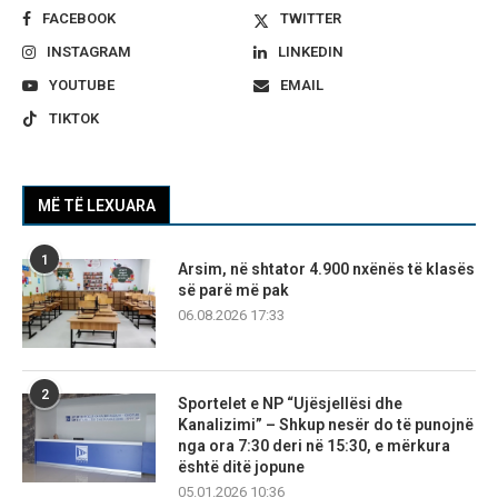
FACEBOOK
TWITTER
INSTAGRAM
LINKEDIN
YOUTUBE
EMAIL
TIKTOK
MË TË LEXUARA
1
Arsim, në shtator 4.900 nxënës të klasës
së parë më pak
06.08.2026 17:33
2
Sportelet e NP “Ujësjellësi dhe
Kanalizimi” – Shkup nesër do të punojnë
nga ora 7:30 deri në 15:30, e mërkura
është ditë jopune
05.01.2026 10:36