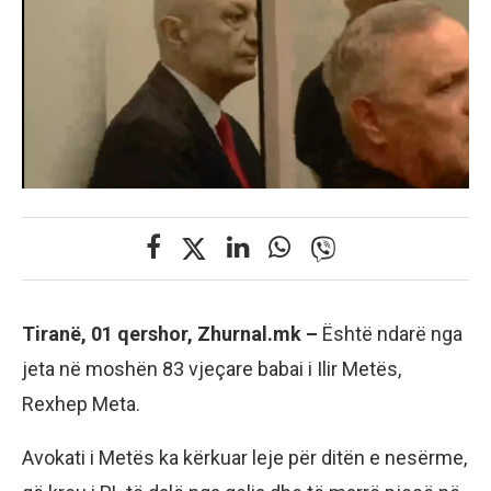
Tiranë, 01 qershor, Zhurnal.mk –
Është ndarë nga
jeta në moshën 83 vjeçare babai i Ilir Metës,
Rexhep Meta.
Avokati i Metës ka kërkuar leje për ditën e nesërme,