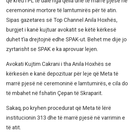
që kreu i PL të dalë nga qelia dhe të marrë pjesë në
ceremoninë mortore të lamtumirës për të atin.
Sipas gazetares së Top Channel Anila Hoxhës,
burgjet i kanë kujtuar avokatit se këtë kërkesë
duhet t’ia drejtojnë edhe SPAK-ut. Behet me dije jo
zyrtarisht se SPAK e ka aprovuar lejen.
Avokati Kujtim Cakrani i tha Anila Hoxhës se
kërkesën e kanë depozituar për leje që Meta të
marrë pjesë në ceremoninë e lamtumirës, e cila do
të mbahet në fshatin Çepan të Skraparit.
Sakaq, po kryhen procedurat që Meta të lërë
institucionin 313 dhe të marrë pjesë në varrimin e
të atit.