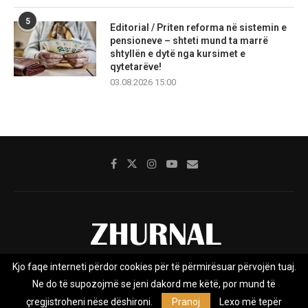
5
Editorial / Priten reforma në sistemin e
pensioneve – shteti mund ta marrë
shtyllën e dytë nga kursimet e
qytetarëve!
03.08.2026 15:00
Kjo faqe interneti përdor cookies për të përmirësuar përvojën tuaj.
Rreth nesh
Impresumi
Marketing
Kontakt
Ne do të supozojmë se jeni dakord me këtë, por mund të
Privacy Policy
çregjistroheni nëse dëshironi.
Pranoj
Lexo më tepër