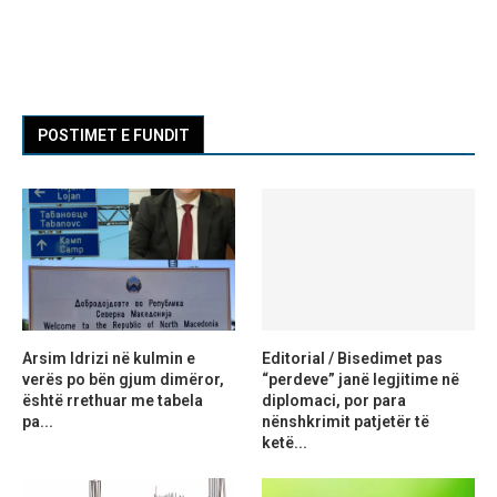
POSTIMET E FUNDIT
Arsim Idrizi në kulmin e
Editorial / Bisedimet pas
verës po bën gjum dimëror,
“perdeve” janë legjitime në
është rrethuar me tabela
diplomaci, por para
pa...
nënshkrimit patjetër të
ketë...