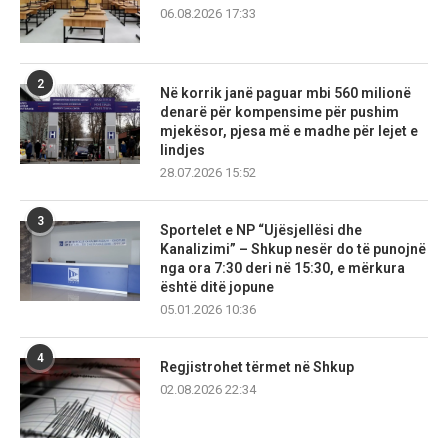
06.08.2026 17:33
2
Në korrik janë paguar mbi 560 milionë
denarë për kompensime për pushim
mjekësor, pjesa më e madhe për lejet e
lindjes
28.07.2026 15:52
3
Sportelet e NP “Ujësjellësi dhe
Kanalizimi” – Shkup nesër do të punojnë
nga ora 7:30 deri në 15:30, e mërkura
është ditë jopune
05.01.2026 10:36
4
Regjistrohet tërmet në Shkup
02.08.2026 22:34