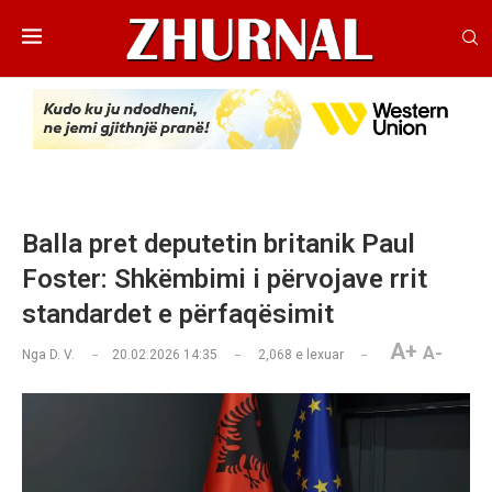
Balla pret deputetin britanik Paul
Foster: Shkëmbimi i përvojave rrit
standardet e përfaqësimit
A+
A-
Nga
D. V.
20.02.2026 14:35
2,068
e lexuar