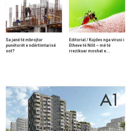
Sa janë të mbrojtur
Editorial / Kujdes nga virusi i
punëtorët e ndërtimtarisë
Etheve të Nilit – më të
sot?
rrezikuar moshat e...