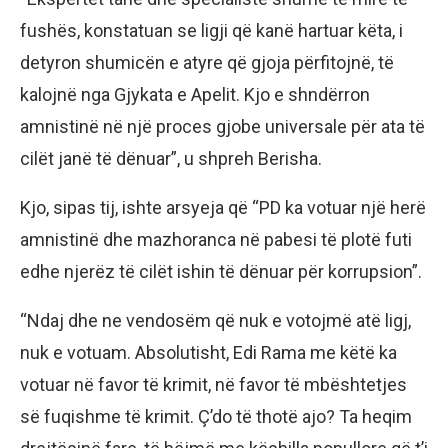
fushës, konstatuan se ligji që kanë hartuar këta, i
detyron shumicën e atyre që gjoja përfitojnë, të
kalojnë nga Gjykata e Apelit. Kjo e shndërron
amnistinë në një proces gjobe universale për ata të
cilët janë të dënuar”, u shpreh Berisha.
Kjo, sipas tij, ishte arsyeja që “PD ka votuar një herë
amnistinë dhe mazhoranca në pabesi të plotë futi
edhe njerëz të cilët ishin të dënuar për korrupsion”.
“Ndaj dhe ne vendosëm që nuk e votojmë atë ligj,
nuk e votuam. Absolutisht, Edi Rama me këtë ka
votuar në favor të krimit, në favor të mbështetjes
së fuqishme të krimit. Ç’do të thotë ajo? Ta heqim