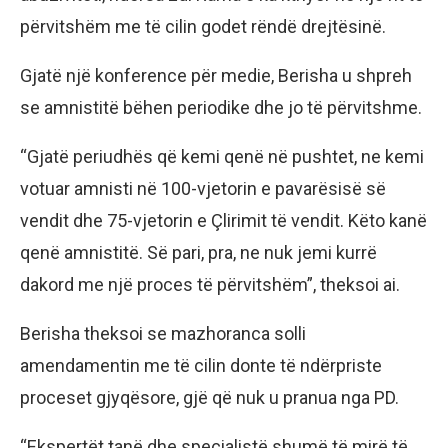
përvitshëm me të cilin godet rëndë drejtësinë.
Gjatë një konference për medie, Berisha u shpreh
se amnistitë bëhen periodike dhe jo të përvitshme.
“Gjatë periudhës që kemi qenë në pushtet, ne kemi
votuar amnisti në 100-vjetorin e pavarësisë së
vendit dhe 75-vjetorin e Çlirimit të vendit. Këto kanë
qenë amnistitë. Së pari, pra, ne nuk jemi kurrë
dakord me një proces të përvitshëm”, theksoi ai.
Berisha theksoi se mazhoranca solli
amendamentin me të cilin donte të ndërpriste
proceset gjyqësore, gjë që nuk u pranua nga PD.
“Ekspertët tanë dhe specialistë shumë të mirë të