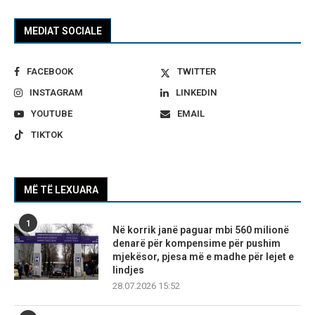
MEDIAT SOCIALE
FACEBOOK
TWITTER
INSTAGRAM
LINKEDIN
YOUTUBE
EMAIL
TIKTOK
MË TË LEXUARA
1
Në korrik janë paguar mbi 560 milionë
denarë për kompensime për pushim
mjekësor, pjesa më e madhe për lejet e
lindjes
28.07.2026 15:52