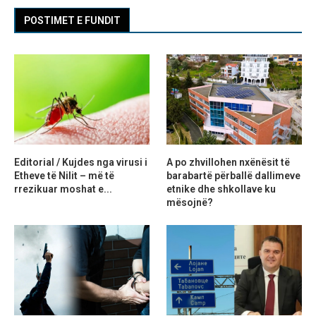
POSTIMET E FUNDIT
Editorial / Kujdes nga virusi i
A po zhvillohen nxënësit të
Etheve të Nilit – më të
barabartë përballë dallimeve
rrezikuar moshat e...
etnike dhe shkollave ku
mësojnë?