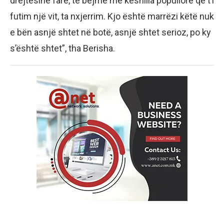
drejtësinë fare, të bëjmë me këshilla popullore që t’i
futim një vit, ta nxjerrim. Kjo është marrëzi këtë nuk
e bën asnjë shtet në botë, asnjë shtet serioz, po ky
s’është shtet”, tha Berisha.