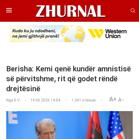
Berisha: Kemi qenë kundër amnistisë
së përvitshme, rit që godet rëndë
drejtësinë
A+
A-
Nga
D V
19.06.2026 14:04
1,501
e lexuar