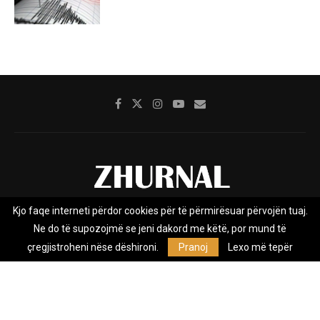
Kjo faqe interneti përdor cookies për të përmirësuar përvojën tuaj.
Rreth nesh
Impresumi
Marketing
Kontakt
Ne do të supozojmë se jeni dakord me këtë, por mund të
Privacy Policy
çregjistroheni nëse dëshironi.
Pranoj
Lexo më tepër
Zhurnal.mk është Agjenci e Lajmeve e pavarur, e themeluar në vitin
2009, që e mbulon Maqedoninë, Kosovën, Shqipërinë edhe lajmet
nga bota.
@2026 - All Right Reserved. Designed and Developed by