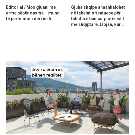
Editorial / Mos gjuani me
Gjuha shqipe anashkalohet
armë nëpër dasma – mund
në tabelat orientuese për
të përfundoni deri në 5...
fshatin e banuar plotësisht
me shqiptarë, Llojan, kur...