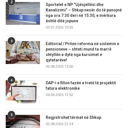
2
Sportelet e NP “Ujësjellësi dhe
Kanalizimi” – Shkup nesër do të punojnë
nga ora 7:30 deri në 15:30, e mërkura
është ditë jopune
05.01.2026 10:36
3
Editorial / Priten reforma në sistemin e
pensioneve – shteti mund ta marrë
shtyllën e dytë nga kursimet e
qytetarëve!
03.08.2026 15:00
4
DAP-i e fillon fazën e tretë të projektit
fatura elektronike
04.06.2026 13:52
5
Regjistrohet tërmet në Shkup
02.08.2026 22:34