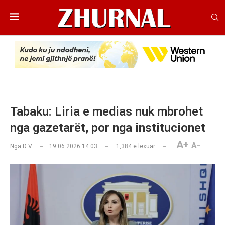
Tabaku: Liria e medias nuk mbrohet
nga gazetarët, por nga institucionet
A+
A-
Nga
D V
19.06.2026 14:03
1,384
e lexuar