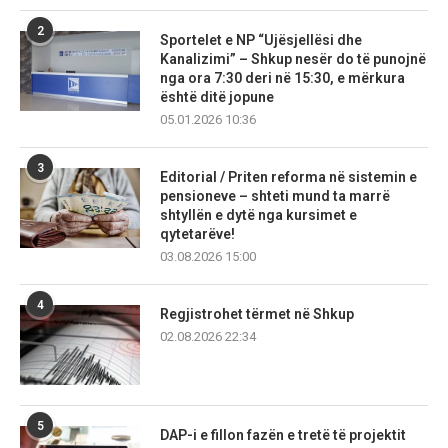
2
Sportelet e NP “Ujësjellësi dhe
Kanalizimi” – Shkup nesër do të punojnë
nga ora 7:30 deri në 15:30, e mërkura
është ditë jopune
05.01.2026 10:36
3
Editorial / Priten reforma në sistemin e
pensioneve – shteti mund ta marrë
shtyllën e dytë nga kursimet e
qytetarëve!
03.08.2026 15:00
4
Regjistrohet tërmet në Shkup
02.08.2026 22:34
5
DAP-i e fillon fazën e tretë të projektit