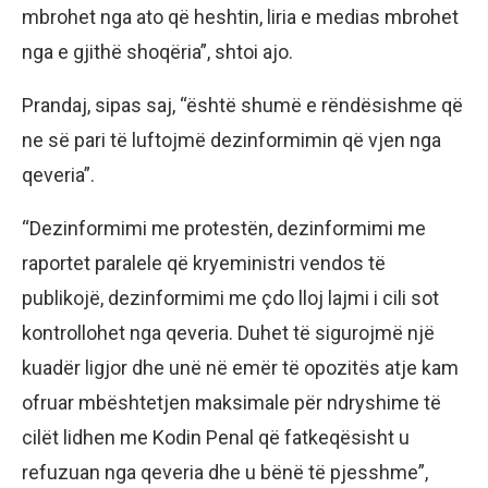
mbrohet nga ato që heshtin, liria e medias mbrohet
nga e gjithë shoqëria”, shtoi ajo.
Prandaj, sipas saj, “është shumë e rëndësishme që
ne së pari të luftojmë dezinformimin që vjen nga
qeveria”.
“Dezinformimi me protestën, dezinformimi me
raportet paralele që kryeministri vendos të
publikojë, dezinformimi me çdo lloj lajmi i cili sot
kontrollohet nga qeveria. Duhet të sigurojmë një
kuadër ligjor dhe unë në emër të opozitës atje kam
ofruar mbështetjen maksimale për ndryshime të
cilët lidhen me Kodin Penal që fatkeqësisht u
refuzuan nga qeveria dhe u bënë të pjesshme”,