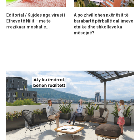
Editorial / Kujdes nga virusi i
A po zhvillohen nxënësit të
Etheve të Nilit – më të
barabartë përballë dallimeve
rrezikuar moshat e...
etnike dhe shkollave ku
mësojnë?