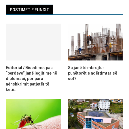
POSTIMET E FUNDIT
Editorial / Bisedimet pas
Sa janë të mbrojtur
“perdeve” janë legjitime në
punëtorët e ndërtimtarisë
diplomaci, por para
sot?
nënshkrimit patjetër të
ketë...