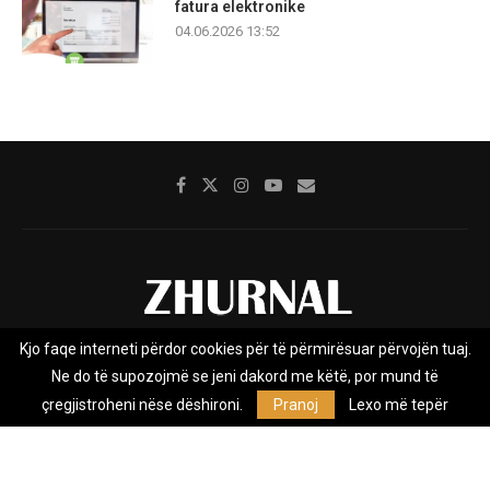
fatura elektronike
04.06.2026 13:52
Kjo faqe interneti përdor cookies për të përmirësuar përvojën tuaj.
Rreth nesh
Impresumi
Marketing
Kontakt
Ne do të supozojmë se jeni dakord me këtë, por mund të
Privacy Policy
çregjistroheni nëse dëshironi.
Pranoj
Lexo më tepër
Zhurnal.mk është Agjenci e Lajmeve e pavarur, e themeluar në vitin
2009, që e mbulon Maqedoninë, Kosovën, Shqipërinë edhe lajmet
nga bota.