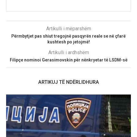
Artikulli i mëparshëm
Përmbytjet pas shiut tregojnë pasqyrën reale se në çfarë
kushtesh po jetojmë!
Artikulli i ardhshëm
Filipçe nominoi Gerasimovskin për nënkryetar të LSDM-së
ARTIKUJ TË NDËRLIDHURA