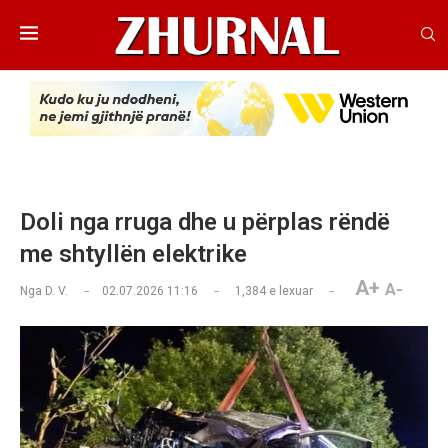
Doli nga rruga dhe u përplas rëndë
me shtyllën elektrike
A+
A-
Nga
D. V.
02.07.2026 11:16
1,384
e lexuar