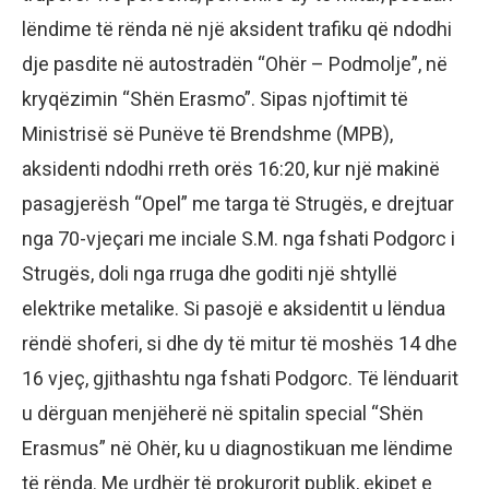
lëndime të rënda në një aksident trafiku që ndodhi
dje pasdite në autostradën “Ohër – Podmolje”, në
kryqëzimin “Shën Erasmo”. Sipas njoftimit të
Ministrisë së Punëve të Brendshme (MPB),
aksidenti ndodhi rreth orës 16:20, kur një makinë
pasagjerësh “Opel” me targa të Strugës, e drejtuar
nga 70-vjeçari me inciale S.M. nga fshati Podgorc i
Strugës, doli nga rruga dhe goditi një shtyllë
elektrike metalike. Si pasojë e aksidentit u lëndua
rëndë shoferi, si dhe dy të mitur të moshës 14 dhe
16 vjeç, gjithashtu nga fshati Podgorc. Të lënduarit
u dërguan menjëherë në spitalin special “Shën
Erasmus” në Ohër, ku u diagnostikuan me lëndime
të rënda. Me urdhër të prokurorit publik, ekipet e