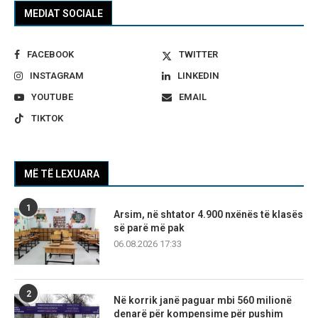
MEDIAT SOCIALE
FACEBOOK
TWITTER
INSTAGRAM
LINKEDIN
YOUTUBE
EMAIL
TIKTOK
MË TË LEXUARA
1
Arsim, në shtator 4.900 nxënës të klasës
së parë më pak
06.08.2026 17:33
2
Në korrik janë paguar mbi 560 milionë
denarë për kompensime për pushim