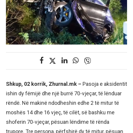
Shkup, 02 korrik, Zhurnal.mk –
Pasoja e aksidentit
ishin dy fëmijë dhe një burrë 70-vjeçar, të lënduar
rëndë. Në makinë ndodheshin edhe 2 të mitur të
moshës 14 dhe 16 vjeç, të cilët, së bashku me
shoferin 70-vjeçar, pësuan lëndime të rënda
trupore. Tre persona, përfshirë dy të mitur, pësuan