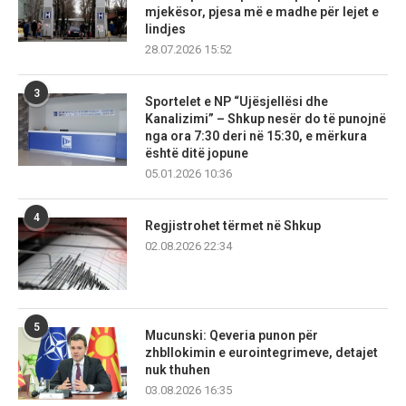
mjekësor, pjesa më e madhe për lejet e
lindjes
28.07.2026 15:52
3
Sportelet e NP “Ujësjellësi dhe
Kanalizimi” – Shkup nesër do të punojnë
nga ora 7:30 deri në 15:30, e mërkura
është ditë jopune
05.01.2026 10:36
4
Regjistrohet tërmet në Shkup
02.08.2026 22:34
5
Mucunski: Qeveria punon për
zhbllokimin e eurointegrimeve, detajet
nuk thuhen
03.08.2026 16:35