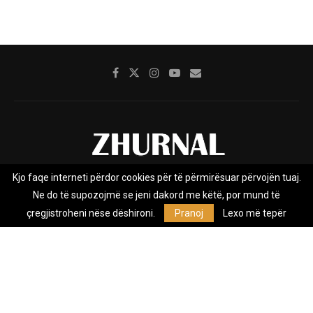
Kjo faqe interneti përdor cookies për të përmirësuar përvojën tuaj.
Rreth nesh
Impresumi
Marketing
Kontakt
Ne do të supozojmë se jeni dakord me këtë, por mund të
Privacy Policy
çregjistroheni nëse dëshironi.
Pranoj
Lexo më tepër
Zhurnal.mk është Agjenci e Lajmeve e pavarur, e themeluar në vitin
2009, që e mbulon Maqedoninë, Kosovën, Shqipërinë edhe lajmet
nga bota.
@2026 - All Right Reserved. Designed and Developed by
Anet.Com.Mk