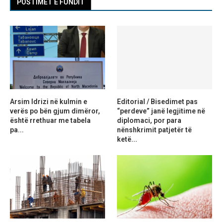
POSTIMET E FUNDIT
Arsim Idrizi në kulmin e
Editorial / Bisedimet pas
verës po bën gjum dimëror,
“perdeve” janë legjitime në
është rrethuar me tabela
diplomaci, por para
pa...
nënshkrimit patjetër të
ketë...