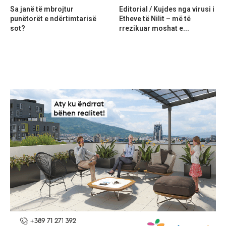
Sa janë të mbrojtur
Editorial / Kujdes nga virusi i
punëtorët e ndërtimtarisë
Etheve të Nilit – më të
sot?
rrezikuar moshat e...