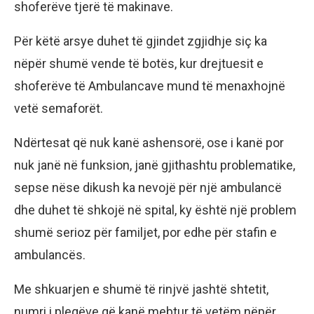
shoferëve tjerë të makinave.
Për këtë arsye duhet të gjindet zgjidhje siç ka
nëpër shumë vende të botës, kur drejtuesit e
shoferëve të Ambulancave mund të menaxhojnë
vetë semaforët.
Ndërtesat që nuk kanë ashensorë, ose i kanë por
nuk janë në funksion, janë gjithashtu problematike,
sepse nëse dikush ka nevojë për një ambulancë
dhe duhet të shkojë në spital, ky është një problem
shumë serioz për familjet, por edhe për stafin e
ambulancës.
Me shkuarjen e shumë të rinjvë jashtë shtetit,
numri i pleqëve që kanë mebtur të vetëm nëpër