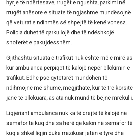
hyrje të ndërtesave, rrugët e ngushta, parkimi në
rrugët anësore e situate të ngjashme mundësojnë
që veturat e ndihmës së shpejtë të kenë vonesa.
Policia duhet të qarkullojë dhe të ndëshkojë
shoferët e pakujdesshëm.
Gjithashtu situata e trafikut nuk është më e mirë as
kur ambulanca përpiqet të kalojë nëpër bllokimin e
trafikut. Edhe pse qytetarët mundohen të
ndihmojnë më shumë, megjithatë, kur të tre korsitë
janë të bllokuara, as ata nuk mund të bëjnë mrekulli.
Ligjërisht ambulanca nuk ka të drejtë të kalojë në
semafor të kuq dhe sa herë që kalon në semafor të
kuq e shkel ligjin duke rrezikuar jetën e tyre dhe