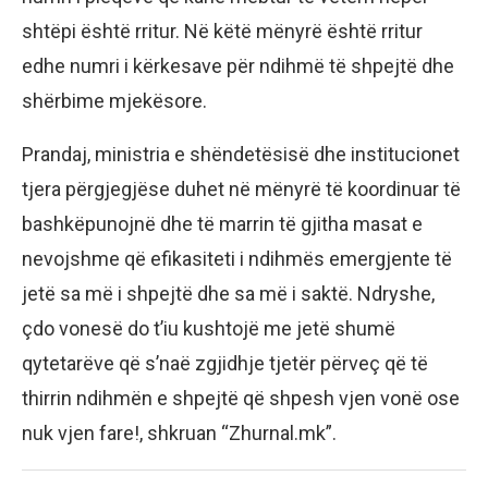
shtëpi është rritur. Në këtë mënyrë është rritur
edhe numri i kërkesave për ndihmë të shpejtë dhe
shërbime mjekësore.
Prandaj, ministria e shëndetësisë dhe institucionet
tjera përgjegjëse duhet në mënyrë të koordinuar të
bashkëpunojnë dhe të marrin të gjitha masat e
nevojshme që efikasiteti i ndihmës emergjente të
jetë sa më i shpejtë dhe sa më i saktë. Ndryshe,
çdo vonesë do t’iu kushtojë me jetë shumë
qytetarëve që s’naë zgjidhje tjetër përveç që të
thirrin ndihmën e shpejtë që shpesh vjen vonë ose
nuk vjen fare!, shkruan “Zhurnal.mk”.