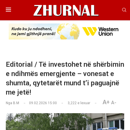
Editorial / Të investohet në shërbimin
e ndihmës emergjente – vonesat e
shumta, qytetarët mund t’i paguajnë
me jetë!
A+
A-
Nga
B.M
09.02.2026 15:00
3,222
e lexuar