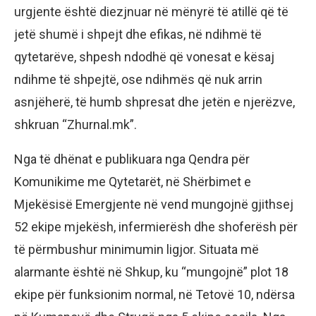
urgjente është diezjnuar në mënyrë të atillë që të
jetë shumë i shpejt dhe efikas, në ndihmë të
qytetarëve, shpesh ndodhë që vonesat e kësaj
ndihme të shpejtë, ose ndihmës që nuk arrin
asnjëherë, të humb shpresat dhe jetën e njerëzve,
shkruan “Zhurnal.mk”.
Nga të dhënat e publikuara nga Qendra për
Komunikime me Qytetarët, në Shërbimet e
Mjekësisë Emergjente në vend mungojnë gjithsej
52 ekipe mjekësh, infermierësh dhe shoferësh për
të përmbushur minimumin ligjor. Situata më
alarmante është në Shkup, ku “mungojnë” plot 18
ekipe për funksionim normal, në Tetovë 10, ndërsa