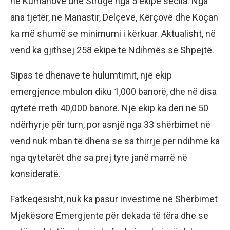
në Kumanovë dhe Strugë nga 5 ekipe secila. Nga
ana tjetër, në Manastir, Delçevë, Kërçovë dhe Koçan
ka më shumë se minimumi i kërkuar. Aktualisht, në
vend ka gjithsej 258 ekipe të Ndihmës së Shpejtë.
Sipas të dhënave të hulumtimit, një ekip
emergjence mbulon diku 1,000 banorë, dhe në disa
qytete rreth 40,000 banorë. Një ekip ka deri në 50
ndërhyrje për turn, por asnjë nga 33 shërbimet në
vend nuk mban të dhëna se sa thirrje për ndihmë ka
nga qytetarët dhe sa prej tyre janë marrë në
konsideratë.
Fatkeqësisht, nuk ka pasur investime në Shërbimet
Mjekësore Emergjente për dekada të tëra dhe se