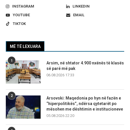
INSTAGRAM
LINKEDIN
YOUTUBE
EMAIL
TIKTOK
MË TË LEXUARA
1
Arsim, në shtator 4.900 nxënës të klasës
së parë më pak
06.08.2026 17:33
2
Arsovski: Maqedonia po hyn në fazën e
“hiperpolitikës”, ndërsa qytetarët po
mësohen me dështimin e institucioneve
05.08.2026 22:20