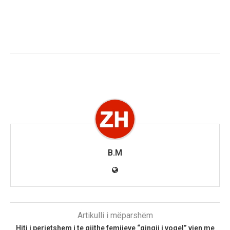
B.M
Artikulli i mëparshëm
Hiti i perjetshem i te gjithe femijeve “qingji i vogel” vjen me