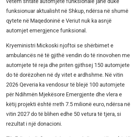
vetëm shtatë automjete funksionale janë duke
funksionuar aktualisht në Shkup, ndërsa në shumë
qytete në Maqedoninë e Veriut nuk ka asnjë
automjet emergjence funksional.
Kryeministri Mickoski njoftoi se shërbimet e
ambulancës në të gjithë vendin do të rinovohen me
automjete të reja dhe priten gjithsej 150 automjete
do të dorëzohen në dy vitet e ardhshme. Në vitin
2026 Qeveria ka vendosur të blejë 100 automjete
për Ndihmën Mjekësore Emergjente dhe vlera e
këtij projekti është rreth 7.5 milionë euro, ndërsa në
vitin 2027 do të blihen edhe 50 vetura të tjera, si
rezultat i një donacioni.