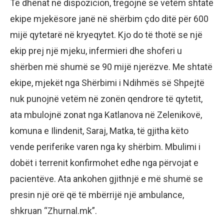
Të dhënat në dispozicion, tregojnë se vetëm shtatë
ekipe mjekësore janë në shërbim çdo ditë për 600
mijë qytetarë në kryeqytet. Kjo do të thotë se një
ekip prej një mjeku, infermieri dhe shoferi u
shërben më shumë se 90 mijë njerëzve. Me shtatë
ekipe, mjekët nga Shërbimi i Ndihmës së Shpejtë
nuk punojnë vetëm në zonën qendrore të qytetit,
ata mbulojnë zonat nga Katlanova në Zelenikovë,
komuna e Ilindenit, Saraj, Matka, të gjitha këto
vende periferike varen nga ky shërbim. Mbulimi i
dobët i terrenit konfirmohet edhe nga përvojat e
pacientëve. Ata ankohen gjithnjë e më shumë se
presin një orë që të mbërrijë një ambulance,
shkruan “Zhurnal.mk”.