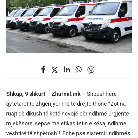
Shkup, 9 shkurt – Zhurnal.mk
– Shpeshherë
qytetarët të zhgënjyer me të drejtë thonë “Zot na
ruajt që dikush të ketë nevojë për ndihmë urgjente
mjekësore, sepse me efikasitetin e kësaj ndihme
vështirë të shpëtosh”!. Edhe pse sistemi i ndihmës