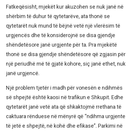
Fatkeqësisht, mjekët kur akuzohen se nuk janë në
shërbim të duhur të qytetarëve, ata thonë se
qytetarët nuk mund të bëjnë vetë një vlerësim të
urgjencës dhe të konsiderojnë se disa gjendje
shëndetësore janë urgjente për ta. Pra mjekëtë
thonë se disa gjendje shëndetësore që zgjasin për
një periudhë më të gjatë kohore, siç janë ethet, nuk
janë urgjencë.
Një problem tjetër i madh për vonesën e ndihmës
së shpejtë është kaosi në trafikun e Shkupit. Edhe
qytetarët janë vetë ata që shkaktojmë rrethana të
caktuara rënduese në mënyrë që “ndihma urgjente
të jetë e shpejtë, në kohë dhe efikase”. Parkimi në