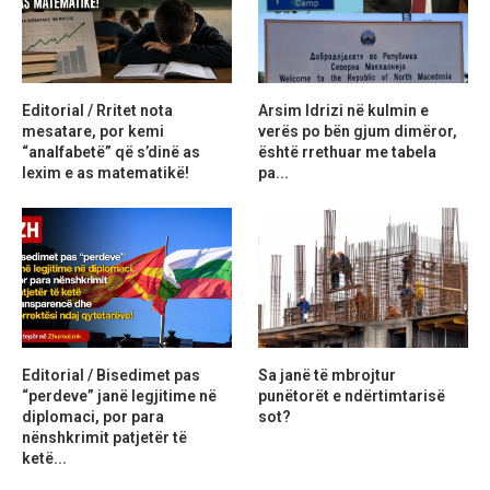
Editorial / Rritet nota
Arsim Idrizi në kulmin e
mesatare, por kemi
verës po bën gjum dimëror,
“analfabetë” që s’dinë as
është rrethuar me tabela
lexim e as matematikë!
pa...
Editorial / Bisedimet pas
Sa janë të mbrojtur
“perdeve” janë legjitime në
punëtorët e ndërtimtarisë
diplomaci, por para
sot?
nënshkrimit patjetër të
ketë...