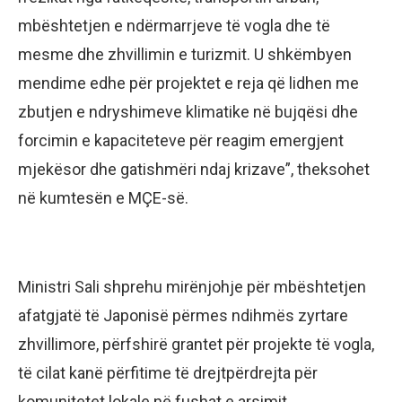
mbështetjen e ndërmarrjeve të vogla dhe të
mesme dhe zhvillimin e turizmit. U shkëmbyen
mendime edhe për projektet e reja që lidhen me
zbutjen e ndryshimeve klimatike në bujqësi dhe
forcimin e kapaciteteve për reagim emergjent
mjekësor dhe gatishmëri ndaj krizave”, theksohet
në kumtesën e MÇE-së.
Ministri Sali shprehu mirënjohje për mbështetjen
afatgjatë të Japonisë përmes ndihmës zyrtare
zhvillimore, përfshirë grantet për projekte të vogla,
të cilat kanë përfitime të drejtpërdrejta për
komunitetet lokale në fushat e arsimit,