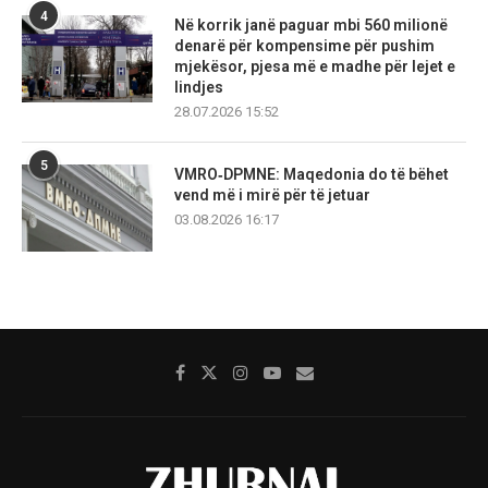
4
Në korrik janë paguar mbi 560 milionë
denarë për kompensime për pushim
mjekësor, pjesa më e madhe për lejet e
lindjes
28.07.2026 15:52
5
VMRO‑DPMNE: Maqedonia do të bëhet
vend më i mirë për të jetuar
03.08.2026 16:17