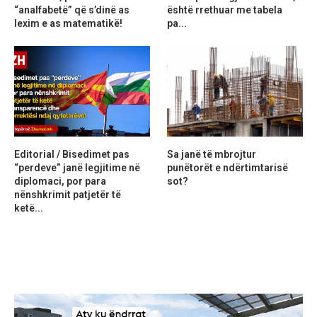
“analfabetë” që s’dinë as
është rrethuar me tabela
lexim e as matematikë!
pa...
Editorial / Bisedimet pas
Sa janë të mbrojtur
“perdeve” janë legjitime në
punëtorët e ndërtimtarisë
diplomaci, por para
sot?
nënshkrimit patjetër të
ketë...