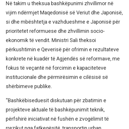
Në takim u theksua bashkëpunimi zhvillimor në
vijim ndërmjet Maqedonisë së Veriut dhe Japonisë,
si dhe mbështetja e vazhdueshme e Japonisë për
prioritetet reformuese dhe zhvillimin socio-
ekonomik të vendit. Ministri Sali theksoi
përkushtimin e Qeverisë për ofrimin e rezultateve
konkrete në kuadër të Agjendës së reformave, me
fokus të veçantë në forcimin e kapaciteteve
institucionale dhe përmirësimin e cilësisë së
shërbimeve publike.
“Bashkëbiseduesit diskutuan për zbatimin e
projekteve aktuale të bashkëpunimit teknik,
përfshirë iniciativat në fushën e zvogëlimit të
rrezikut nga fatkeqësitë, transportin urban,