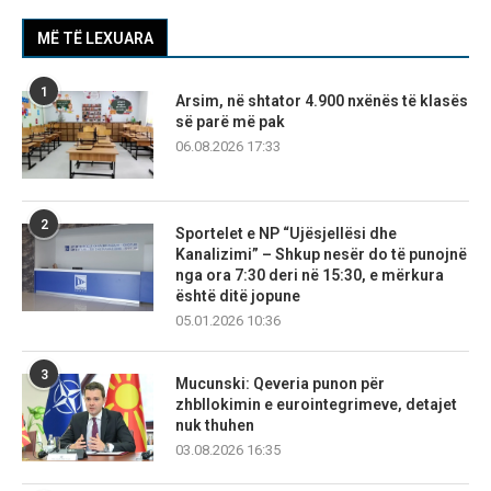
MË TË LEXUARA
1
Arsim, në shtator 4.900 nxënës të klasës
së parë më pak
06.08.2026 17:33
2
Sportelet e NP “Ujësjellësi dhe
Kanalizimi” – Shkup nesër do të punojnë
nga ora 7:30 deri në 15:30, e mërkura
është ditë jopune
05.01.2026 10:36
3
Mucunski: Qeveria punon për
zhbllokimin e eurointegrimeve, detajet
nuk thuhen
03.08.2026 16:35