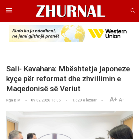
Sali- Kavahara: Mbështetja japoneze
kyçe për reformat dhe zhvillimin e
Maqedonisë së Veriut
A+
A-
Nga
B.M
09.02.2026 15:05
1,520
e lexuar