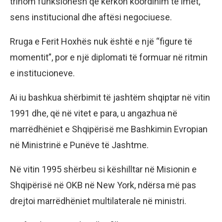
trinom funksionesh që kërkon koordinim të imët,
sens institucional dhe aftësi negociuese.
Rruga e Ferit Hoxhës nuk është e një “figure të
momentit”, por e një diplomati të formuar në ritmin
e institucioneve.
Ai iu bashkua shërbimit të jashtëm shqiptar në vitin
1991 dhe, që në vitet e para, u angazhua në
marrëdhëniet e Shqipërisë me Bashkimin Evropian
në Ministrinë e Punëve të Jashtme.
Në vitin 1995 shërbeu si këshilltar në Misionin e
Shqipërisë në OKB në New York, ndërsa më pas
drejtoi marrëdhëniet multilaterale në ministri.