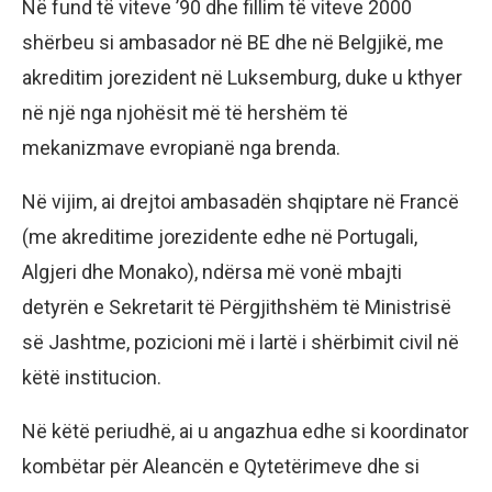
Në fund të viteve ’90 dhe fillim të viteve 2000
shërbeu si ambasador në BE dhe në Belgjikë, me
akreditim jorezident në Luksemburg, duke u kthyer
në një nga njohësit më të hershëm të
mekanizmave evropianë nga brenda.
Në vijim, ai drejtoi ambasadën shqiptare në Francë
(me akreditime jorezidente edhe në Portugali,
Algjeri dhe Monako), ndërsa më vonë mbajti
detyrën e Sekretarit të Përgjithshëm të Ministrisë
së Jashtme, pozicioni më i lartë i shërbimit civil në
këtë institucion.
Në këtë periudhë, ai u angazhua edhe si koordinator
kombëtar për Aleancën e Qytetërimeve dhe si