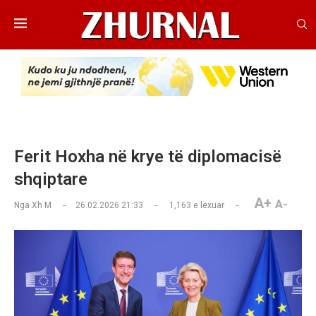
Ferit Hoxha në krye të diplomacisë
shqiptare
A+
A-
Nga
Xh M
26.02.2026 21:33
1,163
e lexuar