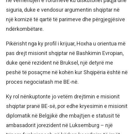
në vëmendjen e forumeve ku diskutohet paqja dhe
siguria, duke e vendosur argumentin shqiptar në
një kornizë të qartë të parimeve dhe përgjegjësive
ndërkombëtare.
Pikërisht nga ky profil i krijuar, Hoxha u orientua më
pas drejt misionit shqiptar në Bashkimin Evropian,
duke qenë rezident në Bruksel, një detyrë me
peshë të posaçme në kohën kur Shqipëria është në
proces negociatash me BE-në.
Ky rol nënkuptonte jo vetëm drejtimin e misionit
shqiptar pranë BE-së, por edhe kryesimin e misionit
diplomatik në Belgjikë dhe mbajtjen e statusit të
ambasadorit jorezident në Luksemburg – një