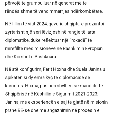
përvojë të grumbulluar në qendrat më të
rëndësishme të vendimmarrjes ndërkombëtare.
Në fillim të vitit 2024, qeveria shqiptare prezantoi
zyrtarisht një seri lëvizjesh në rangje të larta
diplomatike, duke reflektuar një “rokadë” të
mirëfilltë mes misioneve në Bashkimin Evropian
dhe Kombet e Bashkuara.
Në atë konfigurim, Ferit Hoxha dhe Suela Janina u
spikatën si dy emra kyç të diplomacisë së
karrierës: Hoxha, pas përmbylljes së mandatit të
Shqipërisë në Këshillin e Sigurimit 2021-2023;
Janina, me eksperiencën e saj të gjatë në misionin
pranë BE-së dhe me angazhimin në procesin e