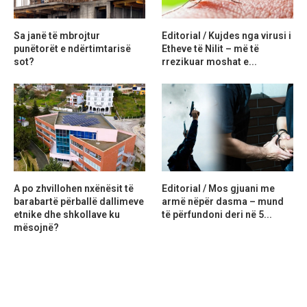
Sa janë të mbrojtur
Editorial / Kujdes nga virusi i
punëtorët e ndërtimtarisë
Etheve të Nilit – më të
sot?
rrezikuar moshat e...
A po zhvillohen nxënësit të
Editorial / Mos gjuani me
barabartë përballë dallimeve
armë nëpër dasma – mund
etnike dhe shkollave ku
të përfundoni deri në 5...
mësojnë?