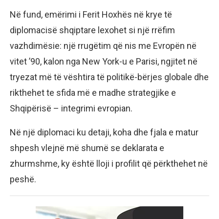
Në fund, emërimi i Ferit Hoxhës në krye të
diplomacisë shqiptare lexohet si një rrëfim
vazhdimësie: një rrugëtim që nis me Evropën në
vitet ’90, kalon nga New York-u e Parisi, ngjitet në
tryezat më të vështira të politikë-bërjes globale dhe
rikthehet te sfida më e madhe strategjike e
Shqipërisë – integrimi evropian.
Në një diplomaci ku detaji, koha dhe fjala e matur
shpesh vlejnë më shumë se deklarata e
zhurmshme, ky është lloji i profilit që përkthehet në
peshë.