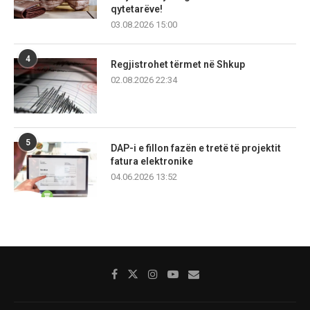
qytetarëve!
03.08.2026 15:00
4
Regjistrohet tërmet në Shkup
02.08.2026 22:34
5
DAP-i e fillon fazën e tretë të projektit
fatura elektronike
04.06.2026 13:52