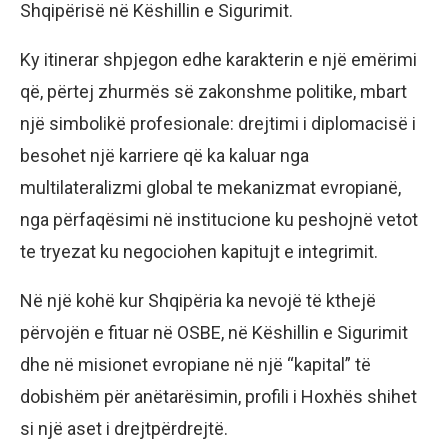
Shqipërisë në Këshillin e Sigurimit.
Ky itinerar shpjegon edhe karakterin e një emërimi
që, përtej zhurmës së zakonshme politike, mbart
një simbolikë profesionale: drejtimi i diplomacisë i
besohet një karriere që ka kaluar nga
multilateralizmi global te mekanizmat evropianë,
nga përfaqësimi në institucione ku peshojnë vetot
te tryezat ku negociohen kapitujt e integrimit.
Në një kohë kur Shqipëria ka nevojë të kthejë
përvojën e fituar në OSBE, në Këshillin e Sigurimit
dhe në misionet evropiane në një “kapital” të
dobishëm për anëtarësimin, profili i Hoxhës shihet
si një aset i drejtpërdrejtë.