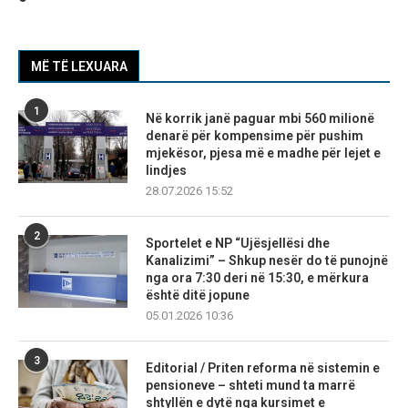
MË TË LEXUARA
1
Në korrik janë paguar mbi 560 milionë
denarë për kompensime për pushim
mjekësor, pjesa më e madhe për lejet e
lindjes
28.07.2026 15:52
2
Sportelet e NP “Ujësjellësi dhe
Kanalizimi” – Shkup nesër do të punojnë
nga ora 7:30 deri në 15:30, e mërkura
është ditë jopune
05.01.2026 10:36
3
Editorial / Priten reforma në sistemin e
pensioneve – shteti mund ta marrë
shtyllën e dytë nga kursimet e