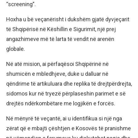
“screening”.
Hoxha u bë veçanërisht i dukshëm gjatë dyvjeçarit
të Shqipërisë në Këshillin e Sigurimit, një prej
angazhimeve më të larta të vendit në arenën
globale.
Në atë mision, ai përfaqësoi Shqipërinë në
shumicën e mbledhjeve, duke u dalluar në
qëndrime të artikuluara dhe replika të drejtpërdrejta,
sidomos kur në tryezë përplaseshin parimet e së
drejtës ndërkombëtare me logjikën e forcës.
Në mënyrë të veçantë, ai u identifikua si një nga
zërat që e mbajti çështjen e Kosovës të pranishme