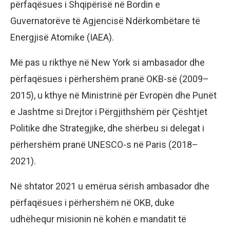
përfaqësues i Shqipërisë në Bordin e
Guvernatorëve të Agjencisë Ndërkombëtare të
Energjisë Atomike (IAEA).
Më pas u rikthye në New York si ambasador dhe
përfaqësues i përhershëm pranë OKB-së (2009–
2015), u kthye në Ministrinë për Evropën dhe Punët
e Jashtme si Drejtor i Përgjithshëm për Çështjet
Politike dhe Strategjike, dhe shërbeu si delegat i
përhershëm pranë UNESCO-s në Paris (2018–
2021).
Në shtator 2021 u emërua sërish ambasador dhe
përfaqësues i përhershëm në OKB, duke
udhëhequr misionin në kohën e mandatit të