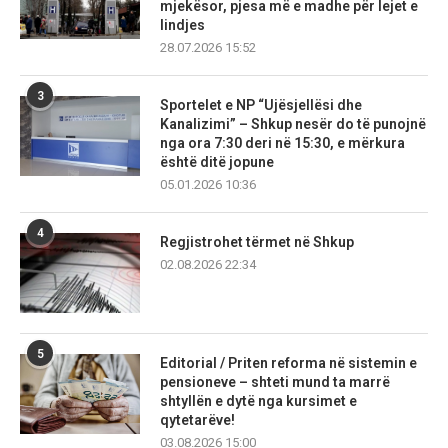
mjekësor, pjesa më e madhe për lejet e
lindjes
28.07.2026 15:52
3
Sportelet e NP “Ujësjellësi dhe
Kanalizimi” – Shkup nesër do të punojnë
nga ora 7:30 deri në 15:30, e mërkura
është ditë jopune
05.01.2026 10:36
4
Regjistrohet tërmet në Shkup
02.08.2026 22:34
5
Editorial / Priten reforma në sistemin e
pensioneve – shteti mund ta marrë
shtyllën e dytë nga kursimet e
qytetarëve!
03.08.2026 15:00