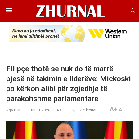
Filipçe thotë se nuk do të marrë
pjesë në takimin e liderëve: Mickoski
po kërkon alibi për zgjedhje të
parakohshme parlamentare
A+
A-
Nga
B.M
08.01.2026 13:49
2,087
e lexuar