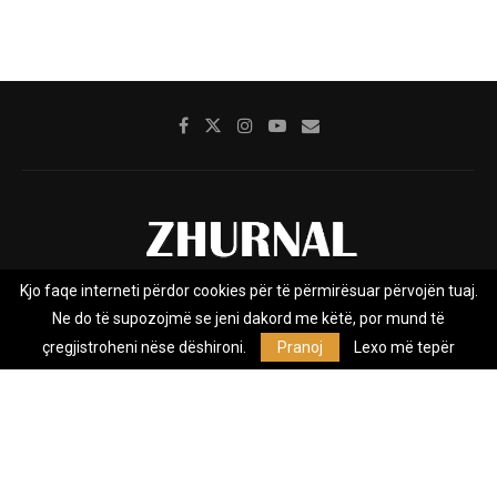
Kjo faqe interneti përdor cookies për të përmirësuar përvojën tuaj.
Rreth nesh
Impresumi
Marketing
Kontakt
Ne do të supozojmë se jeni dakord me këtë, por mund të
Privacy Policy
çregjistroheni nëse dëshironi.
Pranoj
Lexo më tepër
Zhurnal.mk është Agjenci e Lajmeve e pavarur, e themeluar në vitin
2009, që e mbulon Maqedoninë, Kosovën, Shqipërinë edhe lajmet
nga bota.
@2026 - All Right Reserved. Designed and Developed by
Anet.Com.Mk