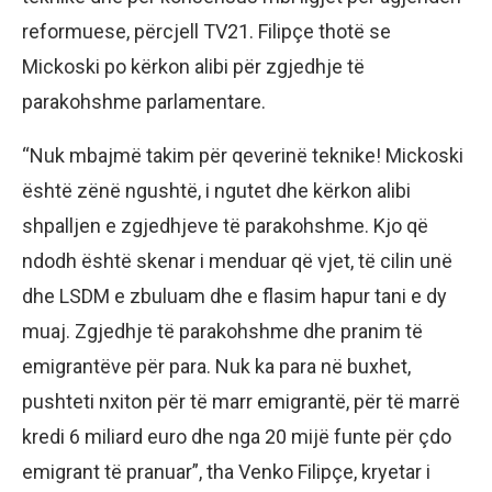
reformuese, përcjell TV21. Filipçe thotë se
Mickoski po kërkon alibi për zgjedhje të
parakohshme parlamentare.
“Nuk mbajmë takim për qeverinë teknike! Mickoski
është zënë ngushtë, i ngutet dhe kërkon alibi
shpalljen e zgjedhjeve të parakohshme. Kjo që
ndodh është skenar i menduar që vjet, të cilin unë
dhe LSDM e zbuluam dhe e flasim hapur tani e dy
muaj. Zgjedhje të parakohshme dhe pranim të
emigrantëve për para. Nuk ka para në buxhet,
pushteti nxiton për të marr emigrantë, për të marrë
kredi 6 miliard euro dhe nga 20 mijë funte për çdo
emigrant të pranuar”, tha Venko Filipçe, kryetar i