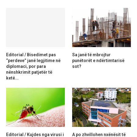
Editorial / Bisedimet pas
Sa janë të mbrojtur
“perdeve” janë legjitime në
punëtorët e ndërtimtarisë
diplomaci, por para
sot?
nënshkrimit patjetër të
ketë...
Editorial / Kujdes nga virusi i
A po zhvillohen nxënësit të