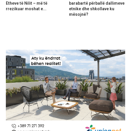
Etheve të Nilit – më të
barabartë përballë dallimeve
rrezikuar moshat e...
etnike dhe shkollave ku
mësojnë?