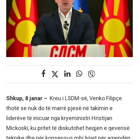
Shkup, 8 janar –
Kreu i LSDM-së, Venko Filipçe
thotë se nuk do të marrë pjesë në takimin e
liderëve të inicuar nga kryeministri Hristijan
Mickoski, ku pritet të diskutohet heqjen e qeverisë
teknike dhe për konsensus mbi ligjet për agjendën