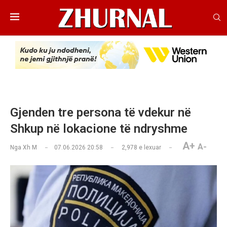
Gjenden tre persona të vdekur në
Shkup në lokacione të ndryshme
A+
A-
Nga
Xh M
07.06.2026 20:58
2,978
e lexuar