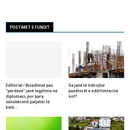
POSTIMET E FUNDIT
Editorial / Bisedimet pas
Sa janë të mbrojtur
“perdeve” janë legjitime në
punëtorët e ndërtimtarisë
diplomaci, por para
sot?
nënshkrimit patjetër të
ketë...