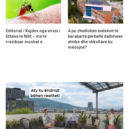
Editorial / Kujdes nga virusi i
A po zhvillohen nxënësit të
Etheve të Nilit – më të
barabartë përballë dallimeve
rrezikuar moshat e...
etnike dhe shkollave ku
mësojnë?