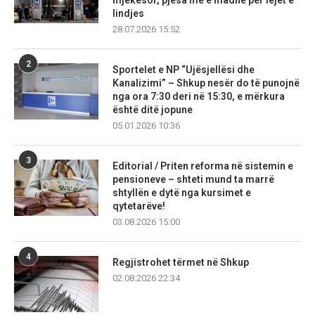
mjekësor, pjesa më e madhe për lejet e
lindjes
28.07.2026 15:52
2
Sportelet e NP “Ujësjellësi dhe
Kanalizimi” – Shkup nesër do të punojnë
nga ora 7:30 deri në 15:30, e mërkura
është ditë jopune
05.01.2026 10:36
3
Editorial / Priten reforma në sistemin e
pensioneve – shteti mund ta marrë
shtyllën e dytë nga kursimet e
qytetarëve!
03.08.2026 15:00
4
Regjistrohet tërmet në Shkup
02.08.2026 22:34