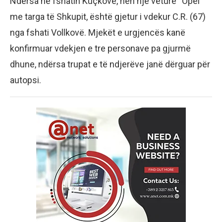
Ndërsa në fshatin Kuçkovë, nën një veturë “Opel”
me targa të Shkupit, është gjetur i vdekur C.R. (67)
nga fshati Vollkovë. Mjekët e urgjencës kanë
konfirmuar vdekjen e tre personave pa gjurmë
dhune, ndërsa trupat e të ndjerëve janë dërguar për
autopsi.