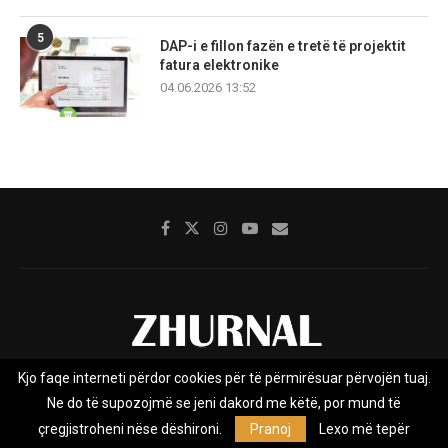
5
DAP-i e fillon fazën e tretë të projektit
fatura elektronike
04.06.2026 13:52
Kjo faqe interneti përdor cookies për të përmirësuar përvojën tuaj.
Rreth nesh
Impresumi
Marketing
Kontakt
Ne do të supozojmë se jeni dakord me këtë, por mund të
Privacy Policy
çregjistroheni nëse dëshironi.
Pranoj
Lexo më tepër