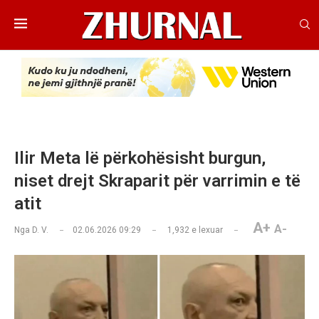
Ilir Meta lë përkohësisht burgun,
niset drejt Skraparit për varrimin e të
atit
A+
A-
Nga
D. V.
02.06.2026 09:29
1,932
e lexuar