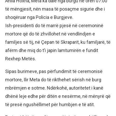
Anila Hoxha, Meta ka dalë nga burgu në orën 07:00
të mëngjesit, nën masa të posaçme sigurie dhe i
shoqëruar nga Policia e Burgjeve.
Ish-presidenti do të marrë pjesë në ceremoninë
mortore që do të zhvillohet në vendlindjen e
familjes së tij, në Çepan të Skraparit, ku familjarë, të
afërm dhe miq do t’i japin lamtumirën e fundit
Rexhep Metës.
Sipas burimeve, pas përfundimit të ceremonisë
mortore, Ilir Meta do të rikthehet sërish në burg
mbrëmjen e sotme. Ndërkohë, autoritetet i kanë
dhënë leje edhe për ditën e nesërme, në mënyrë që
të presë ngushëllimet për humbjen e të atit.