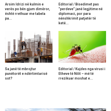
Arsim Idrizi në kulmin e
Editorial / Bisedimet pas
verës po bën gjum dimëror,
“perdeve” janë legjitime në
është rrethuar me tabela
diplomaci, por para
pa...
nënshkrimit patjetër të
ketë...
Sa janë të mbrojtur
Editorial / Kujdes nga virusi i
punëtorët e ndërtimtarisë
Etheve të Nilit – më të
sot?
rrezikuar moshat e...