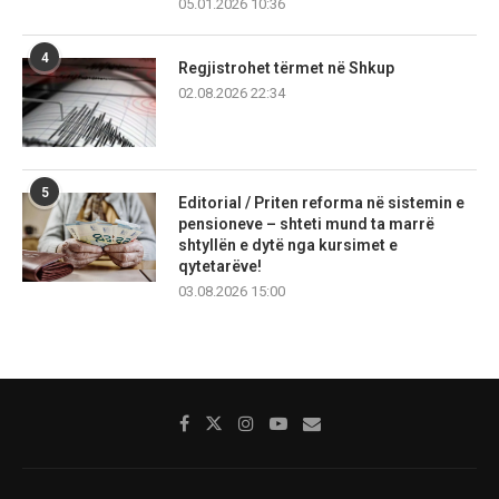
05.01.2026 10:36
4
Regjistrohet tërmet në Shkup
02.08.2026 22:34
5
Editorial / Priten reforma në sistemin e
pensioneve – shteti mund ta marrë
shtyllën e dytë nga kursimet e
qytetarëve!
03.08.2026 15:00