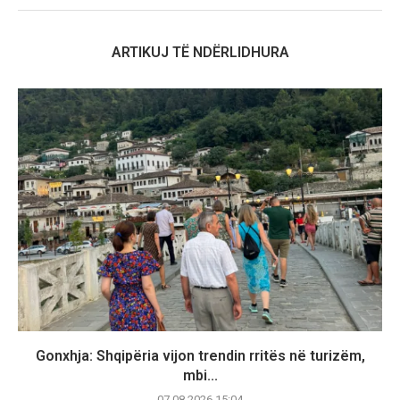
ARTIKUJ TË NDËRLIDHURA
Gonxhja: Shqipëria vijon trendin rritës në turizëm,
mbi...
07.08.2026 15:04