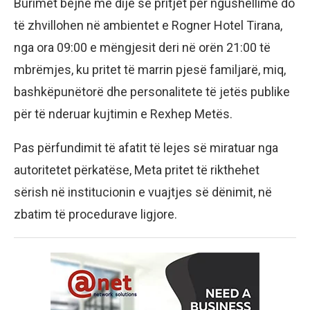
Burimet bëjnë me dije se pritjet për ngushëllime do
të zhvillohen në ambientet e Rogner Hotel Tirana,
nga ora 09:00 e mëngjesit deri në orën 21:00 të
mbrëmjes, ku pritet të marrin pjesë familjarë, miq,
bashkëpunëtorë dhe personalitete të jetës publike
për të nderuar kujtimin e Rexhep Metës.
Pas përfundimit të afatit të lejes së miratuar nga
autoritetet përkatëse, Meta pritet të rikthehet
sërish në institucionin e vuajtjes së dënimit, në
zbatim të procedurave ligjore.