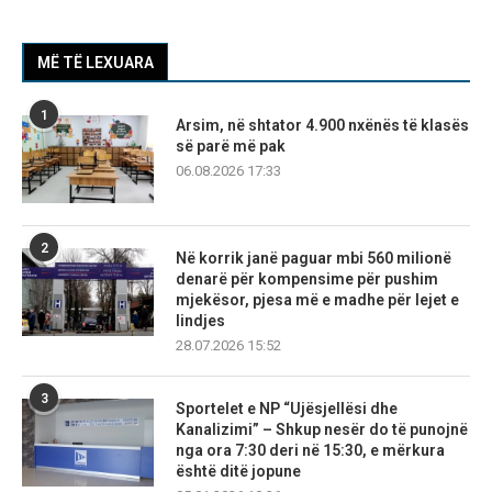
MË TË LEXUARA
1
Arsim, në shtator 4.900 nxënës të klasës
së parë më pak
06.08.2026 17:33
2
Në korrik janë paguar mbi 560 milionë
denarë për kompensime për pushim
mjekësor, pjesa më e madhe për lejet e
lindjes
28.07.2026 15:52
3
Sportelet e NP “Ujësjellësi dhe
Kanalizimi” – Shkup nesër do të punojnë
nga ora 7:30 deri në 15:30, e mërkura
është ditë jopune