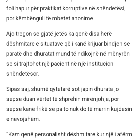
foli hapur për praktikat korruptive në shëndetësi,
por këmbënguli të mbetet anonime.
Ajo tregon se gjatë jetës ka qenë disa herë
dëshmitare e situatave që i kanë krijuar bindjen se
paratë dhe dhuratat mund të ndikojnë në mënyrën
se si trajtohet një pacient në një institucion
shëndetësor.
Sipas saj, shumë qytetarë sot japin dhurata jo
sepse duan vërtet të shprehin mirënjohje, por
sepse kanë frikë se pa to nuk do të marrin kujdesin
e nevojshëm.
“Kam qenë personalisht dëshmitare kur një i afërm