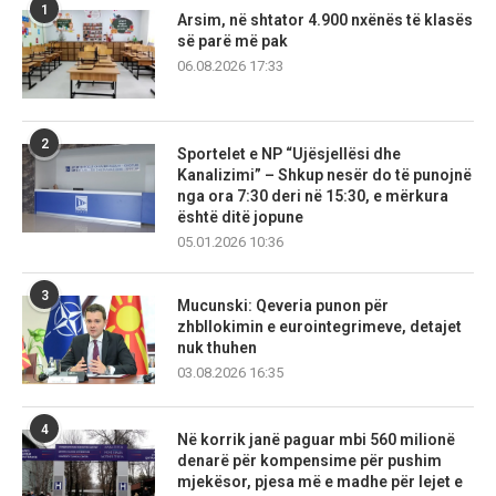
1
Arsim, në shtator 4.900 nxënës të klasës
së parë më pak
06.08.2026 17:33
2
Sportelet e NP “Ujësjellësi dhe
Kanalizimi” – Shkup nesër do të punojnë
nga ora 7:30 deri në 15:30, e mërkura
është ditë jopune
05.01.2026 10:36
3
Mucunski: Qeveria punon për
zhbllokimin e eurointegrimeve, detajet
nuk thuhen
03.08.2026 16:35
4
Në korrik janë paguar mbi 560 milionë
denarë për kompensime për pushim
mjekësor, pjesa më e madhe për lejet e