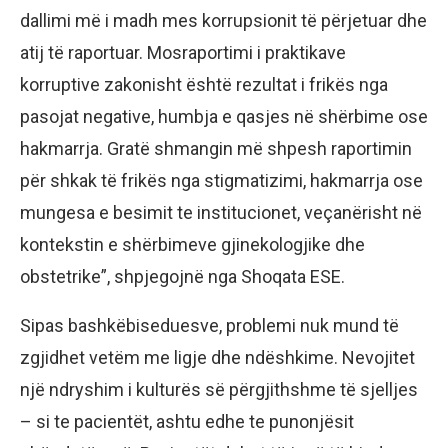
dallimi më i madh mes korrupsionit të përjetuar dhe
atij të raportuar. Mosraportimi i praktikave
korruptive zakonisht është rezultat i frikës nga
pasojat negative, humbja e qasjes në shërbime ose
hakmarrja. Gratë shmangin më shpesh raportimin
për shkak të frikës nga stigmatizimi, hakmarrja ose
mungesa e besimit te institucionet, veçanërisht në
kontekstin e shërbimeve gjinekologjike dhe
obstetrike”, shpjegojnë nga Shoqata ESE.
Sipas bashkëbiseduesve, problemi nuk mund të
zgjidhet vetëm me ligje dhe ndëshkime. Nevojitet
një ndryshim i kulturës së përgjithshme të sjelljes
– si te pacientët, ashtu edhe te punonjësit