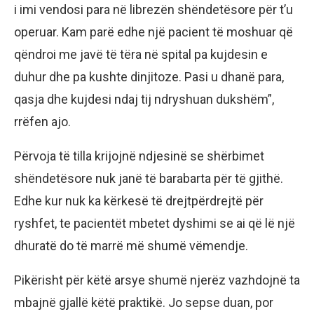
i imi vendosi para në librezën shëndetësore për t’u
operuar. Kam parë edhe një pacient të moshuar që
qëndroi me javë të tëra në spital pa kujdesin e
duhur dhe pa kushte dinjitoze. Pasi u dhanë para,
qasja dhe kujdesi ndaj tij ndryshuan dukshëm”,
rrëfen ajo.
Përvoja të tilla krijojnë ndjesinë se shërbimet
shëndetësore nuk janë të barabarta për të gjithë.
Edhe kur nuk ka kërkesë të drejtpërdrejtë për
ryshfet, te pacientët mbetet dyshimi se ai që lë një
dhuratë do të marrë më shumë vëmendje.
Pikërisht për këtë arsye shumë njerëz vazhdojnë ta
mbajnë gjallë këtë praktikë. Jo sepse duan, por