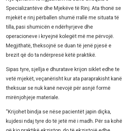
Specializantëve dhe Mjekëve të Rinj. Ata thonë se
mjekët e rinj përballen shumë rrallë me situata të
tilla, pasi shumicën e ndërhyrjeve dhe
operacioneve i kryejnë kolegët më me përvojë.
Megjithatë, theksojnë se duan të jenë pjesë e
brezit që do ta ndërpresë këtë praktikë.
Sipas tyre, sjellja e dhuratave krijon siklet edhe te
vetë mjekët, veçanërisht kur ata paraprakisht kanë
theksuar se nuk kanë nevojë për asnjë formë
mirënjohjeje materiale.
“Krijohet bindja se nëse pacientët japin diçka,
kujdesi ndaj tyre do të jetë më i madh. Për sa kohë
që kjo praktikë ekziston, do të ekzistojë edhe