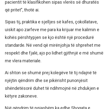
pacientit të klasifikohen sipas vlerës së dhuratës
që pritet”, thotë ai.
Sipas tij, praktika e sjelljes së kafes, çokollatave,
uiskit apo zarfeve me para ka krijuar me kalimin e
kohës përshtypjen se kjo është një procedurë
standarde. Në vend që mirënjohja të shprehet me
respekt dhe fjalë, ajo po lidhet gjithnjë e më shumë
me vlera materiale.
Ai shton se shumë prej kolegëve të tij ndajnë të
njëjtin qëndrim dhe se pikërisht punonjësit
shëndetësorë duhet të ndihmojnë në zhdukjen e
këtyre zakoneve.
Një qëndrim të ngjashëm ka edhe Shoqata e