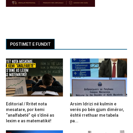
POSTIMET E FUNDIT
Editorial / Rritet nota
Arsim Idrizi në kulmin e
mesatare, por kemi
verës po bën gjum dimëror,
“analfabetë” që s’dinë as
është rrethuar me tabela
lexim e as matematikë!
pa...