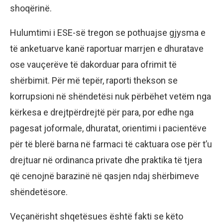
shoqërinë.
Hulumtimi i ESE-së tregon se pothuajse gjysma e
të anketuarve kanë raportuar marrjen e dhuratave
ose vauçerëve të dakorduar para ofrimit të
shërbimit. Për më tepër, raporti thekson se
korrupsioni në shëndetësi nuk përbëhet vetëm nga
kërkesa e drejtpërdrejtë për para, por edhe nga
pagesat joformale, dhuratat, orientimi i pacientëve
për të blerë barna në farmaci të caktuara ose për t’u
drejtuar në ordinanca private dhe praktika të tjera
që cenojnë barazinë në qasjen ndaj shërbimeve
shëndetësore.
Veçanërisht shqetësues është fakti se këto