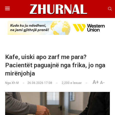
Kafe, uiski apo zarf me para?
Pacientët paguajnë nga frika, jo nga
mirënjohja
A+
A-
Nga
Xh M
26.06.2026 17:08
2,200
e lexuar