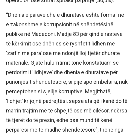
operacion ose shtrat spitalor pa pritje (30,5%).
“Dhënia e parave dhe e dhuratave është forma më
e zakonshme e korrupsionit në shëndetësinë
publike në Maqedoni. Madje 83 për qind e rasteve
të kërkimit ose dhënies së ryshfetit lidhen me
‘zarfin me para’ ose me ndonjë lloj tjetër dhurate
materiale. Gjatë hulumtimit tonë konstatuam se
përdorimi i ‘lidhjeve’ dhe dhënia e dhuratave për
punonjësit shëndetësorë, si pije apo ëmbëlsira, nuk
perceptohen si sjellje korruptive. Megjithatë,
‘lidhjet’ krijojnë padrejtësi, sepse ata që i kanë do të
marrin trajtim më të shpejtë ose më cilësor, ndërsa
të tjerët do të presin, edhe pse mund të kenë
përparësi më të madhe shëndetësore”, thonë nga