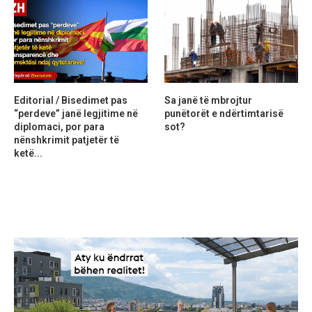
Editorial / Bisedimet pas
Sa janë të mbrojtur
“perdeve” janë legjitime në
punëtorët e ndërtimtarisë
diplomaci, por para
sot?
nënshkrimit patjetër të
ketë...