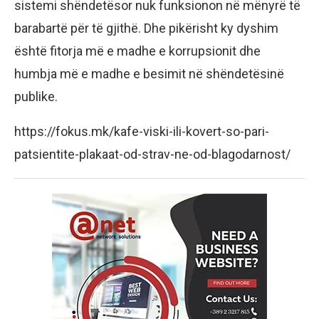
sistemi shëndetësor nuk funksionon në mënyrë të
barabartë për të gjithë. Dhe pikërisht ky dyshim
është fitorja më e madhe e korrupsionit dhe
humbja më e madhe e besimit në shëndetësinë
publike.
https://fokus.mk/kafe-viski-ili-kovert-so-pari-
patsientite-plakaat-od-strav-ne-od-blagodarnost/