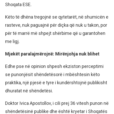
Shoqata ESE.
Këto të dhëna tregojnë se qytetarët, në shumicën e
rasteve, nuk paguajnë për diçka që nuk u takon, por
për të marrë më shpejt shërbime që u garantohen
me ligj.
Mjekët paralajmërojnë: Mirënjohja nuk blihet
Edhe pse në opinion shpesh ekziston perceptimi
se punonjësit shëndetësorë i mbështesin këto
praktika, një pjesë e tyre i kundërshtojnë publikisht
dhuratat në shëndetësi.
Doktor Ivica Apostollov, i cili prej 36 vitesh punon në
shëndetësinë publike dhe është kryetar i Shoqatës