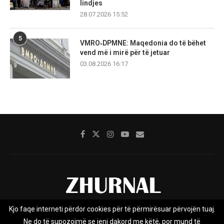
lindjes
28.07.2026 15:52
5
VMRO‑DPMNE: Maqedonia do të bëhet
vend më i mirë për të jetuar
03.08.2026 16:17
Kjo faqe interneti përdor cookies për të përmirësuar përvojën tuaj.
Rreth nesh
Impresumi
Marketing
Kontakt
Ne do të supozojmë se jeni dakord me këtë, por mund të