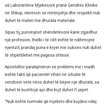
së Laborantëve Mjekësorë pranë Qendrës Klinike
në Shkup, vlerëson se mirënjohja dhe respekti nuk
duhet të maten me dhurata materiale.
Sipas tij, punonjësit shëndetësorë kanë zgjedhur
një profesion, thelbi i të cilit është të ndihmojnë
njerëzit, prandaj puna e kryer me sukses nuk duhet
të shpërblehet me pagesa shtesë.
Apostollov paralajmëron se problemi më i madh
është fakti që pacientët vihen në situatë të
vendosin vetë nëse duhet të bëjnë një dhuratë, sa
duhet të kushtojë ajo dhe kujt duhet t’i jepet.
“Nuk është normale që mjekimi dhe kujdesi ndaj