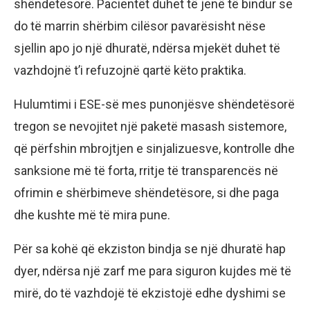
shëndetësorë. Pacientët duhet të jenë të bindur se
do të marrin shërbim cilësor pavarësisht nëse
sjellin apo jo një dhuratë, ndërsa mjekët duhet të
vazhdojnë t’i refuzojnë qartë këto praktika.
Hulumtimi i ESE-së mes punonjësve shëndetësorë
tregon se nevojitet një paketë masash sistemore,
që përfshin mbrojtjen e sinjalizuesve, kontrolle dhe
sanksione më të forta, rritje të transparencës në
ofrimin e shërbimeve shëndetësore, si dhe paga
dhe kushte më të mira pune.
Për sa kohë që ekziston bindja se një dhuratë hap
dyer, ndërsa një zarf me para siguron kujdes më të
mirë, do të vazhdojë të ekzistojë edhe dyshimi se