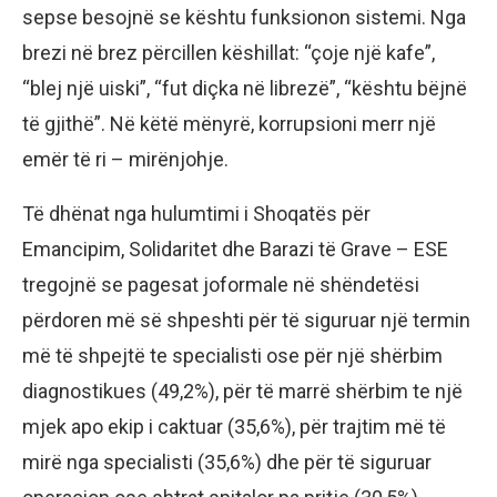
sepse besojnë se kështu funksionon sistemi. Nga
brezi në brez përcillen këshillat: “çoje një kafe”,
“blej një uiski”, “fut diçka në librezë”, “kështu bëjnë
të gjithë”. Në këtë mënyrë, korrupsioni merr një
emër të ri – mirënjohje.
Të dhënat nga hulumtimi i Shoqatës për
Emancipim, Solidaritet dhe Barazi të Grave – ESE
tregojnë se pagesat joformale në shëndetësi
përdoren më së shpeshti për të siguruar një termin
më të shpejtë te specialisti ose për një shërbim
diagnostikues (49,2%), për të marrë shërbim te një
mjek apo ekip i caktuar (35,6%), për trajtim më të
mirë nga specialisti (35,6%) dhe për të siguruar