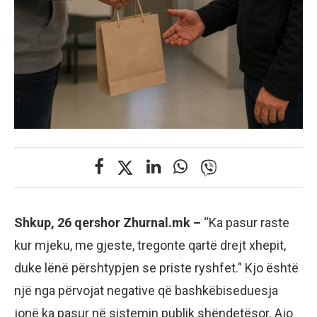
Shkup, 26 qershor Zhurnal.mk –
“Ka pasur raste
kur mjeku, me gjeste, tregonte qartë drejt xhepit,
duke lënë përshtypjen se priste ryshfet.” Kjo është
një nga përvojat negative që bashkëbiseduesja
jonë ka pasur në sistemin publik shëndetësor. Ajo