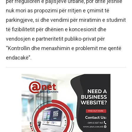
për rregulloren e pajisjeve urbane, por dritë jeshile
nuk mori as propozimi për rritjen e çmimit të
parkingjeve, si dhe vendimi për miratimin e studimit
të fizibilitetit për dhënien e koncesionit dhe
vendosjen e partneritetit publiko-privat për
“Kontrollin dhe menaxhimin e problemit me qentë
endacakë”.