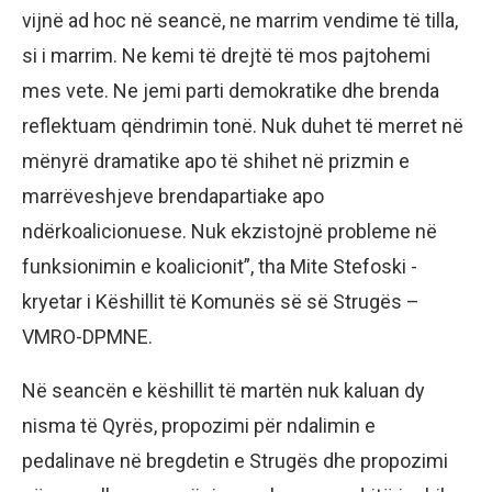
vijnë ad hoc në seancë, ne marrim vendime të tilla,
si i marrim. Ne kemi të drejtë të mos pajtohemi
mes vete. Ne jemi parti demokratike dhe brenda
reflektuam qëndrimin tonë. Nuk duhet të merret në
mënyrë dramatike apo të shihet në prizmin e
marrëveshjeve brendapartiake apo
ndërkoalicionuese. Nuk ekzistojnë probleme në
funksionimin e koalicionit”, tha Mite Stefoski -
kryetar i Këshillit të Komunës së së Strugës –
VMRO-DPMNE.
Në seancën e këshillit të martën nuk kaluan dy
nisma të Qyrës, propozimi për ndalimin e
pedalinave në bregdetin e Strugës dhe propozimi