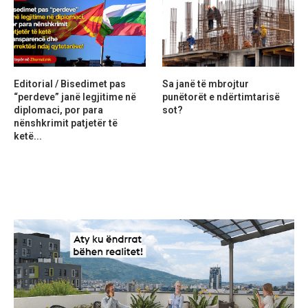
Editorial / Bisedimet pas
Sa janë të mbrojtur
“perdeve” janë legjitime në
punëtorët e ndërtimtarisë
diplomaci, por para
sot?
nënshkrimit patjetër të
ketë...