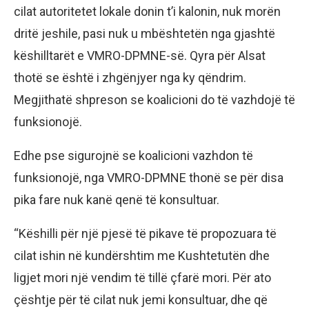
cilat autoritetet lokale donin t’i kalonin, nuk morën
dritë jeshile, pasi nuk u mbështetën nga gjashtë
këshilltarët e VMRO-DPMNE-së. Qyra për Alsat
thotë se është i zhgënjyer nga ky qëndrim.
Megjithatë shpreson se koalicioni do të vazhdojë të
funksionojë.
Edhe pse sigurojnë se koalicioni vazhdon të
funksionojë, nga VMRO-DPMNE thonë se për disa
pika fare nuk kanë qenë të konsultuar.
“Këshilli për një pjesë të pikave të propozuara të
cilat ishin në kundërshtim me Kushtetutën dhe
ligjet mori një vendim të tillë çfarë mori. Për ato
çështje për të cilat nuk jemi konsultuar, dhe që