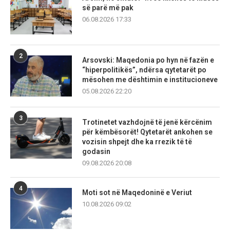
së parë më pak
06.08.2026 17:33
2
Arsovski: Maqedonia po hyn në fazën e
“hiperpolitikës”, ndërsa qytetarët po
mësohen me dështimin e institucioneve
05.08.2026 22:20
3
Trotinetet vazhdojnë të jenë kërcënim
për këmbësorët! Qytetarët ankohen se
vozisin shpejt dhe ka rrezik të të
godasin
09.08.2026 20:08
4
Moti sot në Maqedoninë e Veriut
10.08.2026 09:02