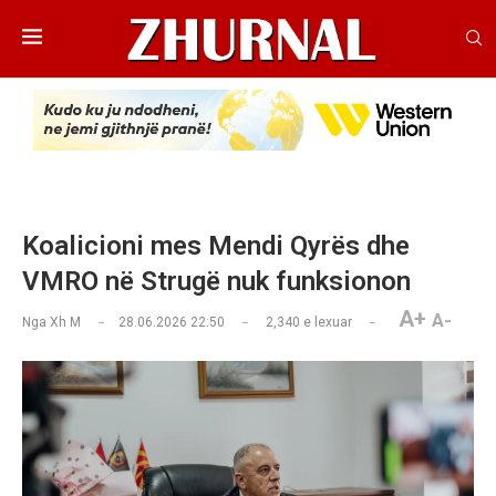
Koalicioni mes Mendi Qyrës dhe
VMRO në Strugë nuk funksionon
A+
A-
Nga
Xh M
28.06.2026 22:50
2,340
e lexuar