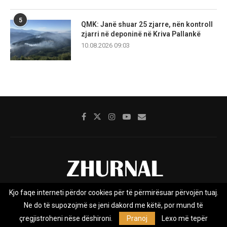
5
QMK: Janë shuar 25 zjarre, nën kontroll
zjarri në deponinë në Kriva Pallankë
10.08.2026 09:03
Kjo faqe interneti përdor cookies për të përmirësuar përvojën tuaj.
Rreth nesh
Impresumi
Marketing
Kontakt
Ne do të supozojmë se jeni dakord me këtë, por mund të
Privacy Policy
çregjistroheni nëse dëshironi.
Pranoj
Lexo më tepër