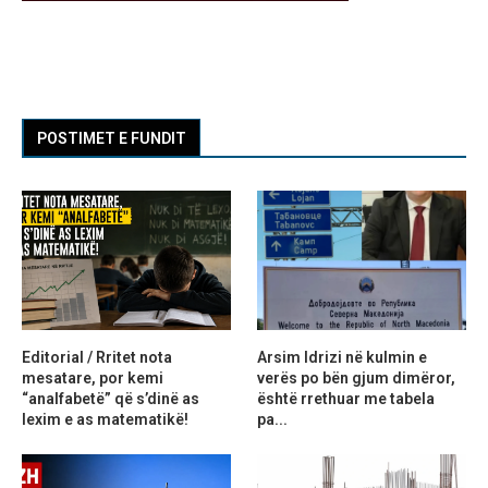
POSTIMET E FUNDIT
Editorial / Rritet nota
Arsim Idrizi në kulmin e
mesatare, por kemi
verës po bën gjum dimëror,
“analfabetë” që s’dinë as
është rrethuar me tabela
lexim e as matematikë!
pa...