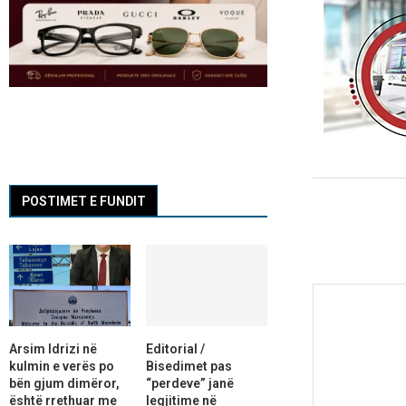
POSTIMET E FUNDIT
Arsim Idrizi në
Editorial /
kulmin e verës po
Bisedimet pas
bën gjum dimëror,
“perdeve” janë
është rrethuar me
legjitime në