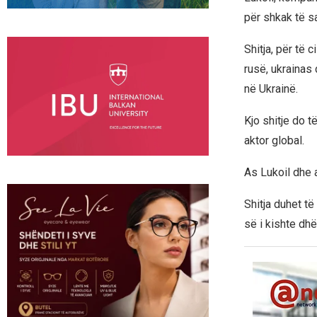
për shkak të s
Shitja, për të 
rusë, ukrainas 
në Ukrainë.
Kjo shitje do t
aktor global.
As Lukoil dhe 
Shitja duhet t
së i kishte dhë