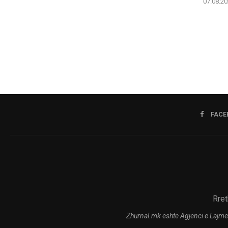
07.08.20
FACE
Rret
Zhurnal.mk është Agjenci e Lajme