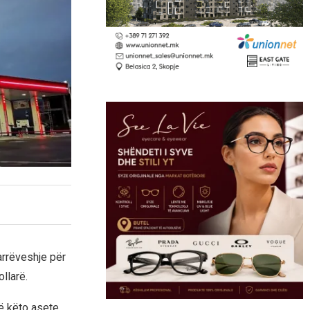
marrëveshje për
llarë.
ë këto asete