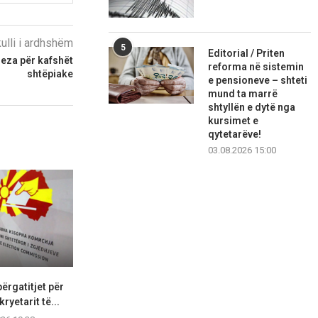
kulli i ardhshëm
5
Editorial / Priten
eza për kafshët
reforma në sistemin
shtëpiake
e pensioneve – shteti
mund ta marrë
shtyllën e dytë nga
kursimet e
qytetarëve!
03.08.2026 15:00
ërgatitjet për
Në Tabanoc nuk të presin
Një turist ng
ryetarit të...
shqip, shqipja hiqet...
lëndime 