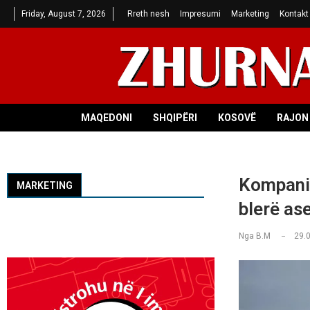
Friday, August 7, 2026
Rreth nesh
Impresumi
Marketing
Kontakt
MAQEDONI
SHQIPËRI
KOSOVË
RAJON 
Kompania
MARKETING
blerë ase
Nga
B.M
29.