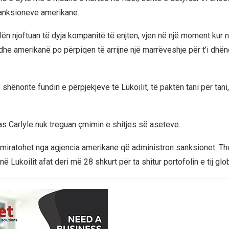
anksioneve amerikane.
cilën njoftuan të dyja kompanitë të enjten, vjen në një moment kur 
dhe amerikanë po përpiqen të arrijnë një marrëveshje për t’i dhën
ë shënonte fundin e përpjekjeve të Lukoilit, të paktën tani për tani,
as Carlyle nuk treguan çmimin e shitjes së aseteve.
ë miratohet nga agjencia amerikane që administron sanksionet. Th
në Lukoilit afat deri më 28 shkurt për ta shitur portofolin e tij glob