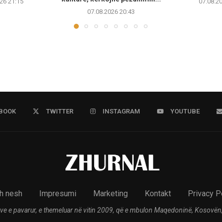
26 21:15
07.08.2
07.08.2026 20:43
BOOK
TWITTER
INSTAGRAM
YOUTUBE
h nesh
Impresumi
Marketing
Kontakt
Privacy P
ve e pavarur, e themeluar në vitin 2009, që e mbulon Maqedoninë, Kosovën,