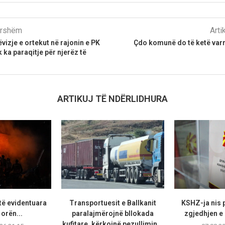
parshëm
Arti
ëvizje e ortekut në rajonin e PK
Çdo komunë do të ketë varr
 ka paraqitje për njerëz të
ARTIKUJ TË NDËRLIDHURA
të evidentuara
Transportuesit e Ballkanit
KSHZ-ja nis p
 orën...
paralajmërojnë bllokada
zgjedhjen e k
kufitare, kërkojnë pezullimin...