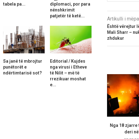
tabela pa...
diplomaci, por para
nënshkrimit
patjetër të ketë...
Artikulli i më
Është vërejtur l
Mali Sharr – nuk
zhdukur
Sa janë të mbrojtur
Editorial / Kujdes
punëtorët e
nga virusi i Etheve
ndërtimtarisë sot?
të Nilit – më të
rrezikuar moshat
e...
Nga 18 zjarre 
deri në