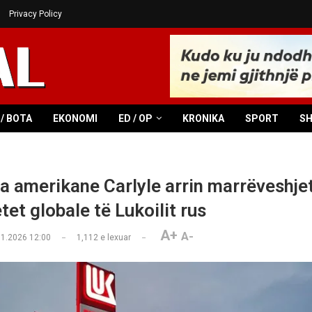
Privacy Policy
/ BOTA
EKONOMI
ED / OP
KRONIKA
SPORT
S
 amerikane Carlyle arrin marrëveshjet 
tet globale të Lukoilit rus
A+
A-
01.2026 12:00
1,112
e lexuar