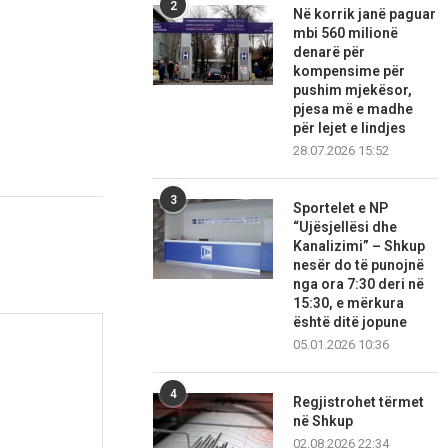
2
Në korrik janë paguar
mbi 560 milionë
denarë për
kompensime për
pushim mjekësor,
pjesa më e madhe
për lejet e lindjes
28.07.2026 15:52
3
Sportelet e NP
“Ujësjellësi dhe
Kanalizimi” – Shkup
nesër do të punojnë
nga ora 7:30 deri në
15:30, e mërkura
është ditë jopune
05.01.2026 10:36
4
Regjistrohet tërmet
në Shkup
02.08.2026 22:34