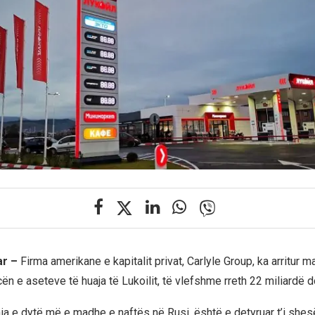
ar –
Firma amerikane e kapitalit privat, Carlyle Group, ka arritur 
cën e aseteve të huaja të Lukoilit, të vlefshme rreth 22 miliardë do
ia e dytë më e madhe e naftës në Rusi, është e detyruar t’i shes