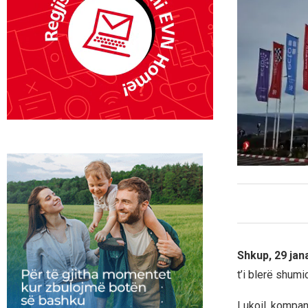
Shkup, 29 jan
t’i blerë shumi
Lukoil, kompan