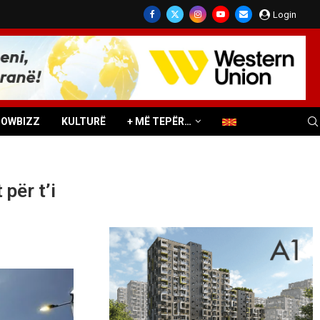
Login
HOWBIZZ
KULTURË
+ MË TEPËR…
për t’i