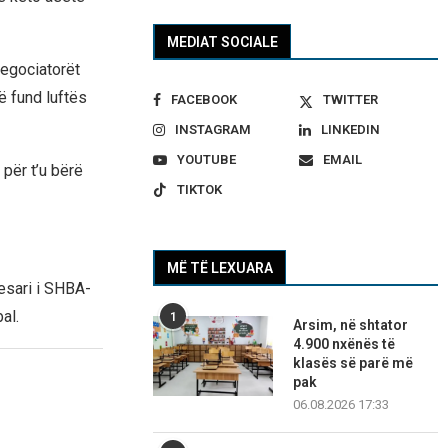
MEDIAT SOCIALE
negociatorët
ë fund luftës
FACEBOOK
TWITTER
INSTAGRAM
LINKEDIN
YOUTUBE
EMAIL
 për t’u bërë
TIKTOK
MË TË LEXUARA
esari i SHBA-
al.
1
Arsim, në shtator
4.900 nxënës të
klasës së parë më
pak
06.08.2026 17:33