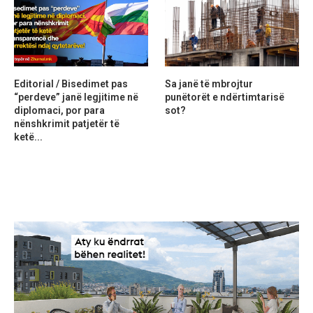
Editorial / Bisedimet pas
Sa janë të mbrojtur
“perdeve” janë legjitime në
punëtorët e ndërtimtarisë
diplomaci, por para
sot?
nënshkrimit patjetër të
ketë...