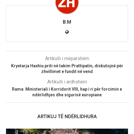
B.M
Artikulli i mëparshëm
Kryetarja Haxhiu priti në takim Prattipatin, diskutojnë për
zhvillimet e fundit në vend
Artikulli i ardhshëm
Rama: Ministeriali i Korridorit VIII, hap i ri për forcimin e
ndërlidhjes dhe sigurisë europiane
ARTIKUJ TË NDËRLIDHURA