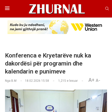
Konferenca e Kryetarëve nuk ka
dakordësi për programin dhe
kalendarin e punimeve
A+
A-
Nga
B.M
18.02.2026 15:58
1,215
e lexuar