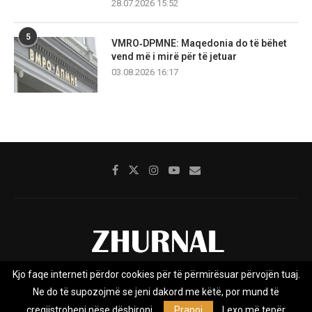
28.07.2026 15:52
5
VMRO‑DPMNE: Maqedonia do të bëhet
vend më i mirë për të jetuar
03.08.2026 16:17
Kjo faqe interneti përdor cookies për të përmirësuar përvojën tuaj.
Rreth nesh
Impresumi
Marketing
Kontakt
Ne do të supozojmë se jeni dakord me këtë, por mund të
Privacy Policy
çregjistroheni nëse dëshironi.
Pranoj
Lexo më tepër