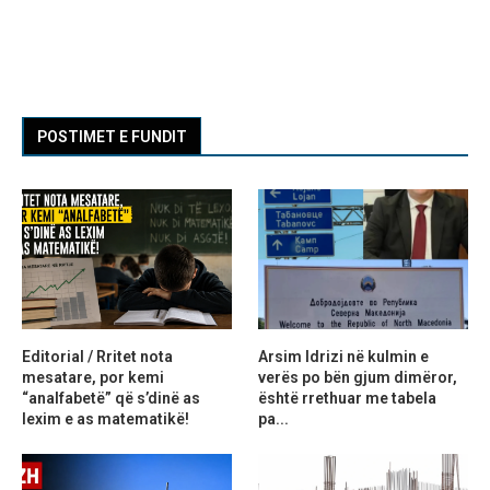
POSTIMET E FUNDIT
Editorial / Rritet nota
Arsim Idrizi në kulmin e
mesatare, por kemi
verës po bën gjum dimëror,
“analfabetë” që s’dinë as
është rrethuar me tabela
lexim e as matematikë!
pa...