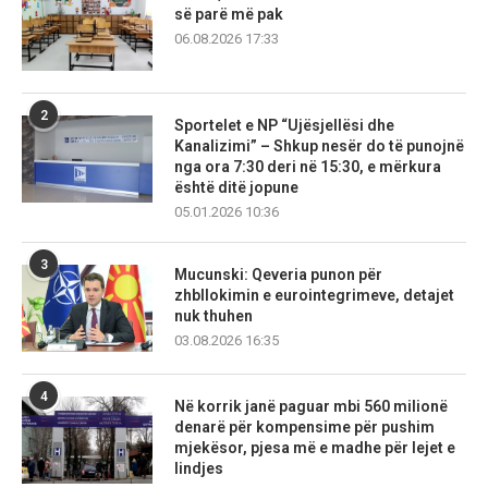
së parë më pak
06.08.2026 17:33
2
Sportelet e NP “Ujësjellësi dhe
Kanalizimi” – Shkup nesër do të punojnë
nga ora 7:30 deri në 15:30, e mërkura
është ditë jopune
05.01.2026 10:36
3
Mucunski: Qeveria punon për
zhbllokimin e eurointegrimeve, detajet
nuk thuhen
03.08.2026 16:35
4
Në korrik janë paguar mbi 560 milionë
denarë për kompensime për pushim
mjekësor, pjesa më e madhe për lejet e
lindjes