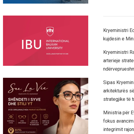
Kryeministri Ed
kujdesin e Min
Kryeministri Ra
arterieje strat
ndërveprueshm
Sipas Kryeminis
arkitekturës së
strategjike të 
Ministria për E
fokus avancimi
integrimit rajon