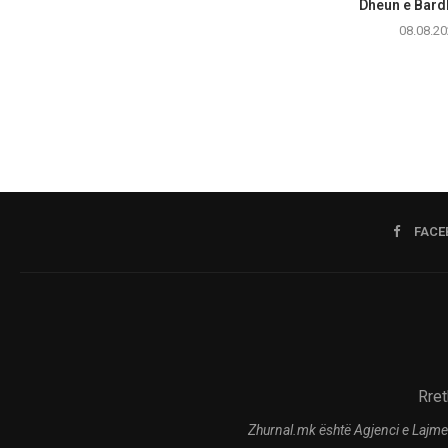
Dheun e Bardhë
08.08.20
FACE
Rret
Zhurnal.mk është Agjenci e Lajme