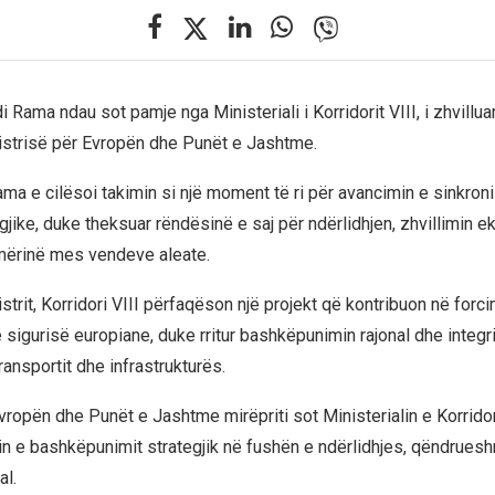
i Rama ndau sot pamje nga Ministeriali i Korridorit VIII, i zhvillua
istrisë për Evropën dhe Punët e Jashtme.
ma e cilësoi takimin si një moment të ri për avancimin e sinkroni
egjike, duke theksuar rëndësinë e saj për ndërlidhjen, zhvillimin 
ërinë mes vendeve aleate.
trit, Korridori VIII përfaqëson një projekt që kontribuon në forci
 sigurisë europiane, duke rritur bashkëpunimin rajonal dhe integri
transportit dhe infrastrukturës.
vropën dhe Punët e Jashtme mirëpriti sot Ministerialin e Korridor
n e bashkëpunimit strategjik në fushën e ndërlidhjes, qëndrues
al.