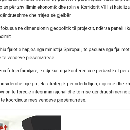
opian për zhvillimin ekonomik dhe rolin e Korridorit VIII si katalizat
 qëndrueshme dhe rritjes së gjelbër.
u fokusua në dimensionin gjeopolitik të projektit, ndërsa paneli i ka
ncimit.
shiu fjalët e hapjes nga ministrja Spiropali, të pasuara nga fjalimet
 të vendeve pjesëmarrëse.
zua fotoja familjare, e ndjekur nga konferenca e përbashkët për s
konsiderohet një projekt strategjik për ndërlidhjen, sigurinë dhe zh
ynon të forcojë integrimin rajonal dhe të rrisë qëndrueshmërinë
 të koordinuar mes vendeve pjesëmarrëse.