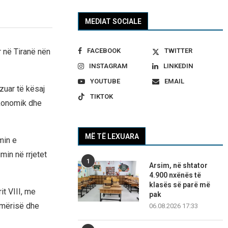
MEDIAT SOCIALE
FACEBOOK
TWITTER
r në Tiranë nën
INSTAGRAM
LINKEDIN
YOUTUBE
EMAIL
zuar të kësaj
TIKTOK
ekonomik dhe
MË TË LEXUARA
min e
min në rrjetet
1
Arsim, në shtator
4.900 nxënës të
klasës së parë më
it VIII, me
pak
hmërisë dhe
06.08.2026 17:33