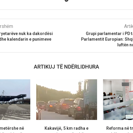
parshëm
Arti
ryetarëve nuk ka dakordësi
Grupi parlamentar i PD 
dhe kalendarin e punimeve
Parlamentit Europian: Shq
luftën n
ARTIKUJ TË NDËRLIDHURA
metërshe në
Kakavijë, 5 km radha e
Reforma në t