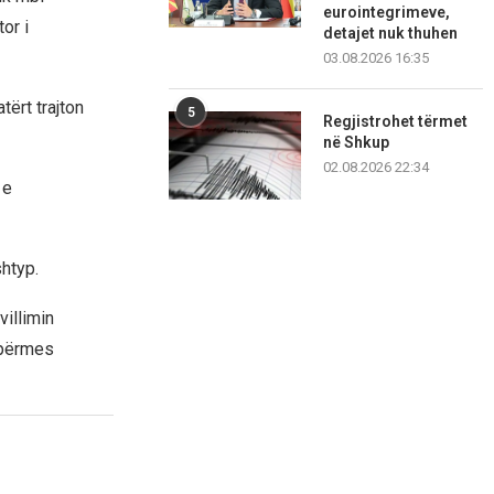
eurointegrimeve,
or i
detajet nuk thuhen
03.08.2026 16:35
tërt trajton
5
Regjistrohet tërmet
në Shkup
02.08.2026 22:34
 e
htyp.
villimin
 përmes