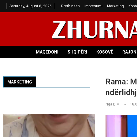
Saturday, August 8, 2026
Rreth nesh
Impresumi
Marketing
Kont
MAQEDONI
SHQIPËRI
KOSOVË
RAJON 
Rama: Min
MARKETING
ndërlidh
Nga
B.M
18.