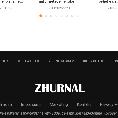
, pritja në...
automjeteve në tokën...
bëhet e de
26 11:12
07.08.2026 22:31
07.08.2
BOOK
TWITTER
INSTAGRAM
YOUTUBE
h nesh
Impresumi
Marketing
Kontakt
Privacy P
ve e pavarur, e themeluar në vitin 2009, që e mbulon Maqedoninë, Kosovën,