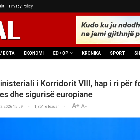
akt
Privacy Policy
/ BOTA
EKONOMI
ED / OP
KRONIKA
SPORT
S
isteriali i Korridorit VIII, hap i ri për 
jes dhe sigurisë europiane
A+
A-
02.2026 15:59
1,351
e lexuar