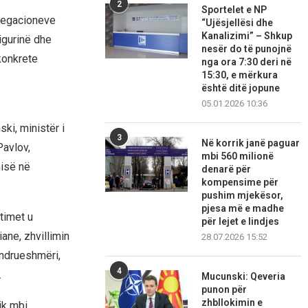
2
Sportelet e NP
elegacioneve
“Ujësjellësi dhe
Kanalizimi” – Shkup
sigurinë dhe
nesër do të punojnë
 konkrete
nga ora 7:30 deri në
15:30, e mërkura
është ditë jopune
05.01.2026 10:36
ki, ministër i
3
Në korrik janë paguar
avlov,
mbi 560 milionë
nisë në
denarë për
kompensime për
pushim mjekësor,
pjesa më e madhe
utimet u
për lejet e lindjes
ane, zhvillimin
28.07.2026 15:52
ëndrueshmëri,
4
.
Mucunski: Qeveria
punon për
zhbllokimin e
ik mbi