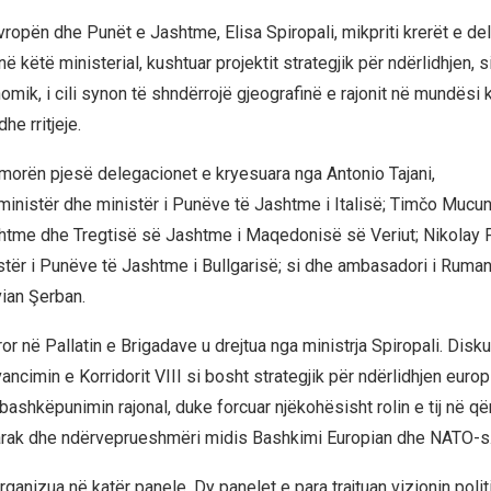
Evropën dhe Punët e Jashtme, Elisa Spiropali, mikpriti krerët e d
 këtë ministerial, kushtuar projektit strategjik për ndërlidhjen, 
omik, i cili synon të shndërrojë gjeografinë e rajonit në mundësi
e rritjeje.
 morën pjesë delegacionet e kryesuara nga Antonio Tajani,
nistër dhe ministër i Punëve të Jashtme i Italisë; Timčo Mucuns
tme dhe Tregtisë së Jashtme i Maqedonisë së Veriut; Nikolay P
ër i Punëve të Jashtme i Bullgarisë; si dhe ambasadori i Ruma
vian Şerban.
or në Pallatin e Brigadave u drejtua nga ministrja Spiropali. Disk
ncimin e Korridorit VIII si bosht strategjik për ndërlidhjen europi
ashkëpunimin rajonal, duke forcuar njëkohësisht rolin e tij në q
arak dhe ndërveprueshmëri midis Bashkimi Europian dhe NATO-s
organizua në katër panele. Dy panelet e para trajtuan vizionin polit