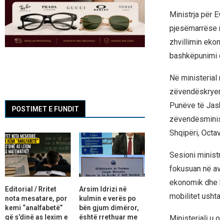
Ministrja për 
pjesëmarrëse në
zhvillimin ekon
bashkëpunimi dh
Në ministerial
zëvendëskryemi
Punëve të Jash
POSTIMET E FUNDIT
zëvendësminist
Shqipëri, Octa
Sesioni ministr
fokusuan në ava
ekonomik dhe b
Editorial / Rritet
Arsim Idrizi në
mobilitet usht
nota mesatare, por
kulmin e verës po
kemi “analfabetë”
bën gjum dimëror,
që s’dinë as lexim e
është rrethuar me
Ministeriali u 