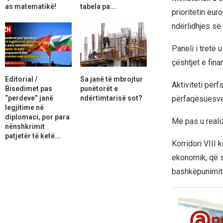
as matematikë!
tabela pa...
prioritetin eur
ndërlidhjes së
Paneli i tretë 
çështjet e fina
Editorial /
Sa janë të mbrojtur
Aktiviteti përf
Bisedimet pas
punëtorët e
“perdeve” janë
ndërtimtarisë sot?
përfaqësuesve
legjitime në
diplomaci, por para
Më pas u reali
nënshkrimit
patjetër të ketë...
Korridori VIII 
ekonomik, që s
bashkëpunimit