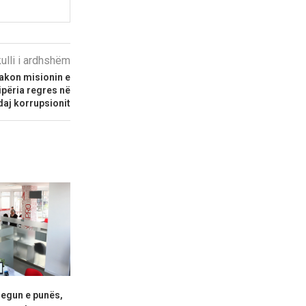
kulli i ardhshëm
takon misionin e
ipëria regres në
daj korrupsionit
regun e punës,
Senati i SHBA-ve konfirmon
“Ju erdhi fu