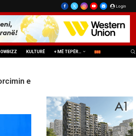
Login
HOWBIZZ
KULTURË
+ MË TEPËR…
forcimin e