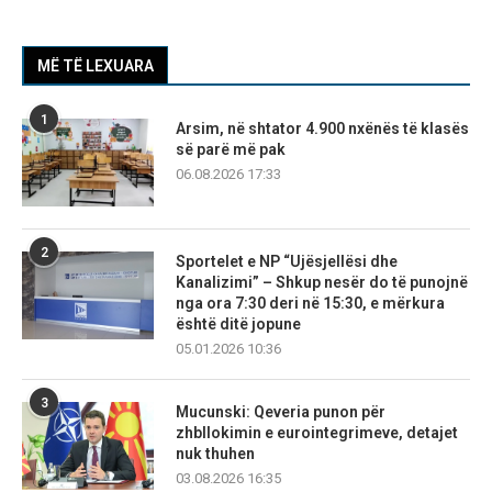
MË TË LEXUARA
1
Arsim, në shtator 4.900 nxënës të klasës
së parë më pak
06.08.2026 17:33
2
Sportelet e NP “Ujësjellësi dhe
Kanalizimi” – Shkup nesër do të punojnë
nga ora 7:30 deri në 15:30, e mërkura
është ditë jopune
05.01.2026 10:36
3
Mucunski: Qeveria punon për
zhbllokimin e eurointegrimeve, detajet
nuk thuhen
03.08.2026 16:35