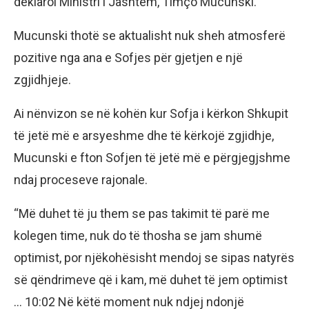
deklaroi Ministri i Jashtëm, Timço Mucunski.
Mucunski thotë se aktualisht nuk sheh atmosferë
pozitive nga ana e Sofjes për gjetjen e një
zgjidhjeje.
Ai nënvizon se në kohën kur Sofja i kërkon Shkupit
të jetë më e arsyeshme dhe të kërkojë zgjidhje,
Mucunski e fton Sofjen të jetë më e përgjegjshme
ndaj proceseve rajonale.
“Më duhet të ju them se pas takimit të parë me
kolegen time, nuk do të thosha se jam shumë
optimist, por njëkohësisht mendoj se sipas natyrës
së qëndrimeve që i kam, më duhet të jem optimist
… 10:02 Në këtë moment nuk ndjej ndonjë