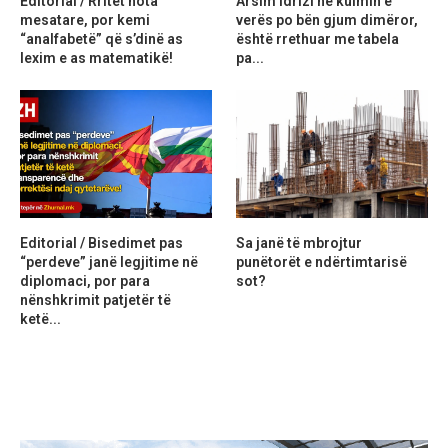
Editorial / Rritet nota
Arsim Idrizi në kulmin e
mesatare, por kemi
verës po bën gjum dimëror,
“analfabetë” që s’dinë as
është rrethuar me tabela
lexim e as matematikë!
pa...
Editorial / Bisedimet pas
Sa janë të mbrojtur
“perdeve” janë legjitime në
punëtorët e ndërtimtarisë
diplomaci, por para
sot?
nënshkrimit patjetër të
ketë...