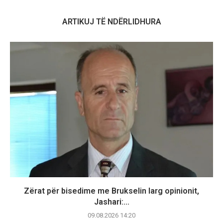
ARTIKUJ TË NDËRLIDHURA
Zërat për bisedime me Brukselin larg opinionit,
Jashari:...
09.08.2026 14:20