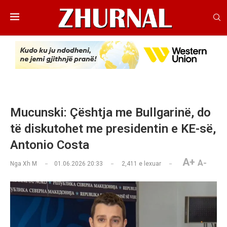
Mucunski: Çështja me Bullgarinë, do
të diskutohet me presidentin e KE-së,
Antonio Costa
A+
A-
Nga
Xh M
01.06.2026 20:33
2,411
e lexuar