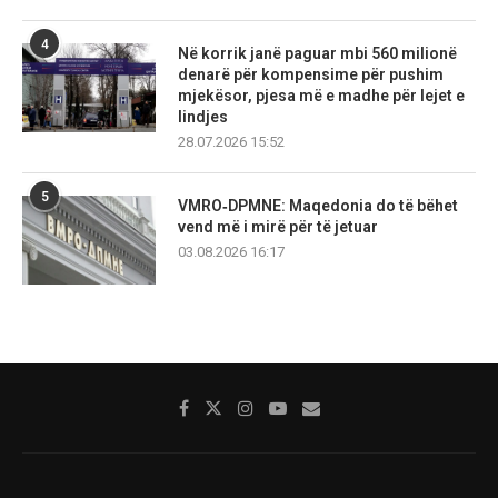
4
Në korrik janë paguar mbi 560 milionë
denarë për kompensime për pushim
mjekësor, pjesa më e madhe për lejet e
lindjes
28.07.2026 15:52
5
VMRO‑DPMNE: Maqedonia do të bëhet
vend më i mirë për të jetuar
03.08.2026 16:17