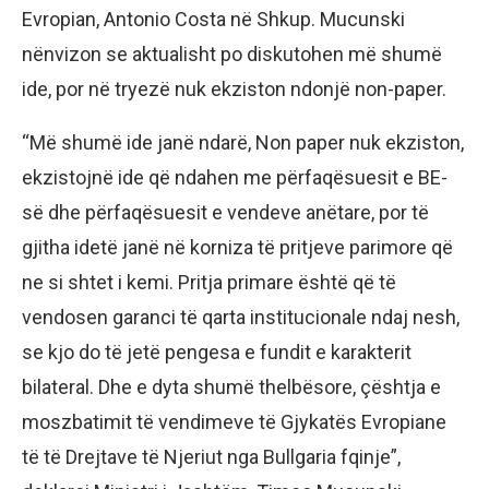
Evropian, Antonio Costa në Shkup. Mucunski
nënvizon se aktualisht po diskutohen më shumë
ide, por në tryezë nuk ekziston ndonjë non-paper.
“Më shumë ide janë ndarë, Non paper nuk ekziston,
ekzistojnë ide që ndahen me përfaqësuesit e BE-
së dhe përfaqësuesit e vendeve anëtare, por të
gjitha idetë janë në korniza të pritjeve parimore që
ne si shtet i kemi. Pritja primare është që të
vendosen garanci të qarta institucionale ndaj nesh,
se kjo do të jetë pengesa e fundit e karakterit
bilateral. Dhe e dyta shumë thelbësore, çështja e
moszbatimit të vendimeve të Gjykatës Evropiane
të të Drejtave të Njeriut nga Bullgaria fqinje”,