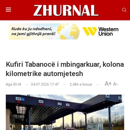
Kufiri Tabanocë i mbingarkuar, kolona
kilometrike automjetesh
A+
A-
Nga
Xh M
04.07.2026 17:47
2,486
e lexuar