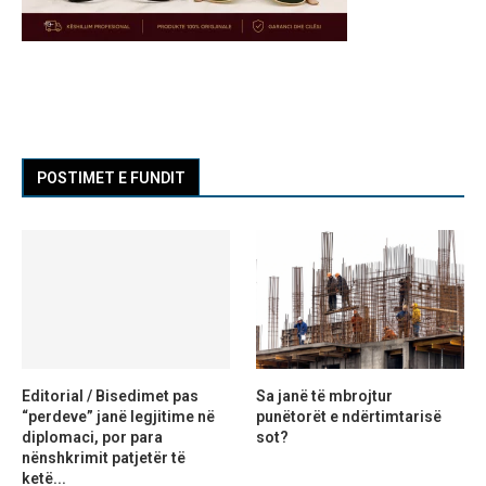
POSTIMET E FUNDIT
Editorial / Bisedimet pas
Sa janë të mbrojtur
“perdeve” janë legjitime në
punëtorët e ndërtimtarisë
diplomaci, por para
sot?
nënshkrimit patjetër të
ketë...