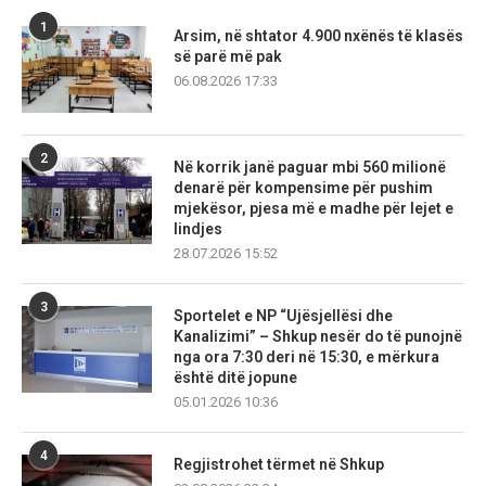
1
Arsim, në shtator 4.900 nxënës të klasës
së parë më pak
06.08.2026 17:33
2
Në korrik janë paguar mbi 560 milionë
denarë për kompensime për pushim
mjekësor, pjesa më e madhe për lejet e
lindjes
28.07.2026 15:52
3
Sportelet e NP “Ujësjellësi dhe
Kanalizimi” – Shkup nesër do të punojnë
nga ora 7:30 deri në 15:30, e mërkura
është ditë jopune
05.01.2026 10:36
4
Regjistrohet tërmet në Shkup