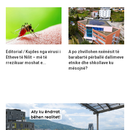
Editorial / Kujdes nga virusi i
A po zhvillohen nxënësit të
Etheve të Nilit – më të
barabartë përballë dallimeve
rrezikuar moshat e...
etnike dhe shkollave ku
mësojnë?