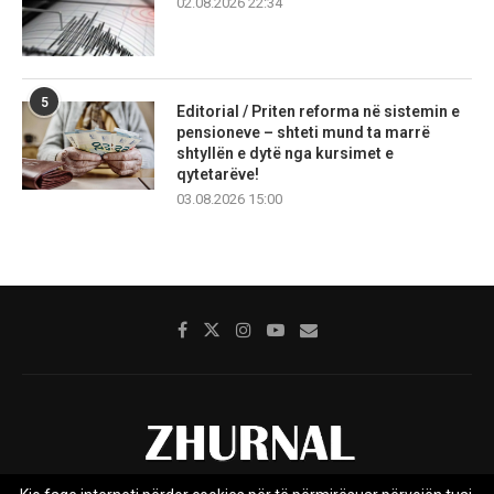
02.08.2026 22:34
5
Editorial / Priten reforma në sistemin e
pensioneve – shteti mund ta marrë
shtyllën e dytë nga kursimet e
qytetarëve!
03.08.2026 15:00