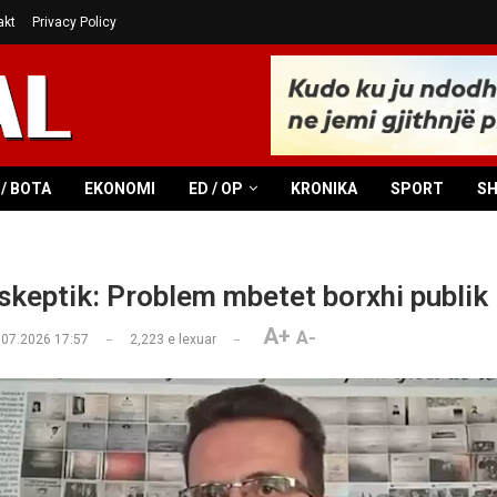
akt
Privacy Policy
/ BOTA
EKONOMI
ED / OP
KRONIKA
SPORT
S
skeptik: Problem mbetet borxhi publik
A+
A-
.07.2026 17:57
2,223
e lexuar