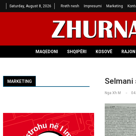
Saturday, August 8, 2026
Rreth nesh
Impresumi
Marketing
Kont
MAQEDONI
SHQIPËRI
KOSOVË
RAJON 
Selmani 
MARKETING
Nga
Xh M
04