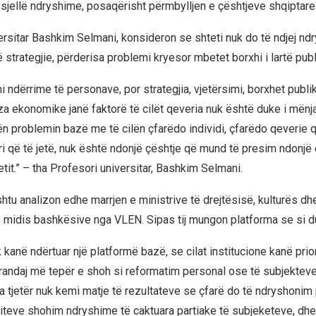
 sjellë ndryshime, posaqërisht përmbylljen e çështjeve shqiptare
ersitar Bashkim Selmani, konsideron se shteti nuk do të ndjej nd
strategjie, përderisa problemi kryesor mbetet borxhi i lartë publ
 ndërrime të personave, por strategjia, vjetërsimi, borxhet publi
iza ekonomike janë faktorë të cilët qeveria nuk është duke i mënj
ën problemin bazë me të cilën çfarëdo individi, çfarëdo qeverie q
ri që të jetë, nuk është ndonjë çështje që mund të presim ndonjë 
etit.” – tha Profesori universitar, Bashkim Selmani.
htu analizon edhe marrjen e ministrive të drejtësisë, kulturës dh
midis bashkësive nga VLEN. Sipas tij mungon platforma se si du
 kanë ndërtuar një platformë bazë, se cilat institucione kanë prio
randaj më tepër e shoh si reformatim personal ose të subjekteve 
a tjetër nuk kemi matje të rezultateve se çfarë do të ndryshonim 
iteve shohim ndryshime të caktuara partiake të subjeketeve, dhe 