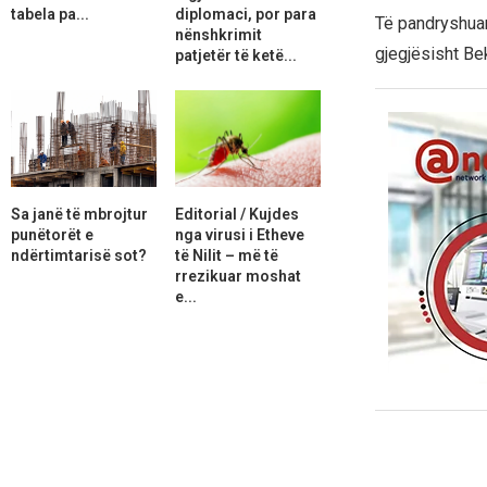
tabela pa...
diplomaci, por para
Të pandryshuar
nënshkrimit
gjegjësisht Be
patjetër të ketë...
Sa janë të mbrojtur
Editorial / Kujdes
punëtorët e
nga virusi i Etheve
ndërtimtarisë sot?
të Nilit – më të
rrezikuar moshat
e...