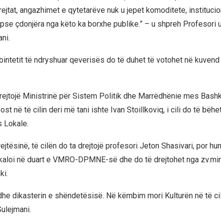
rejtat, angazhimet e qytetarëve nuk u jepet komoditete, institucio
pse çdonjëra nga këto ka borxhe publike.” – u shpreh Profesori un
ni.
bintetit të ndryshuar qeverisës do të duhet të votohet në kuvend 
rejtojë Ministrinë për Sistem Politik dhe Marrëdhënie mes Bas
st në të cilin deri më tani ishte Ivan Stoillkoviq, i cili do të bëhe
 Lokale.
jtësinë, të cilën do ta drejtojë profesori Jeton Shasivari, por hu
a kaloi në duart e VMRO-DPMNE-së dhe do të drejtohet nga zv.mini
ki.
e dikasterin e shëndetësisë. Në këmbim mori Kulturën në të ci
Sulejmani.