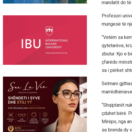
mandatit do të
Profesori univ
mungesë të një 
“Vetëm sa kemi
qytetarëve, kr
zbutur. Kjo e b
çfarëdo minist
sa i përket sht
Selmani gjithas
marrëdhënieve 
“Shqiptarët nuk
çduhet bërë. P
Mirëpo, nga an
se brenda dy v