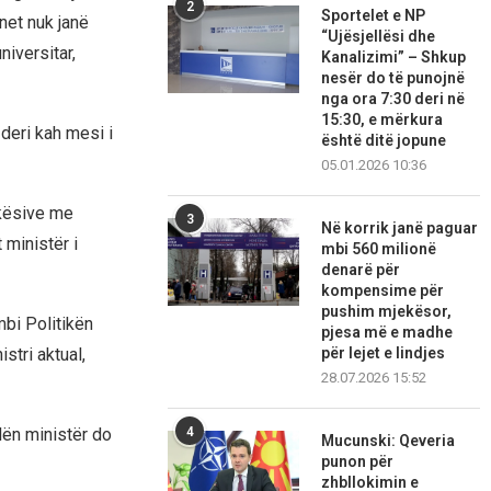
2
Sportelet e NP
net nuk janë
“Ujësjellësi dhe
iversitar,
Kanalizimi” – Shkup
nesër do të punojnë
nga ora 7:30 deri në
15:30, e mërkura
deri kah mesi i
është ditë jopune
05.01.2026 10:36
hkësive me
3
Në korrik janë paguar
t ministër i
mbi 560 milionë
denarë për
kompensime për
pushim mjekësor,
mbi Politikën
pjesa më e madhe
stri aktual,
për lejet e lindjes
28.07.2026 15:52
lën ministër do
4
Mucunski: Qeveria
punon për
zhbllokimin e