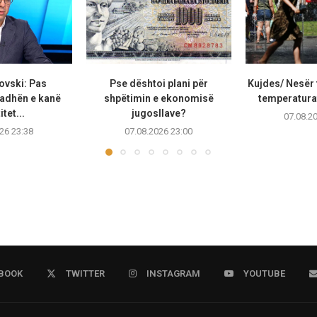
ovski: Pas
Pse dështoi plani për
Kujdes/ Nesër 
adhën e kanë
shpëtimin e ekonomisë
temperaturat
tet...
jugosllave?
07.08.2
26 23:38
07.08.2026 23:00
BOOK
TWITTER
INSTAGRAM
YOUTUBE