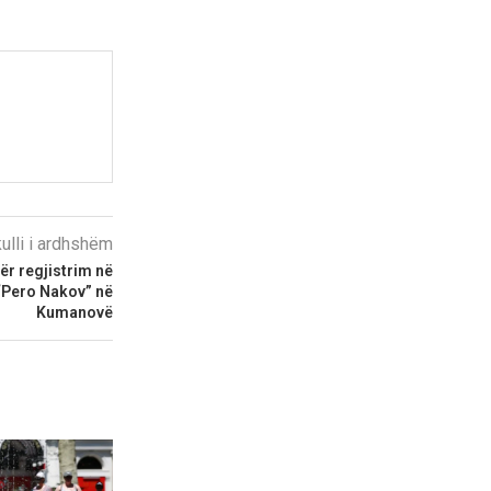
kulli i ardhshëm
ër regjistrim në
“Pero Nakov” në
Kumanovë