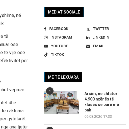
.
MEDIAT SOCIALE
ryshime, në
ik.
FACEBOOK
TWITTER
ke të
INSTAGRAM
LINKEDIN
anuar ose
YOUTUBE
EMAIL
ë të vijë ose
TIKTOK
efektivitet për
MË TË LEXUARA
e
het vepruar.
1
Arsim, në shtator
4.900 nxënës të
ritet dhe
klasës së parë më
pak
të caktuara.
06.08.2026 17:33
për qytetarët
nga ana tjetër