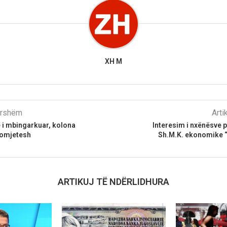
XH M
parshëm
Arti
 i mbingarkuar, kolona
Interesim i nxënësve p
tomjetesh
Sh.M.K. ekonomike 
ARTIKUJ TË NDËRLIDHURA