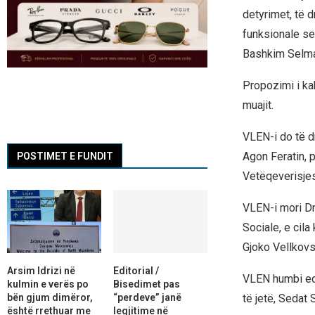
detyrimet, të d
funksionale se
Bashkim Selma
Propozimi i ka
muajit.
VLEN-i do të d
Agon Feratin, po
POSTIMET E FUNDIT
Vetëqeverisjes
VLEN-i mori Dre
Sociale, e cil
Gjoko Vellkovs
Arsim Idrizi në
Editorial /
VLEN humbi edh
kulmin e verës po
Bisedimet pas
bën gjum dimëror,
“perdeve” janë
të jetë, Sedat 
është rrethuar me
legjitime në