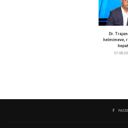
Dr. Trajan
helmimeve, r
hepati
07.08.20
FACE