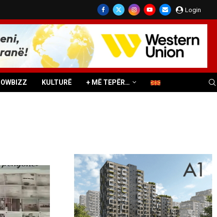
Login
HOWBIZZ
KULTURË
+ MË TEPËR…