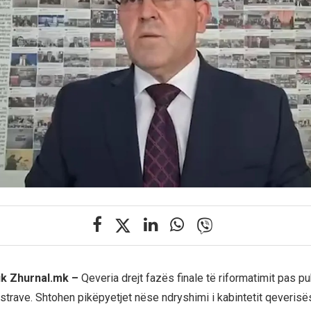
ik Zhurnal.mk –
Qeveria drejt fazës finale të riformatimit pas pu
strave. Shtohen pikëpyetjet nëse ndryshimi i kabintetit qeverisë