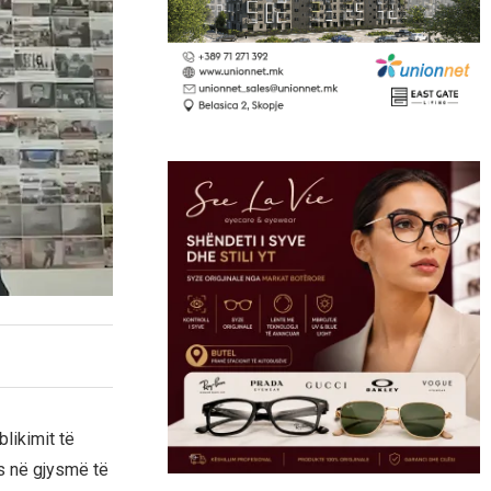
blikimit të
s në gjysmë të