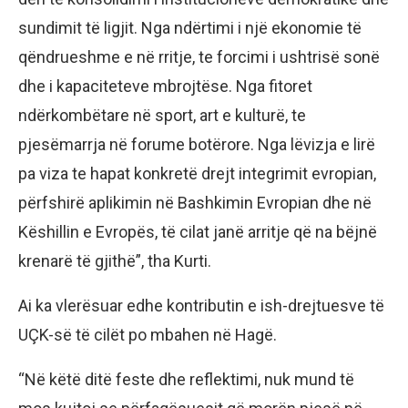
sundimit të ligjit. Nga ndërtimi i një ekonomie të
qëndrueshme e në rritje, te forcimi i ushtrisë sonë
dhe i kapaciteteve mbrojtëse. Nga fitoret
ndërkombëtare në sport, art e kulturë, te
pjesëmarrja në forume botërore. Nga lëvizja e lirë
pa viza te hapat konkretë drejt integrimit evropian,
përfshirë aplikimin në Bashkimin Evropian dhe në
Këshillin e Evropës, të cilat janë arritje që na bëjnë
krenarë të gjithë”, tha Kurti.
Ai ka vlerësuar edhe kontributin e ish-drejtuesve të
UÇK-së të cilët po mbahen në Hagë.
“Në këtë ditë feste dhe reflektimi, nuk mund të