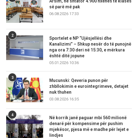
Arsim, në shtator 4.900 nxënës të klasës
së parë më pak
06.08.2026 17:33
2
Sportelet e NP “Ujësjellësi dhe
Kanalizimi” – Shkup nesër do të punojnë
nga ora 7:30 deri në 15:30, e mërkura
është ditë jopune
05.01.2026 10:36
3
Mucunski: Qeveria punon për
zhbllokimin e eurointegrimeve, detajet
nuk thuhen
03.08.2026 16:35
4
Në korrik janë paguar mbi 560 milionë
denarë për kompensime për pushim
mjekësor, pjesa më e madhe për lejet e
lindjes