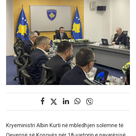
Kryeministri Albin Kurti në mbledhjen solemne të
Qeverisë së Kosovës për 18-vjetorin e pavarësisë,