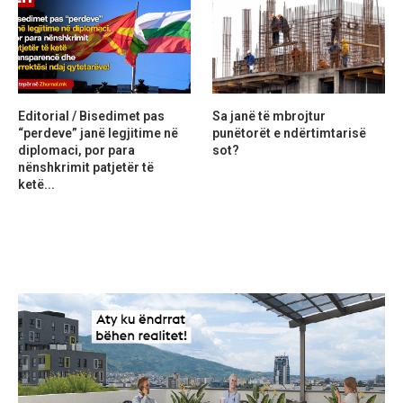
Editorial / Bisedimet pas
Sa janë të mbrojtur
“perdeve” janë legjitime në
punëtorët e ndërtimtarisë
diplomaci, por para
sot?
nënshkrimit patjetër të
ketë...