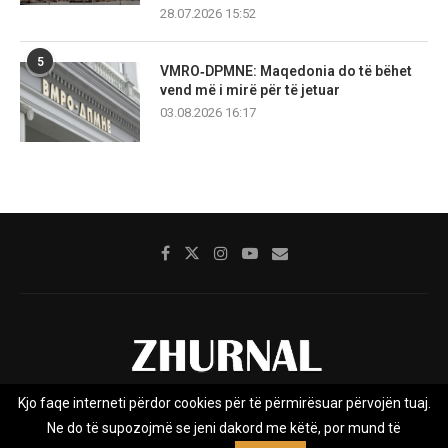
28.07.2026 15:52
5
VMRO‑DPMNE: Maqedonia do të bëhet
vend më i mirë për të jetuar
03.08.2026 16:17
Kjo faqe interneti përdor cookies për të përmirësuar përvojën tuaj.
Rreth nesh
Impresumi
Marketing
Kontakt
Ne do të supozojmë se jeni dakord me këtë, por mund të
Privacy Policy