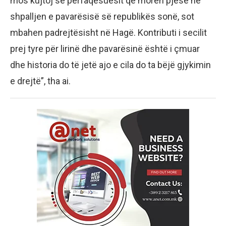
mos kujtoj se përfaqësuesit që morën pjesë në
shpalljen e pavarësisë së republikës sonë, sot
mbahen padrejtësisht në Hagë. Kontributi i secilit
prej tyre për lirinë dhe pavarësinë është i çmuar
dhe historia do të jetë ajo e cila do ta bëjë gjykimin
e drejtë”, tha ai.