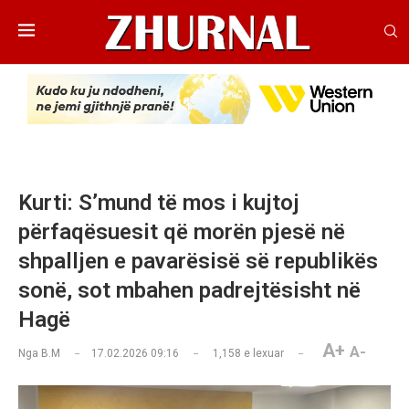
Kurti: S’mund të mos i kujtoj
përfaqësuesit që morën pjesë në
shpalljen e pavarësisë së republikës
sonë, sot mbahen padrejtësisht në
Hagë
A+
A-
Nga
B.M
17.02.2026 09:16
1,158
e lexuar