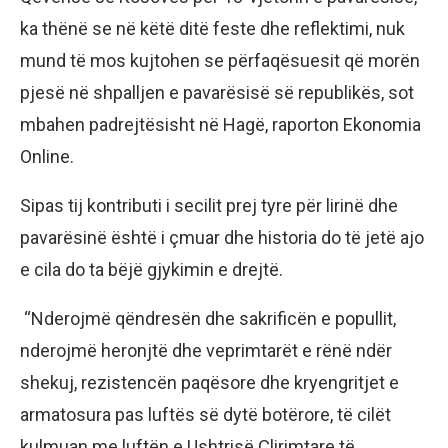
ka thënë se në këtë ditë feste dhe reflektimi, nuk
mund të mos kujtohen se përfaqësuesit që morën
pjesë në shpalljen e pavarësisë së republikës, sot
mbahen padrejtësisht në Hagë, raporton Ekonomia
Online.
Sipas tij kontributi i secilit prej tyre për lirinë dhe
pavarësinë është i çmuar dhe historia do të jetë ajo
e cila do ta bëjë gjykimin e drejtë.
“Nderojmë qëndresën dhe sakrificën e popullit,
nderojmë heronjtë dhe veprimtarët e rënë ndër
shekuj, rezistencën paqësore dhe kryengritjet e
armatosura pas luftës së dytë botërore, të cilët
kulmuan me luftën e Ushtrisë Çlirimtare të