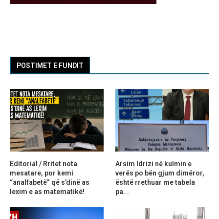
POSTIMET E FUNDIT
Editorial / Rritet nota
Arsim Idrizi në kulmin e
mesatare, por kemi
verës po bën gjum dimëror,
“analfabetë” që s’dinë as
është rrethuar me tabela
lexim e as matematikë!
pa...