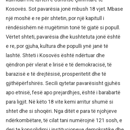
Kosovës. Sot pavarësia jonë mbush 18 vjet. Mbase
një moshë e re për shtetin, por një kapitull i
rëndësishëm në rrugëtimin tonë të gjatë si popull.
Vërtet shteti, pavarësia dhe kushtetuta jonë është
e re, por gjuha, kultura dhe populli ynë janë të
lashtë. Shteti i Kosovës është ndërtuar dhe
qëndron për vlerat e lirisë e të demokracisë, të
barazisë e të drejtësisë, prosperitetit dhe të
gjithëpërfshirës. Secili qytetar pavarësisht gjuhës
apo etnisë, fesë apo prejardhjes, është i barabartë
para ligjit. Në këto 18 vite kemi arritur shumë si
shtet dhe si shoqëri. Nga ditët e para të njohjeve
ndërkombëtare, të cilat tani numërojnë 121 sosh, e
deri te konsolidimi i institucioneve demokratike dhe