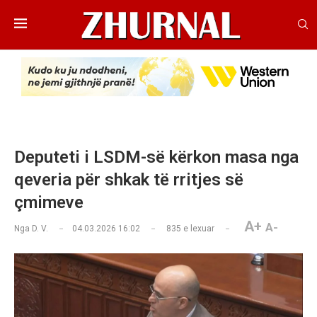
Deputeti i LSDM-së kërkon masa nga
qeveria për shkak të rritjes së
çmimeve
A+
A-
Nga
D. V.
04.03.2026 16:02
835
e lexuar