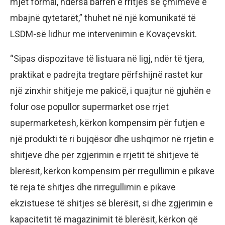
mjet formal, ndërsa barrën e rritjes së çmimeve e
mbajnë qytetarët,” thuhet në një komunikatë të
LSDM-së lidhur me intervenimin e Kovaçevskit.
“Sipas dispozitave të listuara në ligj, ndër të tjera,
praktikat e padrejta tregtare përfshijnë rastet kur
një zinxhir shitjeje me pakicë, i quajtur në gjuhën e
folur ose popullor supermarket ose rrjet
supermarketesh, kërkon kompensim për futjen e
një produkti të ri bujqësor dhe ushqimor në rrjetin e
shitjeve dhe për zgjerimin e rrjetit të shitjeve të
blerësit, kërkon kompensim për rregullimin e pikave
të reja të shitjes dhe rirregullimin e pikave
ekzistuese të shitjes së blerësit, si dhe zgjerimin e
kapacitetit të magazinimit të blerësit, kërkon që