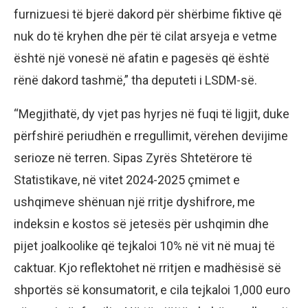
furnizuesi të bjerë dakord për shërbime fiktive që
nuk do të kryhen dhe për të cilat arsyeja e vetme
është një vonesë në afatin e pagesës që është
rënë dakord tashmë,” tha deputeti i LSDM-së.
“Megjithatë, dy vjet pas hyrjes në fuqi të ligjit, duke
përfshirë periudhën e rregullimit, vërehen devijime
serioze në terren. Sipas Zyrës Shtetërore të
Statistikave, në vitet 2024-2025 çmimet e
ushqimeve shënuan një rritje dyshifrore, me
indeksin e kostos së jetesës për ushqimin dhe
pijet joalkoolike që tejkaloi 10% në vit në muaj të
caktuar. Kjo reflektohet në rritjen e madhësisë së
shportës së konsumatorit, e cila tejkaloi 1,000 euro