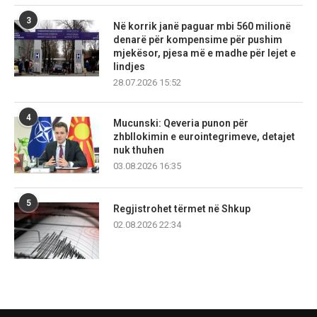
3
Në korrik janë paguar mbi 560 milionë
denarë për kompensime për pushim
mjekësor, pjesa më e madhe për lejet e
lindjes
28.07.2026 15:52
4
Mucunski: Qeveria punon për
zhbllokimin e eurointegrimeve, detajet
nuk thuhen
03.08.2026 16:35
5
Regjistrohet tërmet në Shkup
02.08.2026 22:34