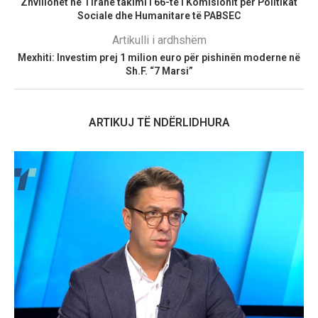
Zhvillohet në Tiranë takimi i 66-të i Komisionit për Politikat
Sociale dhe Humanitare të PABSEC
Artikulli i ardhshëm
Mexhiti: Investim prej 1 milion euro për pishinën moderne në
Sh.F. “7 Marsi”
ARTIKUJ TË NDËRLIDHURA