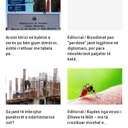
Arsim Idrizi në kulmin e
Editorial / Bisedimet pas
verës po bën gjum dimëror,
“perdeve” janë legjitime në
është rrethuar me tabela
diplomaci, por para
pa...
nënshkrimit patjetër të
ketë...
Sa janë të mbrojtur
Editorial / Kujdes nga virusi i
punëtorët e ndërtimtarisë
Etheve të Nilit – më të
sot?
rrezikuar moshat e...