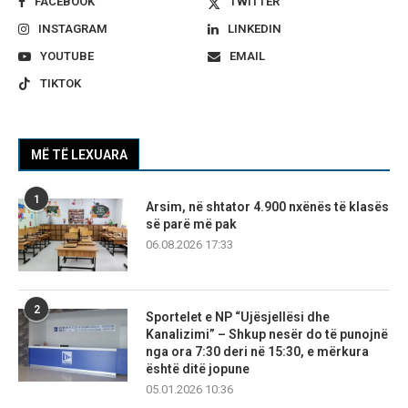
FACEBOOK
TWITTER
INSTAGRAM
LINKEDIN
YOUTUBE
EMAIL
TIKTOK
MË TË LEXUARA
1
Arsim, në shtator 4.900 nxënës të klasës
së parë më pak
06.08.2026 17:33
2
Sportelet e NP “Ujësjellësi dhe
Kanalizimi” – Shkup nesër do të punojnë
nga ora 7:30 deri në 15:30, e mërkura
është ditë jopune
05.01.2026 10:36