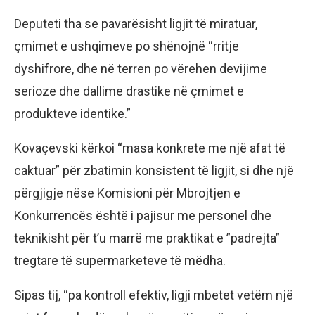
Deputeti tha se pavarësisht ligjit të miratuar,
çmimet e ushqimeve po shënojnë “rritje
dyshifrore, dhe në terren po vërehen devijime
serioze dhe dallime drastike në çmimet e
produkteve identike.”
Kovaçevski kërkoi “masa konkrete me një afat të
caktuar” për zbatimin konsistent të ligjit, si dhe një
përgjigje nëse Komisioni për Mbrojtjen e
Konkurrencës është i pajisur me personel dhe
teknikisht për t’u marrë me praktikat e ”padrejta”
tregtare të supermarketeve të mëdha.
Sipas tij, “pa kontroll efektiv, ligji mbetet vetëm një