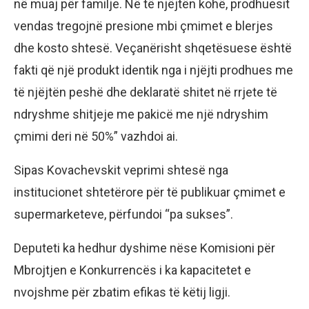
në muaj për familje. Në të njëjtën kohë, prodhuesit
vendas tregojnë presione mbi çmimet e blerjes
dhe kosto shtesë. Veçanërisht shqetësuese është
fakti që një produkt identik nga i njëjti prodhues me
të njëjtën peshë dhe deklaratë shitet në rrjete të
ndryshme shitjeje me pakicë me një ndryshim
çmimi deri në 50%” vazhdoi ai.
Sipas Kovachevskit veprimi shtesë nga
institucionet shtetërore për të publikuar çmimet e
supermarketeve, përfundoi “pa sukses”.
Deputeti ka hedhur dyshime nëse Komisioni për
Mbrojtjen e Konkurrencës i ka kapacitetet e
nvojshme për zbatim efikas të këtij ligji.