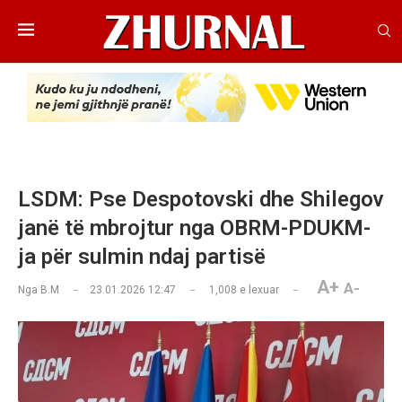
LSDM: Pse Despotovski dhe Shilegov
janë të mbrojtur nga OBRM-PDUKM-
ja për sulmin ndaj partisë
A+
A-
Nga
B.M
23.01.2026 12:47
1,008
e lexuar