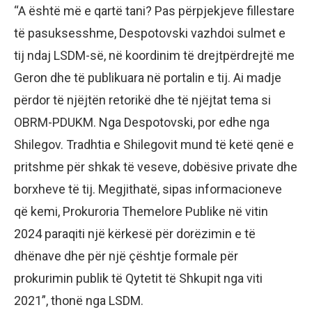
“A është më e qartë tani? Pas përpjekjeve fillestare
të pasuksesshme, Despotovski vazhdoi sulmet e
tij ndaj LSDM-së, në koordinim të drejtpërdrejtë me
Geron dhe të publikuara në portalin e tij. Ai madje
përdor të njëjtën retorikë dhe të njëjtat tema si
OBRM-PDUKM. Nga Despotovski, por edhe nga
Shilegov. Tradhtia e Shilegovit mund të ketë qenë e
pritshme për shkak të veseve, dobësive private dhe
borxheve të tij. Megjithatë, sipas informacioneve
që kemi, Prokuroria Themelore Publike në vitin
2024 paraqiti një kërkesë për dorëzimin e të
dhënave dhe për një çështje formale për
prokurimin publik të Qytetit të Shkupit nga viti
2021”, thonë nga LSDM.