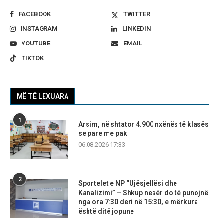
FACEBOOK
TWITTER
INSTAGRAM
LINKEDIN
YOUTUBE
EMAIL
TIKTOK
MË TË LEXUARA
1
Arsim, në shtator 4.900 nxënës të klasës
së parë më pak
06.08.2026 17:33
2
Sportelet e NP “Ujësjellësi dhe
Kanalizimi” – Shkup nesër do të punojnë
nga ora 7:30 deri në 15:30, e mërkura
është ditë jopune