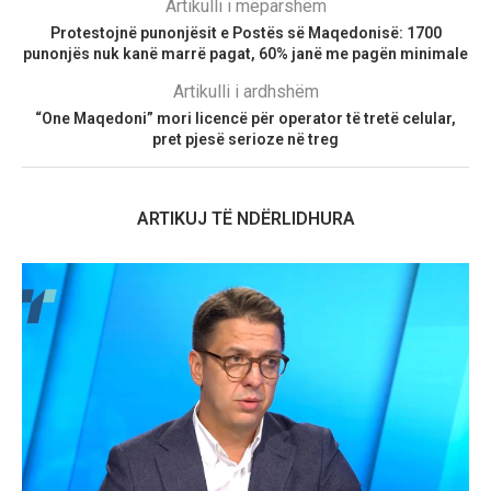
Artikulli i mëparshëm
Protestojnë punonjësit e Postës së Maqedonisë: 1700
punonjës nuk kanë marrë pagat, 60% janë me pagën minimale
Artikulli i ardhshëm
“One Maqedoni” mori licencë për operator të tretë celular,
pret pjesë serioze në treg
ARTIKUJ TË NDËRLIDHURA