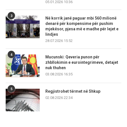
05.01.2026 10:36
3
Në korrik janë paguar mbi 560 milionë
denarë për kompensime për pushim
mjekësor, pjesa më e madhe për lejet e
lindjes
28.07.2026 15:52
4
Mucunski: Qeveria punon për
zhbllokimin e eurointegrimeve, detajet
nuk thuhen
03.08.2026 16:35
5
Regjistrohet tërmet në Shkup
02.08.2026 22:34