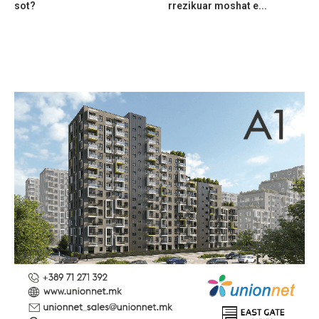
sot?
rrezikuar moshat e...