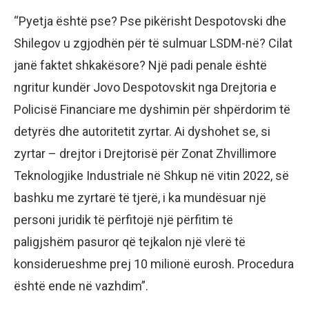
“Pyetja është pse? Pse pikërisht Despotovski dhe
Shilegov u zgjodhën për të sulmuar LSDM-në? Cilat
janë faktet shkakësore? Një padi penale është
ngritur kundër Jovo Despotovskit nga Drejtoria e
Policisë Financiare me dyshimin për shpërdorim të
detyrës dhe autoritetit zyrtar. Ai dyshohet se, si
zyrtar – drejtor i Drejtorisë për Zonat Zhvillimore
Teknologjike Industriale në Shkup në vitin 2022, së
bashku me zyrtarë të tjerë, i ka mundësuar një
personi juridik të përfitojë një përfitim të
paligjshëm pasuror që tejkalon një vlerë të
konsiderueshme prej 10 milionë eurosh. Procedura
është ende në vazhdim”.