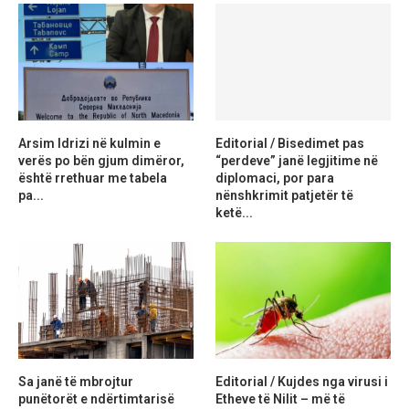
Arsim Idrizi në kulmin e
Editorial / Bisedimet pas
verës po bën gjum dimëror,
“perdeve” janë legjitime në
është rrethuar me tabela
diplomaci, por para
pa...
nënshkrimit patjetër të
ketë...
Sa janë të mbrojtur
Editorial / Kujdes nga virusi i
punëtorët e ndërtimtarisë
Etheve të Nilit – më të