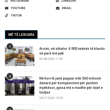
INSTAGRAM
LINKEDIN
YOUTUBE
EMAIL
TIKTOK
MË TË LEXUARA
1
Arsim, në shtator 4.900 nxënës të klasës
së parë më pak
06.08.2026 17:33
2
Në korrik janë paguar mbi 560 milionë
denarë për kompensime për pushim
mjekësor, pjesa më e madhe për lejet e
lindjes
28.07.2026 15:52
3