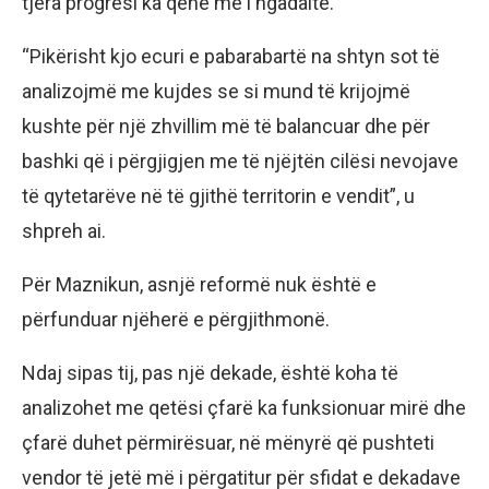
tjera progresi ka qenë më i ngadaltë.
“Pikërisht kjo ecuri e pabarabartë na shtyn sot të
analizojmë me kujdes se si mund të krijojmë
kushte për një zhvillim më të balancuar dhe për
bashki që i përgjigjen me të njëjtën cilësi nevojave
të qytetarëve në të gjithë territorin e vendit”, u
shpreh ai.
Për Maznikun, asnjë reformë nuk është e
përfunduar njëherë e përgjithmonë.
Ndaj sipas tij, pas një dekade, është koha të
analizohet me qetësi çfarë ka funksionuar mirë dhe
çfarë duhet përmirësuar, në mënyrë që pushteti
vendor të jetë më i përgatitur për sfidat e dekadave