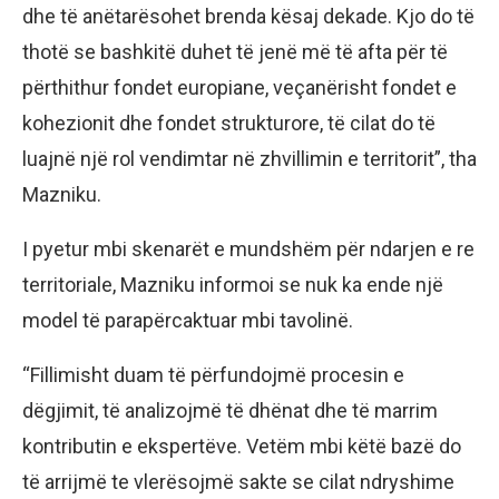
dhe të anëtarësohet brenda kësaj dekade. Kjo do të
thotë se bashkitë duhet të jenë më të afta për të
përthithur fondet europiane, veçanërisht fondet e
kohezionit dhe fondet strukturore, të cilat do të
luajnë një rol vendimtar në zhvillimin e territorit”, tha
Mazniku.
I pyetur mbi skenarët e mundshëm për ndarjen e re
territoriale, Mazniku informoi se nuk ka ende një
model të parapërcaktuar mbi tavolinë.
“Fillimisht duam të përfundojmë procesin e
dëgjimit, të analizojmë të dhënat dhe të marrim
kontributin e ekspertëve. Vetëm mbi këtë bazë do
të arrijmë te vlerësojmë sakte se cilat ndryshime