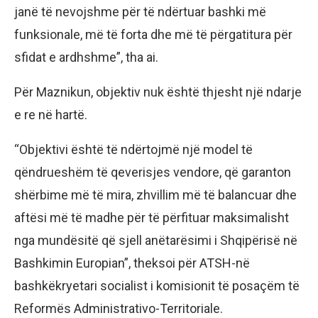
janë të nevojshme për të ndërtuar bashki më
funksionale, më të forta dhe më të përgatitura për
sfidat e ardhshme”, tha ai.
Për Maznikun, objektiv nuk është thjesht një ndarje
e re në hartë.
“Objektivi është të ndërtojmë një model të
qëndrueshëm të qeverisjes vendore, që garanton
shërbime më të mira, zhvillim më të balancuar dhe
aftësi më të madhe për të përfituar maksimalisht
nga mundësitë që sjell anëtarësimi i Shqipërisë në
Bashkimin Europian”, theksoi për ATSH-në
bashkëkryetari socialist i komisionit të posaçëm të
Reformës Administrativo-Territoriale.