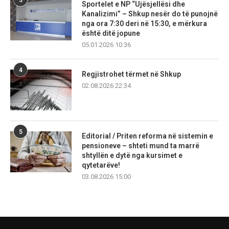
Sportelet e NP “Ujësjellësi dhe
Kanalizimi” – Shkup nesër do të punojnë
nga ora 7:30 deri në 15:30, e mërkura
është ditë jopune
05.01.2026 10:36
4
Regjistrohet tërmet në Shkup
02.08.2026 22:34
5
Editorial / Priten reforma në sistemin e
pensioneve – shteti mund ta marrë
shtyllën e dytë nga kursimet e
qytetarëve!
03.08.2026 15:00