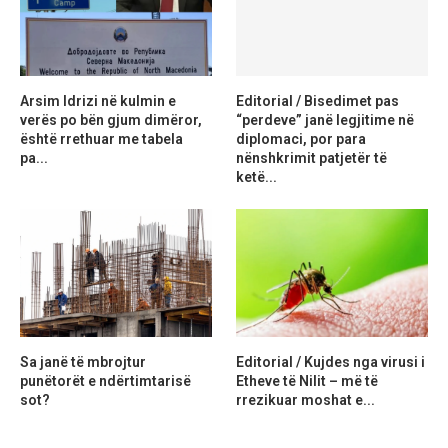
Arsim Idrizi në kulmin e
Editorial / Bisedimet pas
verës po bën gjum dimëror,
“perdeve” janë legjitime në
është rrethuar me tabela
diplomaci, por para
pa...
nënshkrimit patjetër të
ketë...
Sa janë të mbrojtur
Editorial / Kujdes nga virusi i
punëtorët e ndërtimtarisë
Etheve të Nilit – më të
sot?
rrezikuar moshat e...