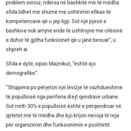
problem serioz, ndërsa në bashkitë më të mëdha
sfida lidhet më shumë me ushtrimin efikas të
kompetencave që u jep ligji. Sot një pjesë e
bashkive nuk arrijnë ende të ushtrojnë me cilësinë
e duhur të gjitha funksionet që u janë besuar”, u
shpreh ai.
Sfida e dytë, sipas Maznikut, “është ajo
demografike”.
“Shqipëria po përjeton një lëvizje të vazhdueshme
të popullsisë nga periferia drejt qendrave urbane.
Sot rreth 30% e popullsisë është e përqendruar në
qytetet më të mëdha dhe kjo krijon nevoja të reja
për organizimin dhe funksionimin e pushtetit